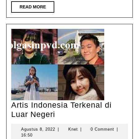
READ
READ MORE
MORE
Artis Indonesia Terkenal di
Artis
Luar Negeri
Indonesia
Agustus
Knet
Agustus 8, 2022
|
Knet
|
0 Comment
|
Terkenal
8,
16:50