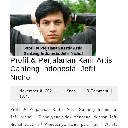
Profil & Perjalanan Karir Artis
Ganteng Indonesia, Jefri
Profil
Nichol
&
November
Knet
November 8, 2021
|
Knet
|
0 Comment
|
Perjalanan
8,
18:47
Karir
2021
Artis
Profil & Perjalanan Kartis Artis Ganteng Indonesia,
Jefri Nichol – Siapa yang tidak mengenal dengan Jefri
Ganteng
Nichol saat ini? Khususnya kamu para kaum Wanita