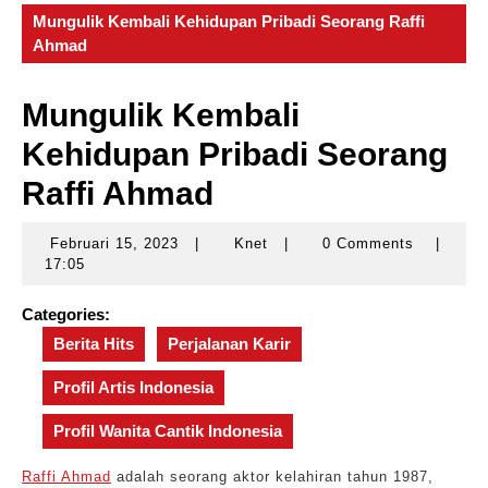
Mungulik Kembali Kehidupan Pribadi Seorang Raffi
Ahmad
Mungulik Kembali
Kehidupan Pribadi Seorang
Raffi Ahmad
Februari 15, 2023
|
Knet
|
0 Comments
|
Februari
Knet
17:05
15,
2023
Categories:
Berita Hits
Perjalanan Karir
Profil Artis Indonesia
Profil Wanita Cantik Indonesia
Raffi Ahmad
adalah seorang aktor kelahiran tahun 1987,