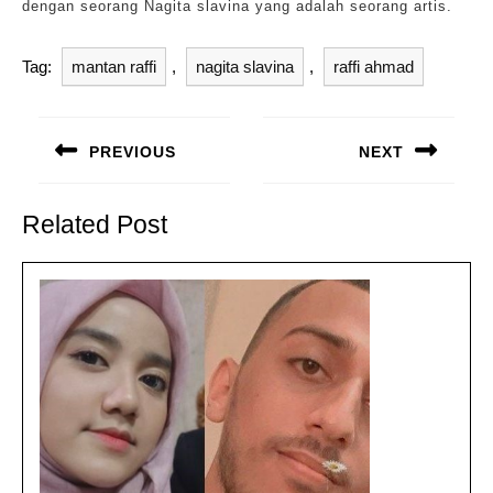
dengan seorang Nagita slavina yang adalah seorang artis.
Tag:
mantan raffi
,
nagita slavina
,
raffi ahmad
Navigasi
pos
PREVIOUS
NEXT
Previous
Next
post:
post:
Related Post