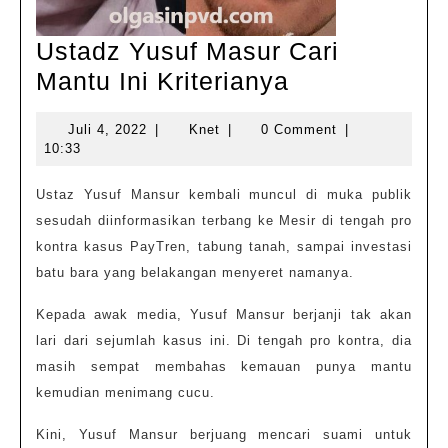
Ustadz Yusuf Masur Cari
Ustadz
Mantu Ini Kriterianya
Yusuf
Juli
Knet
Juli 4, 2022
|
Knet
|
0 Comment
|
Masur
4,
10:33
Cari
2022
Mantu
Ustaz Yusuf Mansur kembali muncul di muka publik
sesudah diinformasikan terbang ke Mesir di tengah pro
Ini
kontra kasus PayTren, tabung tanah, sampai investasi
Kriterianya
batu bara yang belakangan menyeret namanya.
Kepada awak media, Yusuf Mansur berjanji tak akan
lari dari sejumlah kasus ini. Di tengah pro kontra, dia
masih sempat membahas kemauan punya mantu
kemudian menimang cucu.
Kini, Yusuf Mansur berjuang mencari suami untuk