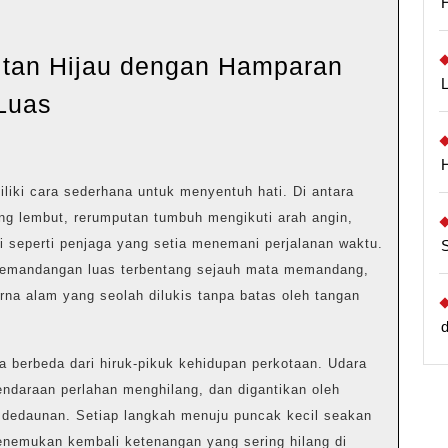
itan Hijau dengan Hamparan
Pesona
Luas
Perbukitan
Hijau
dengan
iliki cara sederhana untuk menyentuh hati. Di antara
Hamparan
ng lembut, rerumputan tumbuh mengikuti arah angin,
Pemandangan
i seperti penjaga yang setia menemani perjalanan waktu.
 pemandangan luas terbentang sejauh mata memandang,
Luas
na alam yang seolah dilukis tanpa batas oleh tangan
a berbeda dari hiruk-pikuk kehidupan perkotaan. Udara
kendaraan perlahan menghilang, dan digantikan oleh
r dedaunan. Setiap langkah menuju puncak kecil seakan
enemukan kembali ketenangan yang sering hilang di