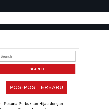
earch
or:
POS-POS TERBARU
Pesona Perbukitan Hijau dengan