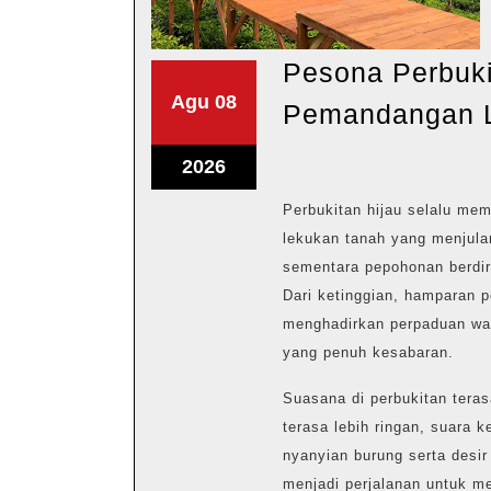
Pesona Perbuk
Agustus
Agustus
Agu
08
Pemandangan 
8,
8,
2026
2026
Agustus
2026
8,
Perbukitan hijau selalu mem
2026
lekukan tanah yang menjula
sementara pepohonan berdir
Dari ketinggian, hamparan
menghadirkan perpaduan war
yang penuh kesabaran.
Suasana di perbukitan teras
terasa lebih ringan, suara 
nyanyian burung serta desi
menjadi perjalanan untuk m