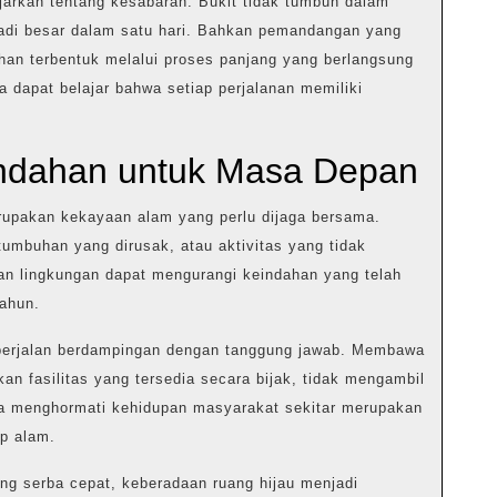
arkan tentang kesabaran. Bukit tidak tumbuh dalam
adi besar dalam satu hari. Bahkan pemandangan yang
uhan terbentuk melalui proses panjang yang berlangsung
a dapat belajar bahwa setiap perjalanan memiliki
ndahan untuk Masa Depan
rupakan kekayaan alam yang perlu dijaga bersama.
umbuhan yang dirusak, atau aktivitas yang tidak
n lingkungan dapat mengurangi keindahan yang telah
tahun.
berjalan berdampingan dengan tanggung jawab. Membawa
n fasilitas yang tersedia secara bijak, tidak mengambil
a menghormati kehidupan masyarakat sekitar merupakan
p alam.
g serba cepat, keberadaan ruang hijau menjadi