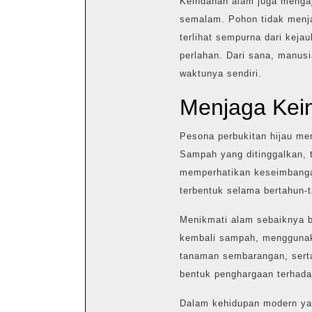
Keindahan alam juga mengaj
semalam. Pohon tidak menj
terlihat sempurna dari keja
perlahan. Dari sana, manusi
waktunya sendiri.
Menjaga Kei
Pesona perbukitan hijau me
Sampah yang ditinggalkan, t
memperhatikan keseimbanga
terbentuk selama bertahun-
Menikmati alam sebaiknya 
kembali sampah, menggunaka
tanaman sembarangan, sert
bentuk penghargaan terhada
Dalam kehidupan modern yan