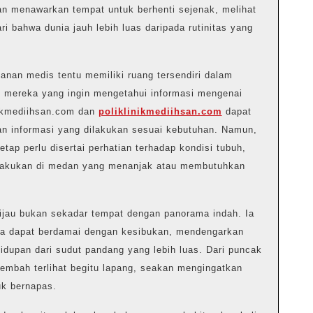
an menawarkan tempat untuk berhenti sejenak, melihat
i bahwa dunia jauh lebih luas daripada rutinitas yang
anan medis tentu memiliki ruang tersendiri dalam
 mereka yang ingin mengetahui informasi mengenai
nikmediihsan.com dan
poliklinikmediihsan.com
dapat
ian informasi yang dilakukan sesuai kebutuhan. Namun,
tap perlu disertai perhatian terhadap kondisi tubuh,
dilakukan di medan yang menanjak atau membutuhkan
hijau bukan sekadar tempat dengan panorama indah. Ia
ia dapat berdamai dengan kesibukan, mendengarkan
idupan dari sudut pandang yang lebih luas. Dari puncak
embah terlihat begitu lapang, seakan mengingatkan
uk bernapas.