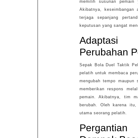
memilih susunan pemain 
Akibatnya, keseimbangan an
terjaga sepanjang pertan
keputusan yang sangat men
Adaptasi
Perubahan P
Sepak Bola Duel Taktik Pe
pelatih untuk membaca peru
mengubah tempo maupun str
memberikan respons melalu
pemain. Akibatnya, tim m
berubah. Oleh karena itu
utama seorang pelatih.
Pergantia