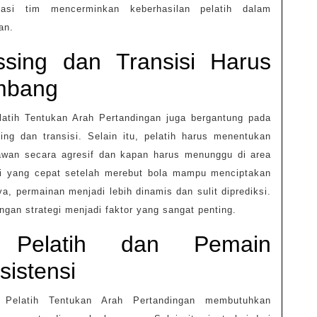
sasi tim mencerminkan keberhasilan pelatih dalam
an.
essing dan Transisi Harus
imbang
latih Tentukan Arah Pertandingan juga bergantung pada
ng dan transisi. Selain itu, pelatih harus menentukan
awan secara agresif dan kapan harus menunggu di area
nsisi yang cepat setelah merebut bola mampu menciptakan
a, permainan menjadi lebih dinamis dan sulit diprediksi.
gan strategi menjadi faktor yang sangat penting.
i Pelatih dan Pemain
istensi
 Pelatih Tentukan Arah Pertandingan membutuhkan