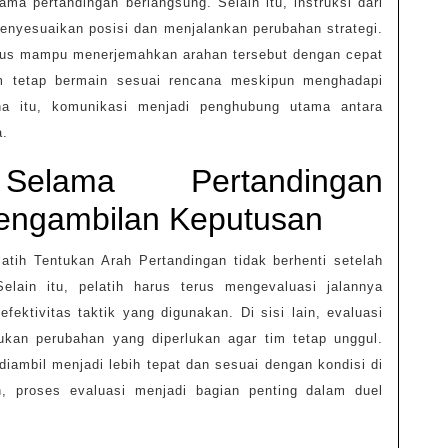
ama pertandingan berlangsung. Selain itu, instruksi dari
nyesuaikan posisi dan menjalankan perubahan strategi.
harus mampu menerjemahkan arahan tersebut dengan cepat
im tetap bermain sesuai rencana meskipun menghadapi
ena itu, komunikasi menjadi penghubung utama antara
a.
Selama Pertandingan
ngambilan Keputusan
atih Tentukan Arah Pertandingan tidak berhenti setelah
Selain itu, pelatih harus terus mengevaluasi jalannya
efektivitas taktik yang digunakan. Di sisi lain, evaluasi
kan perubahan yang diperlukan agar tim tetap unggul.
iambil menjadi lebih tepat dan sesuai dengan kondisi di
, proses evaluasi menjadi bagian penting dalam duel