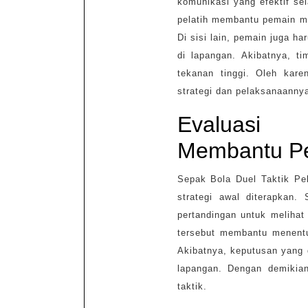
komunikasi yang efektif sel
pelatih membantu pemain me
Di sisi lain, pemain juga 
di lapangan. Akibatnya, t
tekanan tinggi. Oleh kar
strategi dan pelaksanaanny
Evaluasi 
Membantu Pe
Sepak Bola Duel Taktik Pel
strategi awal diterapkan. 
pertandingan untuk melihat 
tersebut membantu menentu
Akibatnya, keputusan yang d
lapangan. Dengan demikian
taktik.