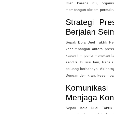
Oleh karena itu, organi
membangun sistem permain
Strategi Pr
Berjalan Se
Sepak Bola Duel Taktik Pe
keseimbangan antara pressi
kapan tim perlu menekan l
sendiri. Di sisi lain, tra
peluang berbahaya. Akibatny
Dengan demikian, keseimban
Komunikas
Menjaga Kons
Sepak Bola Duel Taktik