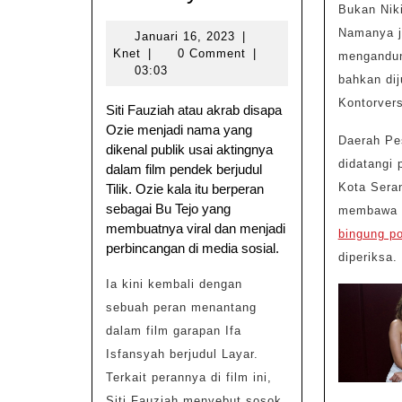
Sebagai
Bukan Nikita Mirzani
Bu
Namanya j
Januari
Januari 16, 2023
|
Knet
16,
Knet
|
0 Comment
|
mengandun
Tejo,
2023
03:03
bahkan dij
Siti
Kontorvers
Siti Fauziah atau akrab disapa
Fauziah
Ozie menjadi nama yang
Dipinang
Daerah Pe
dikenal publik usai aktingnya
didatangi p
Ifa
dalam film pendek berjudul
Kota Sera
Tilik. Ozie kala itu berperan
Isfansyah
sebagai Bu Tejo yang
membawa N
di
membuatnya viral dan menjadi
bingung po
perbincangan di media sosial.
Film
diperiksa.
Layar
Ia kini kembali dengan
sebuah peran menantang
dalam film garapan Ifa
Isfansyah berjudul Layar.
Terkait perannya di film ini,
Siti Fauziah menyebut sosok