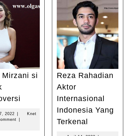
 Mirzani si
Reza Rahadian
k
Aktor
Nikita
oversi
Internasional
Mirzani
Indonesia Yang
si
Juli
27, 2022
|
Knet
Reza
27,
Comment
|
Terkenal
Cantik
2022
Rahadian
Kontroversi