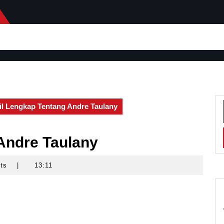
il Lengkap Tentang Andre Taulany
 Andre Taulany
nts
|
13:11