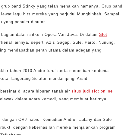
ri grup band Stinky yang telah menaikan namanya. Grup band
y lewat lagu hits mereka yang berjudul Mungkinkah. Sampai
u yang populer diputar.
l bagian dalam sitkom Opera Van Java. Di dalam
Slot
kenal lainnya, seperti Azis Gagap, Sule, Parto, Nunung.
ering mendapatkan peran utama dalam adegan yang
khir tahun 2010 Andre turut serta merambah ke dunia
i kota Tangerang Selatan mendampingi Arsid.
bersinar di acara hiburan tanah air
situs judi slot online
 pelawak dalam acara komedi, yang membuat karirnya
y dengan OVJ habis. Kemudian Andre Taulany dan Sule
terbukti dengan keberhasilan mereka menjalankan program