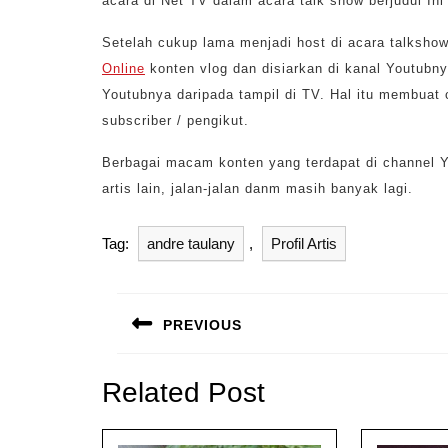
acara di Net TV dalam acara talk show berjudul Ini
Setelah cukup lama menjadi host di acara talksho
Online
konten vlog dan disiarkan di kanal Youtubny
Youtubnya daripada tampil di TV. Hal itu membuat c
subscriber / pengikut.
Berbagai macam konten yang terdapat di channel Yo
artis lain, jalan-jalan danm masih banyak lagi.
Tag:
andre taulany
,
Profil Artis
Navigasi
pos
PREVIOUS
Previous
post:
Related Post