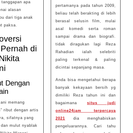
 tanggapan apa
pertamanya pada tahun 2009,
nai alasan
beliau telah berakting di lebih
u dari tiga anak
berasal selusin film, mulai
ut paksa.
asal komedi serta roman
oversi
sampai drama dan biografi.
tidak diragukan lagi Reza
Pernah di
Rahadian ialah selebriti
Nikita
paling terkenal & paling
ni
dicintai sepanjang masa.
Anda bisa mengetahui berapa
ut Dengan
banyak kekayaan bersih yg
ain
dimiliki Reza tahun ini dan
rzani memang
bagaimana
situs judi
” ribut dengan artis
online24jam terpercaya
nya, sifatnya yang
2021
dia menghabiskan
 dan mulut nyablak
pengeluarannya. Cari tahu