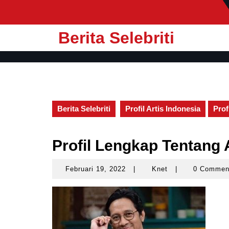
Skip
to
content
Berita Selebriti
Berita Selebriti
Profil Artis Indonesia
Prof
Profil Lengkap Tentang
Februari 19, 2022
|
Knet
|
0 Comme
Februari
Knet
19,
2022