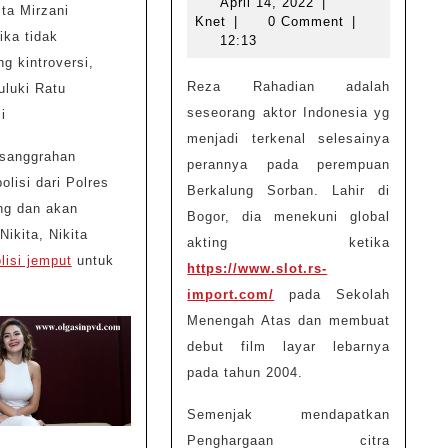
Aktor
April
April 14, 2022
|
Knet
14,
Knet
|
0 Comment
|
Internasional
ika tidak
2022
12:13
Indonesia
g kintroversi,
Reza Rahadian adalah
uluki Ratu
Yang
seseorang aktor Indonesia yg
i
Terkenal
menjadi terkenal selesainya
sanggrahan
perannya pada perempuan
olisi dari Polres
Berkalung Sorban. Lahir di
ng dan akan
Bogor, dia menekuni global
ikita, Nikita
akting ketika
lisi jemput
untuk
https://www.slot.rs-
import.com/
pada Sekolah
Menengah Atas dan membuat
debut film layar lebarnya
pada tahun 2004.
Semenjak mendapatkan
Penghargaan citra