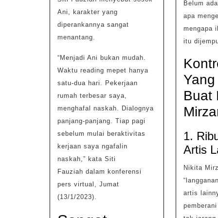
Belum ada
Ani, karakter yang
apa menge
diperankannya sangat
mengapa ib
menantang.
itu dijemp
“Menjadi Ani bukan mudah.
Kontr
Waktu reading mepet hanya
Yang 
satu-dua hari. Pekerjaan
Buat 
rumah terbesar saya,
Mirza
menghafal naskah. Dialognya
panjang-panjang. Tiap pagi
1. Rib
sebelum mulai beraktivitas
kerjaan saya ngafalin
Artis L
naskah,” kata Siti
Nikita Mi
Fauziah dalam konferensi
“langganan
pers virtual, Jumat
artis lain
(13/1/2023).
pemberani