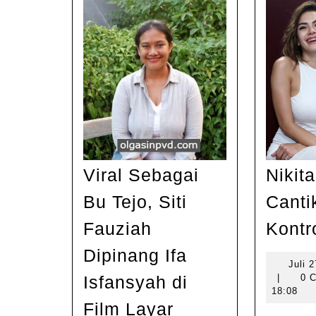
Viral Sebagai
Nikita
Bu Tejo, Siti
Canti
Fauziah
Kontr
Dipinang Ifa
Juli 
Knet
Isfansyah di
|
0 
18:08
Viral
Film Layar