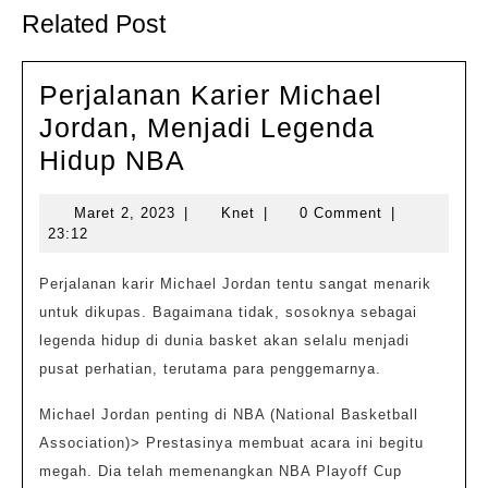
post:
post:
Related Post
Perjalanan Karier Michael
Jordan, Menjadi Legenda
Perjalanan
Hidup NBA
Karier
Maret
Knet
Maret 2, 2023
|
Knet
|
0 Comment
|
Michael
2,
23:12
Jordan,
2023
Menjadi
Perjalanan karir Michael Jordan tentu sangat menarik
untuk dikupas. Bagaimana tidak, sosoknya sebagai
Legenda
legenda hidup di dunia basket akan selalu menjadi
Hidup
pusat perhatian, terutama para penggemarnya.
NBA
Michael Jordan penting di NBA (National Basketball
Association)> Prestasinya membuat acara ini begitu
megah. Dia telah memenangkan NBA Playoff Cup