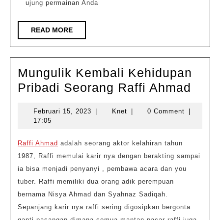
ujung permainan Anda
READ
READ MORE
MORE
Mungulik Kembali Kehidupan
Mung
Pribadi Seorang Raffi Ahmad
Kemb
Februari
Knet
Februari 15, 2023
|
Knet
|
0 Comment
|
Kehi
15,
17:05
Prib
2023
Seor
Raffi Ahmad
adalah seorang aktor kelahiran tahun
1987, Raffi memulai karir nya dengan berakting sampai
Raffi
ia bisa menjadi penyanyi , pembawa acara dan you
Ahm
tuber. Raffi memiliki dua orang adik perempuan
bernama Nisya Ahmad dan Syahnaz Sadiqah.
Sepanjang karir nya raffi sering digosipkan bergonta
ganti pasangan dimana semua mantan pacar raffi juga