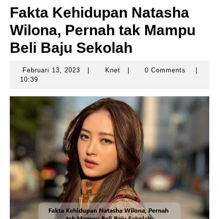
Fakta Kehidupan Natasha
Wilona, Pernah tak Mampu
Beli Baju Sekolah
Februari 13, 2023
|
Knet
|
0 Comments
|
Februari
Knet
10:39
13,
2023