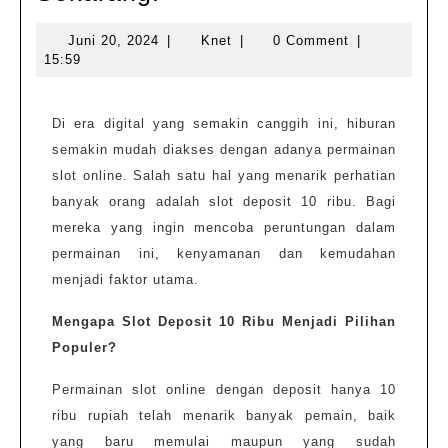
di
Juni
Knet
Juni 20, 2024
|
Knet
|
0 Comment
|
Slot
20,
15:59
Deposit
2024
10
Di era digital yang semakin canggih ini, hiburan
Ribu:
semakin mudah diakses dengan adanya permainan
Mulai
slot online. Salah satu hal yang menarik perhatian
Bermain
banyak orang adalah slot deposit 10 ribu. Bagi
Sekarang!
mereka yang ingin mencoba peruntungan dalam
permainan ini, kenyamanan dan kemudahan
menjadi faktor utama.
Mengapa Slot Deposit 10 Ribu Menjadi Pilihan
Populer?
Permainan slot online dengan deposit hanya 10
ribu rupiah telah menarik banyak pemain, baik
yang baru memulai maupun yang sudah