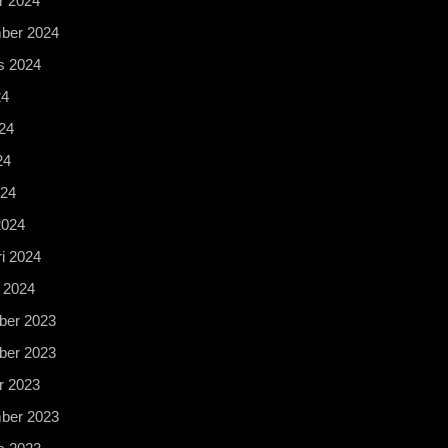
r 2024
ber 2024
s 2024
24
24
24
024
2024
i 2024
 2024
er 2023
er 2023
r 2023
ber 2023