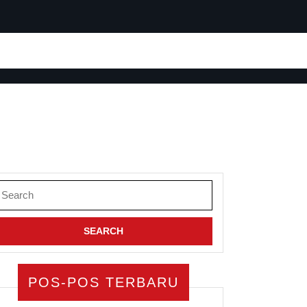
earch
or:
POS-POS TERBARU