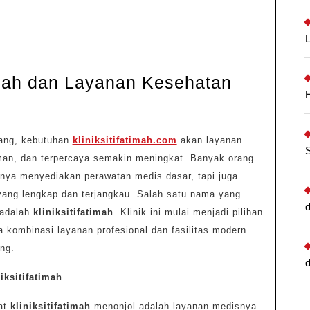
timah dan Layanan Kesehatan
rang, kebutuhan
kliniksitifatimah.com
akan layanan
man, dan terpercaya semakin meningkat. Banyak orang
anya menyediakan perawatan medis dasar, tapi juga
n
ang lengkap dan terjangkau. Salah satu nama yang
tan
 adalah
kliniksitifatimah
. Klinik ini mulai menjadi pilihan
a kombinasi layanan profesional dan fasilitas modern
ng.
iksitifatimah
at
kliniksitifatimah
menonjol adalah layanan medisnya