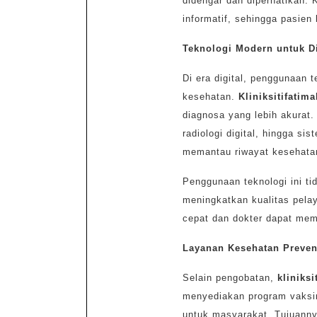
didengar dan diperhatikan. Ko
informatif, sehingga pasie
Teknologi Modern untuk D
Di era digital, penggunaan 
kesehatan.
Kliniksitifatima
diagnosa yang lebih akurat. 
radiologi digital, hingga s
memantau riwayat kesehata
Penggunaan teknologi ini t
meningkatkan kualitas pela
cepat dan dokter dapat mem
Layanan Kesehatan Preven
Selain pengobatan,
kliniksi
menyediakan program vaksin
untuk masyarakat. Tujuanny