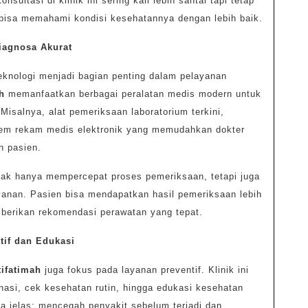
nsultasi di klinik ini sering kali lebih santai tapi tetap
n bisa memahami kondisi kesehatannya dengan lebih baik.
iagnosa Akurat
teknologi menjadi bagian penting dalam pelayanan
h
memanfaatkan berbagai peralatan medis modern untuk
Misalnya, alat pemeriksaan laboratorium terkini,
istem rekam medis elektronik yang memudahkan dokter
n pasien.
idak hanya mempercepat proses pemeriksaan, tetapi juga
yanan. Pasien bisa mendapatkan hasil pemeriksaan lebih
berikan rekomendasi perawatan yang tepat.
tif dan Edukasi
tifatimah
juga fokus pada layanan preventif. Klinik ini
asi, cek kesehatan rutin, hingga edukasi kesehatan
a jelas: mencegah penyakit sebelum terjadi dan