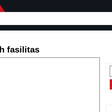
h fasilitas
S
f