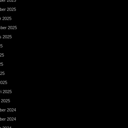
er 2025
er 2025
r 2025
ber 2025
s 2025
25
25
25
025
2025
i 2025
 2025
er 2024
er 2024