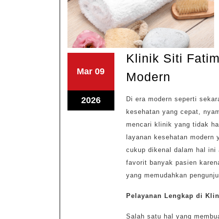
Klinik Siti Fa
Maret
Maret
Mar
09
Klinik
Modern
9,
9,
Siti
2026
2026
Maret
2026
Di era modern seperti seka
Fatimah
9,
kesehatan yang cepat, nya
dan
mencari klinik yang tidak h
2026
Layana
layanan kesehatan modern y
Keseha
cukup dikenal dalam hal ini
Modern
favorit banyak pasien karen
yang memudahkan pengunju
Pelayanan Lengkap di Klin
Salah satu hal yang membu