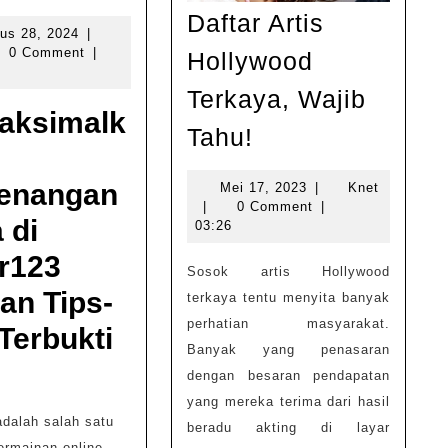
Kemenangan
Daftar Artis
Anda
Agustus
us 28, 2024
|
28,
0 Comment
|
Hollywood
di
2024
Joker123
Terkaya, Wajib
aksimalk
dengan
Daftar
Tahu!
Tips-
Artis
Tips
Hollywood
enangan
Mei
Mei 17, 2023
|
Knet
Knet
17,
|
0 Comment
|
Terbukti
Terkaya,
 di
2023
03:26
Wajib
r123
Sosok artis Hollywood
Tahu!
an Tips-
terkaya tentu menyita banyak
perhatian masyarakat.
Terbukti
Banyak yang penasaran
dengan besaran pendapatan
yang mereka terima dari hasil
dalah salah satu
beradu akting di layar
ermainan online