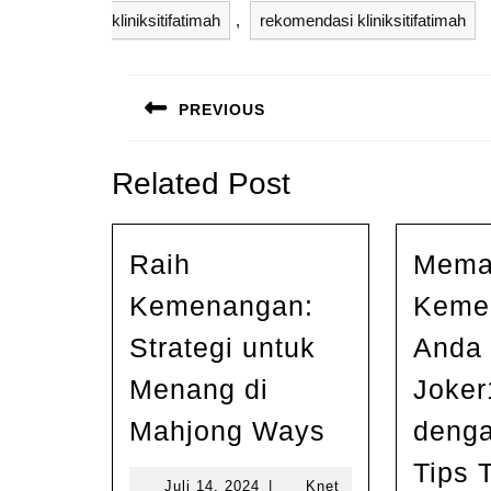
kliniksitifatimah
,
rekomendasi kliniksitifatimah
Navigasi
pos
PREVIOUS
Previous
post:
Related Post
Raih
Mema
Kemenangan:
Keme
Strategi untuk
Anda 
Menang di
Joker
Raih
Mahjong Ways
denga
Kemenanga
Tips 
Strategi
Juli
Juli 14, 2024
|
Knet