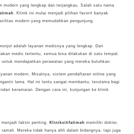
an modern yang lengkap dan terjangkau. Salah satu nama
fatimah
. Klinik ini mulai menjadi pilihan favorit banyak
fasilitas modern yang memudahkan pengunjung.
onjol adalah layanan medisnya yang lengkap. Dari
ndakan medis tertentu, semua bisa dilakukan di satu tempat.
inik untuk mendapatkan perawatan yang mereka butuhkan.
layanan modern. Misalnya, sistem pendaftaran online yang
antri lama. Hal ini tentu sangat membantu, terutama bagi
ndari keramaian. Dengan cara ini, kunjungan ke klinik
a menjadi faktor penting.
Kliniksitifatimah
memiliki dokter,
s ramah. Mereka tidak hanya ahli dalam bidangnya, tapi juga