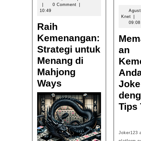
Knet
14,
|
0 Comment
|
untuk
2024
10:49
Agust
Menang
Knet
Knet
|
09:08
Raih
di
Kemenangan:
Mahjong
Mem
Ways
Strategi untuk
an
Menang di
Kem
Mahjong
Anda
Ways
Joke
deng
Tips 
Joker123 a
platform p