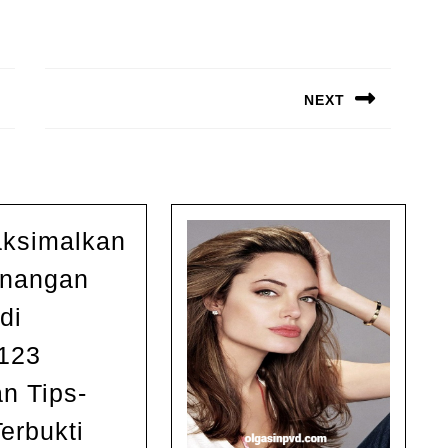
NEXT
Next
post:
ksimalkan
nangan
di
123
n Tips-
n:
Memaksimalkan
Terbukti