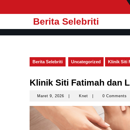
Skip
to
content
Berita Selebriti
Berita Selebriti
Uncategorized
Klinik Sit
Klinik Siti Fatimah da
Maret 9, 2026
|
Knet
|
0 Comments
Maret
Knet
9,
2026