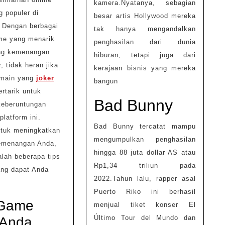
kamera.Nyatanya, sebagian
g populer di
besar artis Hollywood mereka
. Dengan berbagai
tak hanya mengandalkan
ame yang menarik
penghasilan dari dunia
ng kemenangan
hiburan, tetapi juga dari
, tidak heran jika
kerajaan bisnis yang mereka
emain yang
joker
bangun
rtarik untuk
Bad Bunny
eberuntungan
platform ini.
Bad Bunny tercatat mampu
tuk meningkatkan
mengumpulkan penghasilan
emenangan Anda,
hingga 88 juta dollar AS atau
alah beberapa tips
Rp1,34 triliun pada
ang dapat Anda
2022.Tahun lalu, rapper asal
Puerto Riko ini berhasil
 Game
menjual tiket konser El
Último Tour del Mundo dan
 Anda