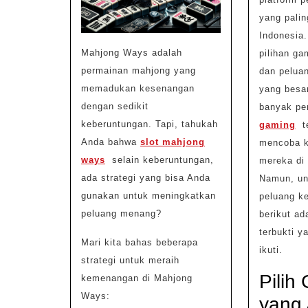
yang palin
Indonesia
Mahjong Ways adalah
pilihan g
permainan mahjong yang
dan pelua
memadukan kesenangan
yang besar
dengan sedikit
banyak p
keberuntungan. Tapi, tahukah
gaming
te
Anda bahwa
slot mahjong
mencoba k
ways
selain keberuntungan,
mereka di 
ada strategi yang bisa Anda
Namun, un
gunakan untuk meningkatkan
peluang k
peluang menang?
berikut ad
terbukti y
Mari kita bahas beberapa
ikuti.
strategi untuk meraih
Pilih
kemenangan di Mahjong
Ways:
yang