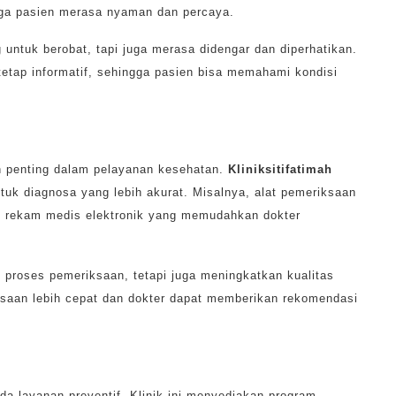
ga pasien merasa nyaman dan percaya.
untuk berobat, tapi juga merasa didengar dan diperhatikan.
pi tetap informatif, sehingga pasien bisa memahami kondisi
an penting dalam pelayanan kesehatan.
Kliniksitifatimah
uk diagnosa yang lebih akurat. Misalnya, alat pemeriksaan
stem rekam medis elektronik yang memudahkan dokter
 proses pemeriksaan, tetapi juga meningkatkan kualitas
ksaan lebih cepat dan dokter dapat memberikan rekomendasi
da layanan preventif. Klinik ini menyediakan program