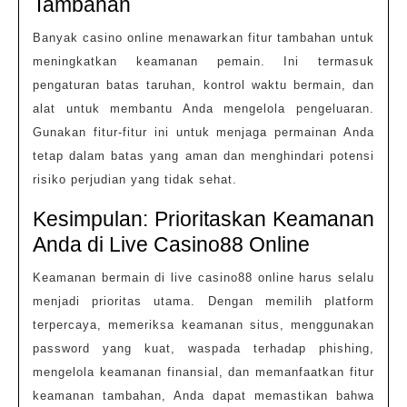
Tambahan
Banyak casino online menawarkan fitur tambahan untuk
meningkatkan keamanan pemain. Ini termasuk
pengaturan batas taruhan, kontrol waktu bermain, dan
alat untuk membantu Anda mengelola pengeluaran.
Gunakan fitur-fitur ini untuk menjaga permainan Anda
tetap dalam batas yang aman dan menghindari potensi
risiko perjudian yang tidak sehat.
Kesimpulan: Prioritaskan Keamanan
Anda di Live Casino88 Online
Keamanan bermain di live casino88 online harus selalu
menjadi prioritas utama. Dengan memilih platform
terpercaya, memeriksa keamanan situs, menggunakan
password yang kuat, waspada terhadap phishing,
mengelola keamanan finansial, dan memanfaatkan fitur
keamanan tambahan, Anda dapat memastikan bahwa