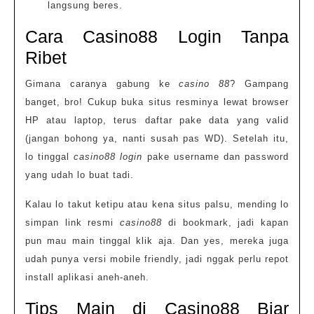
langsung beres.
Cara Casino88 Login Tanpa
Ribet
Gimana caranya gabung ke
casino 88
? Gampang
banget, bro! Cukup buka situs resminya lewat browser
HP atau laptop, terus daftar pake data yang valid
(jangan bohong ya, nanti susah pas WD). Setelah itu,
lo tinggal
casino88 login
pake username dan password
yang udah lo buat tadi.
Kalau lo takut ketipu atau kena situs palsu, mending lo
simpan link resmi
casino88
di bookmark, jadi kapan
pun mau main tinggal klik aja. Dan yes, mereka juga
udah punya versi mobile friendly, jadi nggak perlu repot
install aplikasi aneh-aneh.
Tips Main di Casino88 Biar