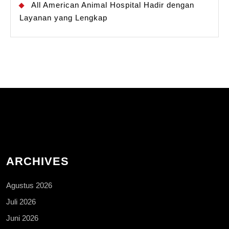
All American Animal Hospital Hadir dengan
Layanan yang Lengkap
ARCHIVES
Agustus 2026
Juli 2026
Juni 2026