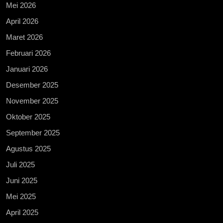
Mei 2026
April 2026
Maret 2026
Februari 2026
Januari 2026
Desember 2025
November 2025
Oktober 2025
September 2025
Agustus 2025
Juli 2025
Juni 2025
Mei 2025
April 2025