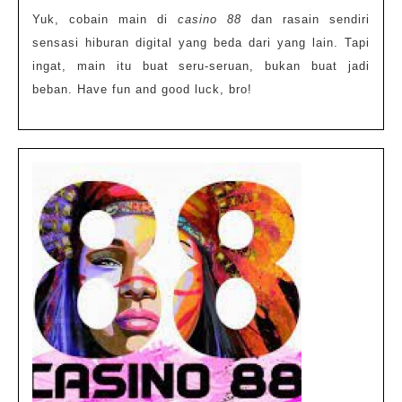
Yuk, cobain main di
casino 88
dan rasain sendiri
sensasi hiburan digital yang beda dari yang lain. Tapi
ingat, main itu buat seru-seruan, bukan buat jadi
beban. Have fun and good luck, bro!