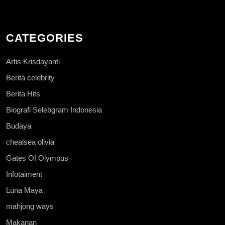
CATEGORIES
Artis Krisdayanti
Berita celebrity
Berita Hits
Biografi Selebgram Indonesia
Budaya
chealsea olivia
Gates Of Olympus
Infotaiment
Luna Maya
mahjong ways
Makanan