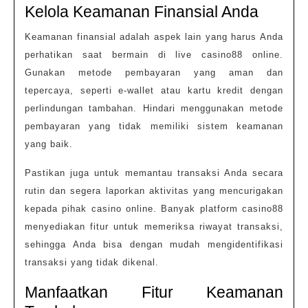
Kelola Keamanan Finansial Anda
Keamanan finansial adalah aspek lain yang harus Anda
perhatikan saat bermain di live casino88 online.
Gunakan metode pembayaran yang aman dan
tepercaya, seperti e-wallet atau kartu kredit dengan
perlindungan tambahan. Hindari menggunakan metode
pembayaran yang tidak memiliki sistem keamanan
yang baik.
Pastikan juga untuk memantau transaksi Anda secara
rutin dan segera laporkan aktivitas yang mencurigakan
kepada pihak casino online. Banyak platform casino88
menyediakan fitur untuk memeriksa riwayat transaksi,
sehingga Anda bisa dengan mudah mengidentifikasi
transaksi yang tidak dikenal.
Manfaatkan Fitur Keamanan