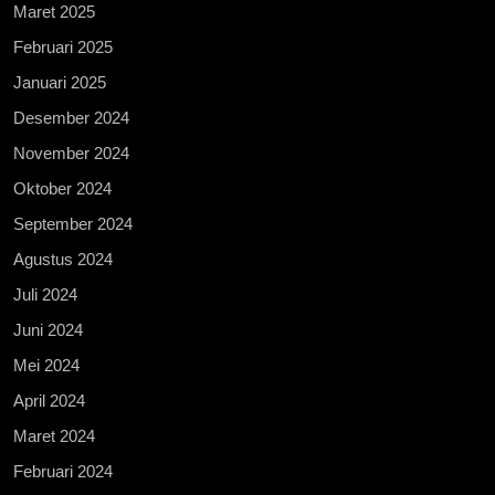
Maret 2025
Februari 2025
Januari 2025
Desember 2024
November 2024
Oktober 2024
September 2024
Agustus 2024
Juli 2024
Juni 2024
Mei 2024
April 2024
Maret 2024
Februari 2024