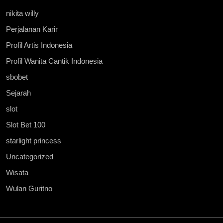
nikita willy
Perjalanan Karir
Profil Artis Indonesia
Profil Wanita Cantik Indonesia
sbobet
Sejarah
slot
Slot Bet 100
starlight princess
Uncategorized
Wisata
Wulan Guritno