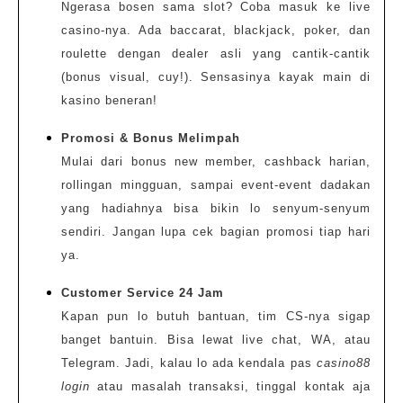
Ngerasa bosen sama slot? Coba masuk ke live
casino-nya. Ada baccarat, blackjack, poker, dan
roulette dengan dealer asli yang cantik-cantik
(bonus visual, cuy!). Sensasinya kayak main di
kasino beneran!
Promosi & Bonus Melimpah
Mulai dari bonus new member, cashback harian,
rollingan mingguan, sampai event-event dadakan
yang hadiahnya bisa bikin lo senyum-senyum
sendiri. Jangan lupa cek bagian promosi tiap hari
ya.
Customer Service 24 Jam
Kapan pun lo butuh bantuan, tim CS-nya sigap
banget bantuin. Bisa lewat live chat, WA, atau
Telegram. Jadi, kalau lo ada kendala pas
casino88
login
atau masalah transaksi, tinggal kontak aja