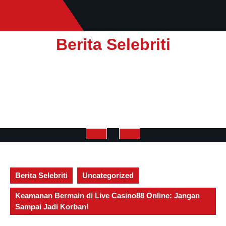
Skip
to
content
Berita Selebriti
Open
Button
Berita Selebriti
Uncategorized
Keamanan Bermain di Live Casino88 Online: Jangan
Sampai Jadi Korban!