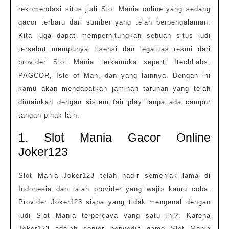
rekomendasi situs judi Slot Mania online yang sedang
gacor terbaru dari sumber yang telah berpengalaman.
Kita juga dapat memperhitungkan sebuah situs judi
tersebut mempunyai lisensi dan legalitas resmi dari
provider Slot Mania terkemuka seperti ItechLabs,
PAGCOR, Isle of Man, dan yang lainnya. Dengan ini
kamu akan mendapatkan jaminan taruhan yang telah
dimainkan dengan sistem fair play tanpa ada campur
tangan pihak lain.
1. Slot Mania Gacor Online
Joker123
Slot Mania Joker123 telah hadir semenjak lama di
Indonesia dan ialah provider yang wajib kamu coba.
Provider Joker123 siapa yang tidak mengenal dengan
judi Slot Mania terpercaya yang satu ini?. Karena
Joker123 adalah senior penyedia game Slot Mania