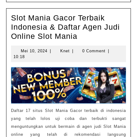
Slot Mania Gacor Terbaik
Indonesia & Daftar Agen Judi
Slot
Online Slot Mania
Mania
Mei
Knet
Mei 10, 2024
|
Knet
|
0 Comment
|
Gacor
10,
10:18
Terbaik
2024
Indonesia
&
Daftar
Agen
Judi
Daftar 17 situs Slot Mania Gacor terbaik di indonesia
Online
yang telah lolos uji coba dan terbukti sangat
Slot
menguntungkan untuk bermain di agen judi Slot Mania
online yang telah di rekomendasi langsung
Mania