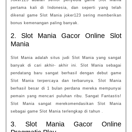
pertama kali di Indonesia, dan seperti yang telah
dikenal game Slot Mania joker123 sering memberikan
bonus kemenangan paling banyak.
2. Slot Mania Gacor Online Slot
Mania
Slot Mania adalah situs judi Slot Mania yang sangat
banyak di cari akhir- akhir ini. Slot Mania sebagai
pendatang baru sangat berhasil dengan debut game
Slot Mania terpercaya dan terbarunya. Slot Mania
berhasil besar di 1 bulan perdana mereka mempunyai
pemain yang mencari puluhan ribu. Sangat Fantastis!
Slot Mania sangat merekomendasikan Slot Mania
sebagai game Slot Mania terlengkap di tahun .
3. Slot Mania Gacor Online