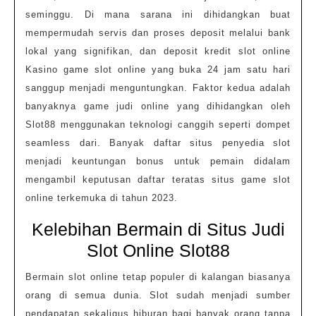
seminggu. Di mana sarana ini dihidangkan buat
mempermudah servis dan proses deposit melalui bank
lokal yang signifikan, dan deposit kredit slot online
Kasino game slot online yang buka 24 jam satu hari
sanggup menjadi menguntungkan. Faktor kedua adalah
banyaknya game judi online yang dihidangkan oleh
Slot88 menggunakan teknologi canggih seperti dompet
seamless dari. Banyak daftar situs penyedia slot
menjadi keuntungan bonus untuk pemain didalam
mengambil keputusan daftar teratas situs game slot
online terkemuka di tahun 2023.
Kelebihan Bermain di Situs Judi
Slot Online Slot88
Bermain slot online tetap populer di kalangan biasanya
orang di semua dunia. Slot sudah menjadi sumber
pendapatan sekaligus hiburan bagi banyak orang tanpa