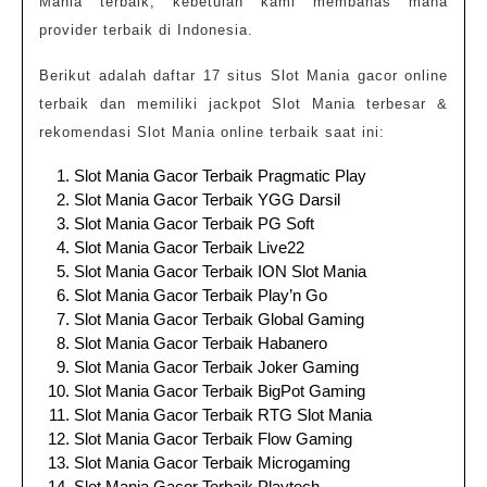
Mania terbaik, kebetulan kami membahas mana
provider terbaik di Indonesia.
Berikut adalah daftar 17 situs Slot Mania gacor online
terbaik dan memiliki jackpot Slot Mania terbesar &
rekomendasi Slot Mania online terbaik saat ini:
Slot Mania Gacor Terbaik Pragmatic Play
Slot Mania Gacor Terbaik YGG Darsil
Slot Mania Gacor Terbaik PG Soft
Slot Mania Gacor Terbaik Live22
Slot Mania Gacor Terbaik ION Slot Mania
Slot Mania Gacor Terbaik Play’n Go
Slot Mania Gacor Terbaik Global Gaming
Slot Mania Gacor Terbaik Habanero
Slot Mania Gacor Terbaik Joker Gaming
Slot Mania Gacor Terbaik BigPot Gaming
Slot Mania Gacor Terbaik RTG Slot Mania
Slot Mania Gacor Terbaik Flow Gaming
Slot Mania Gacor Terbaik Microgaming
Slot Mania Gacor Terbaik Playtech