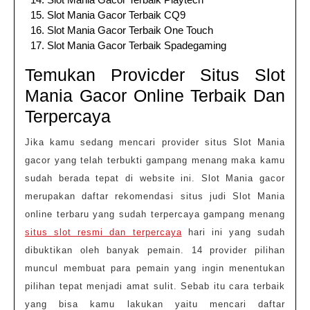
Slot Mania Gacor Terbaik CQ9
Slot Mania Gacor Terbaik One Touch
Slot Mania Gacor Terbaik Spadegaming
Temukan Provicder Situs Slot
Mania Gacor Online Terbaik Dan
Terpercaya
Jika kamu sedang mencari provider situs Slot Mania
gacor yang telah terbukti gampang menang maka kamu
sudah berada tepat di website ini. Slot Mania gacor
merupakan daftar rekomendasi situs judi Slot Mania
online terbaru yang sudah terpercaya gampang menang
situs slot resmi dan terpercaya
hari ini yang sudah
dibuktikan oleh banyak pemain. 14 provider pilihan
muncul membuat para pemain yang ingin menentukan
pilihan tepat menjadi amat sulit. Sebab itu cara terbaik
yang bisa kamu lakukan yaitu mencari daftar