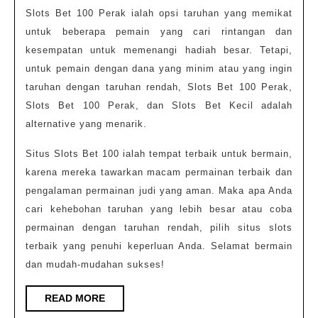
Slots Bet 100 Perak ialah opsi taruhan yang memikat
untuk beberapa pemain yang cari rintangan dan
kesempatan untuk memenangi hadiah besar. Tetapi,
untuk pemain dengan dana yang minim atau yang ingin
taruhan dengan taruhan rendah, Slots Bet 100 Perak,
Slots Bet 100 Perak, dan Slots Bet Kecil adalah
alternative yang menarik.
Situs Slots Bet 100 ialah tempat terbaik untuk bermain,
karena mereka tawarkan macam permainan terbaik dan
pengalaman permainan judi yang aman. Maka apa Anda
cari kehebohan taruhan yang lebih besar atau coba
permainan dengan taruhan rendah, pilih situs slots
terbaik yang penuhi keperluan Anda. Selamat bermain
dan mudah-mudahan sukses!
READ
READ MORE
MORE