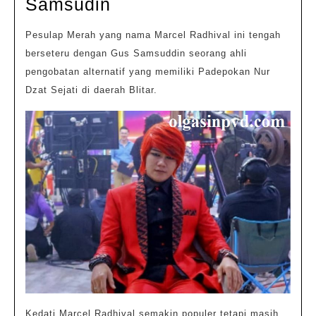
Fakta
Samsudin
menarik
Pesulap Merah yang nama Marcel Radhival ini tengah
Pesulap
berseteru dengan Gus Samsuddin seorang ahli
Merah
pengobatan alternatif yang memiliki Padepokan Nur
Yang
Dzat Sejati di daerah Blitar.
Bersetru
Dengan
Gus
Samsudin
Kedati Marcel Radhival semakin populer tetapi masih