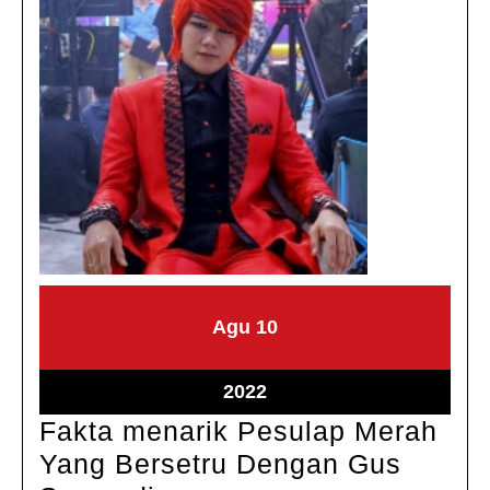
Agustus
Agustus
Agu
10
10,
10,
2022
2022
Agustus
2022
10,
Fakta menarik Pesulap Merah
2022
Yang Bersetru Dengan Gus