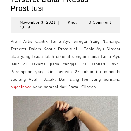
Profil
Prostitusi
Artis
November
Knet
November 3, 2021
|
Knet
|
0 Comment
|
Cantik
3,
18:16
Tania
2021
Ayu
Profil Artis Cantik Tania Ayu Siregar Yang Namanya
Terseret Dalam Kasus Prostitusi – Tania Ayu Siregar
Siregar
atau yang biasa lebih dikenal dengan nama Tania Ayu
Yang
lahir di Jakarta pada tanggal 31 Januari 1994.
Namanya
Perempuan yang kini berusia 27 tahun itu memiliki
Terseret
seorang Ayah, Batak. Dan sang Ibu yang bernama
Dalam
olgasinpvd
yang berasal dari Jawa, Cilacap.
Kasus
Prostitusi