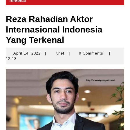
Terkenal
Reza Rahadian Aktor
Internasional Indonesia
Yang Terkenal
April 14, 2022
|
Knet
|
0 Comments
|
April
Knet
12:13
14,
2022