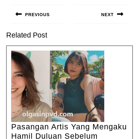
Navigasi
pos
PREVIOUS
NEXT
Previous
Next
post:
post:
Related Post
Pasangan Artis Yang Mengaku
Hamil Duluan Sebelum