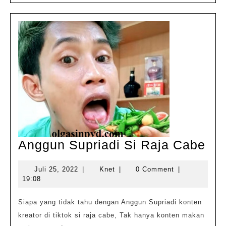
An
Anggun Supriadi Si Raja Cabe
Sup
Juli
Knet
Juli 25, 2022
|
Knet
|
0 Comment
|
Si
25,
19:08
Raj
2022
Ca
Siapa yang tidak tahu dengan Anggun Supriadi konten
kreator di tiktok si raja cabe, Tak hanya konten makan