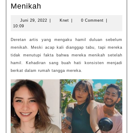
Pasangan
Menikah
Artis
Juni
Knet
Juni 29, 2022
|
Knet
|
0 Comment
|
Yang
29,
10:09
Mengaku
2022
Hamil
Deretan artis yang mengaku hamil duluan sebelum
menikah. Meski acap kali dianggap tabu, tapi mereka
Duluan
tidak menutupi fakta bahwa mereka menikah setelah
Sebelum
hamil. Kehadiran sang buah hati konsisten menjadi
Menikah
berkat dalam rumah tangga mereka.