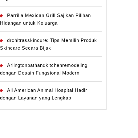
Parrilla Mexican Grill Sajikan Pilihan
Hidangan untuk Keluarga
drchitrasskincure: Tips Memilih Produk
Skincare Secara Bijak
Arlingtonbathandkitchenremodeling
dengan Desain Fungsional Modern
All American Animal Hospital Hadir
dengan Layanan yang Lengkap