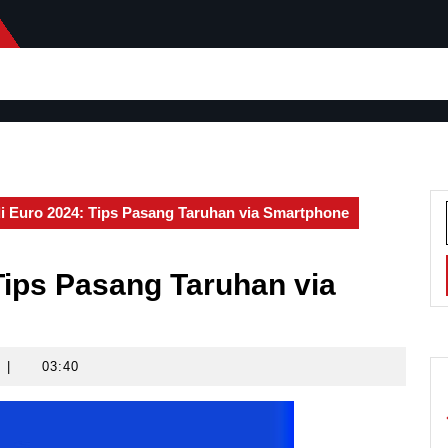
i Euro 2024: Tips Pasang Taruhan via Smartphone
Tips Pasang Taruhan via
|
03:40