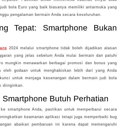
 judi bola Euro yang baik biasanya memiliki antarmuka yang
anggu pengalaman bermain Anda secara keseluruhan.
ng Tepat: Smartphone Bukan
euro
2024 melalui smartphone tidak boleh dijadikan alasan
nggaran yang jelas sebelum Anda mulai bermain dan patuhi
 Euro mungkin menawarkan berbagai promosi dan bonus yang
wa oleh godaan untuk menghabiskan lebih dari yang Anda
unci untuk menjaga kesenangan dalam bermain judi bola
 diinginkan.
 Smartphone Butuh Perhatian
 ke smartphone Anda, pastikan untuk memperbarui secara
eningkatkan keamanan aplikasi tetapi juga memperbaiki bug
Jangan abaikan pembaruan ini karena dapat memengaruhi