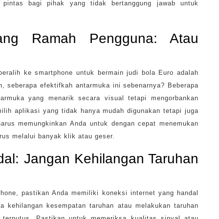
pintas bagi pihak yang tidak bertanggung jawab untuk
ang Ramah Pengguna: Atau
eralih ke smartphone untuk bermain judi bola Euro adalah
 seberapa efektifkah antarmuka ini sebenarnya? Beberapa
tarmuka yang menarik secara visual tetapi mengorbankan
ilih aplikasi yang tidak hanya mudah digunakan tetapi juga
k harus memungkinkan Anda untuk dengan cepat menemukan
us melalui banyak klik atau geser.
dal: Jangan Kehilangan Taruhan
one, pastikan Anda memiliki koneksi internet yang handal
pada kehilangan kesempatan taruhan atau melakukan taruhan
 terputus. Pastikan untuk memeriksa kualitas sinyal atau