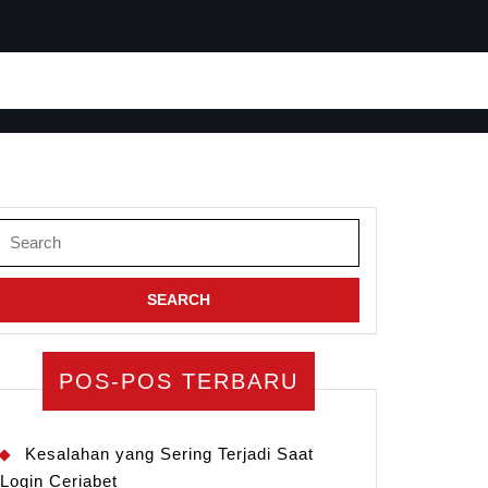
Search
for:
POS-POS TERBARU
Kesalahan yang Sering Terjadi Saat
Login Ceriabet