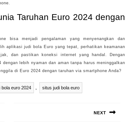
hone.
unia Taruhan Euro 2024 dengan
hone bisa menjadi pengalaman yang menyenangkan dan
ih aplikasi judi bola Euro yang tepat, perhatikan keamanan
jak, dan pastikan koneksi internet yang handal. Dengan
24 dengan lebih nyaman dan aman tanpa harus meninggalkan
nggila di Euro 2024 dengan taruhan via smartphone Anda?
i bola euro 2024
,
situs judi bola euro
NEXT
Next
post: