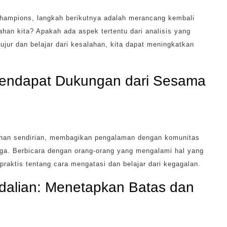
Champions, langkah berikutnya adalah merancang kembali
ahan kita? Apakah ada aspek tertentu dari analisis yang
jur ​​dan belajar dari kesalahan, kita dapat meningkatkan
Mendapat Dukungan dari Sesama
lahan sendirian, membagikan pengalaman dengan komunitas
ga. Berbicara dengan orang-orang yang mengalami hal yang
raktis tentang cara mengatasi dan belajar dari kegagalan.
alian: Menetapkan Batas dan