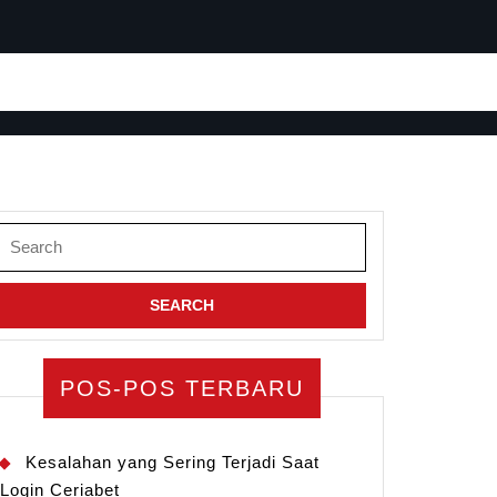
Search
for:
POS-POS TERBARU
Kesalahan yang Sering Terjadi Saat
Login Ceriabet