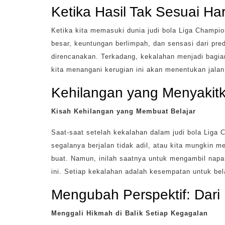
Ketika Hasil Tak Sesuai Ha
Ketika kita memasuki dunia judi bola Liga Champi
besar, keuntungan berlimpah, dan sensasi dari pred
direncanakan. Terkadang, kekalahan menjadi bagia
kita menangani kerugian ini akan menentukan jalan
Kehilangan yang Menyakit
Kisah Kehilangan yang Membuat Belajar
Saat-saat setelah kekalahan dalam judi bola Liga
segalanya berjalan tidak adil, atau kita mungkin 
buat. Namun, inilah saatnya untuk mengambil nap
ini. Setiap kekalahan adalah kesempatan untuk bel
Mengubah Perspektif: Dari
Menggali Hikmah di Balik Setiap Kegagalan