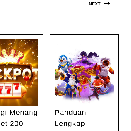
NEXT
Next
post:
egi Menang
Panduan
Bet 200
Lengkap