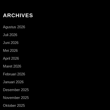
ARCHIVES
Agustus 2026
Juli 2026
Juni 2026
Mei 2026
April 2026
Maret 2026
Februari 2026
Januari 2026
Desember 2025
November 2025
Oktober 2025