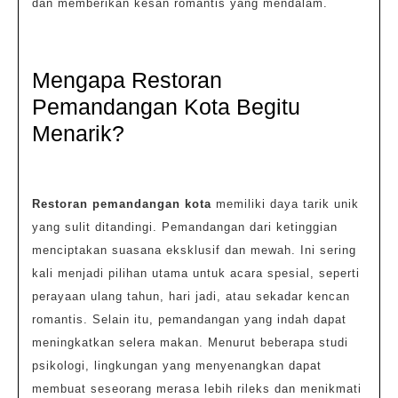
dan memberikan kesan romantis yang mendalam.
Mengapa Restoran
Pemandangan Kota Begitu
Menarik?
Restoran pemandangan kota
memiliki daya tarik unik
yang sulit ditandingi. Pemandangan dari ketinggian
menciptakan suasana eksklusif dan mewah. Ini sering
kali menjadi pilihan utama untuk acara spesial, seperti
perayaan ulang tahun, hari jadi, atau sekadar kencan
romantis. Selain itu, pemandangan yang indah dapat
meningkatkan selera makan. Menurut beberapa studi
psikologi, lingkungan yang menyenangkan dapat
membuat seseorang merasa lebih rileks dan menikmati