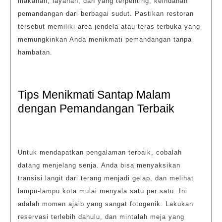
makanan, layanan, dan yang terpenting, keindahan
pemandangan dari berbagai sudut. Pastikan restoran
tersebut memiliki area jendela atau teras terbuka yang
memungkinkan Anda menikmati pemandangan tanpa
hambatan.
Tips Menikmati Santap Malam
dengan Pemandangan Terbaik
Untuk mendapatkan pengalaman terbaik, cobalah
datang menjelang senja. Anda bisa menyaksikan
transisi langit dari terang menjadi gelap, dan melihat
lampu-lampu kota mulai menyala satu per satu. Ini
adalah momen ajaib yang sangat fotogenik. Lakukan
reservasi terlebih dahulu, dan mintalah meja yang