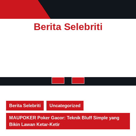
Skip
to
content
Berita Selebriti
Open
Button
Berita Selebriti
Uncategorized
MAUPOKER Poker Gacor: Teknik Bluff Simple yang
Bikin Lawan Ketar-Ketir