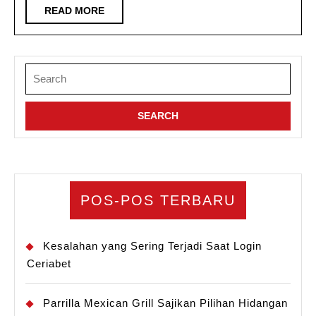
READ
READ MORE
MORE
Search
for:
POS-POS TERBARU
Kesalahan yang Sering Terjadi Saat Login
Ceriabet
Parrilla Mexican Grill Sajikan Pilihan Hidangan