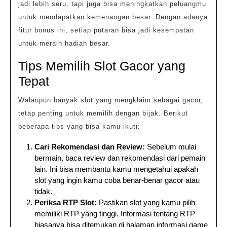
jadi lebih seru, tapi juga bisa meningkatkan peluangmu
untuk mendapatkan kemenangan besar. Dengan adanya
fitur bonus ini, setiap putaran bisa jadi kesempatan
untuk meraih hadiah besar.
Tips Memilih Slot Gacor yang
Tepat
Walaupun banyak slot yang mengklaim sebagai gacor,
tetap penting untuk memilih dengan bijak. Berikut
beberapa tips yang bisa kamu ikuti:
Cari Rekomendasi dan Review:
Sebelum mulai
bermain, baca review dan rekomendasi dari pemain
lain. Ini bisa membantu kamu mengetahui apakah
slot yang ingin kamu coba benar-benar gacor atau
tidak.
Periksa RTP Slot:
Pastikan slot yang kamu pilih
memiliki RTP yang tinggi. Informasi tentang RTP
biasanya bisa ditemukan di halaman informasi game