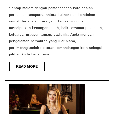
Santap malam dengan pemandangan kota adalah
perpaduan sempurna antara kuliner dan keindahan
visual. Ini adalah cara yang fantastis untuk
menciptakan kenangan indah, baik bersama pasangan,
keluarga, maupun teman. Jadi, jika Anda mencari
pengalaman bersantap yang luar biasa,
pertimbangkanlah restoran pemandangan kota sebagai
pilihan Anda berikutnya.
READ
READ MORE
MORE