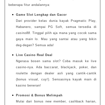
beberapa fitur andalannya:
Game Slot Lengkap dan Gacor
Dari provider kelas dunia kayak Pragmatic Play,
Habanero, sampai PG Soft, semua tersedia di
casino88
. Tinggal pilih aja mana yang cocok sama
gaya main lo. Mau yang santai atau yang bikin
deg-degan? Semua ada!
Live Casino Real Deal
Ngerasa bosen sama slot? Coba masuk ke live
casino-nya. Ada baccarat, blackjack, poker, dan
roulette dengan dealer asli yang cantik-cantik
(bonus visual, cuy!). Sensasinya kayak main di
kasino beneran!
Promosi & Bonus Melimpah
Mulai dari bonus new member, cashback harian,