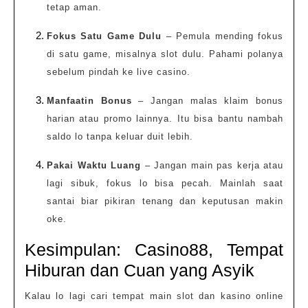
tetap aman.
Fokus Satu Game Dulu
– Pemula mending fokus
di satu game, misalnya slot dulu. Pahami polanya
sebelum pindah ke live casino.
Manfaatin Bonus
– Jangan malas klaim bonus
harian atau promo lainnya. Itu bisa bantu nambah
saldo lo tanpa keluar duit lebih.
Pakai Waktu Luang
– Jangan main pas kerja atau
lagi sibuk, fokus lo bisa pecah. Mainlah saat
santai biar pikiran tenang dan keputusan makin
oke.
Kesimpulan: Casino88, Tempat
Hiburan dan Cuan yang Asyik
Kalau lo lagi cari tempat main slot dan kasino online