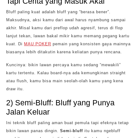
Tapi Cerita yang Masuk Akal
Bluff paling kuat adalah bluff yang “berasa bener”.
Maksudnya, aksi kamu dari awal harus nyambung sampai
akhir. Misal kamu dari preflop udah agresif, terus di flop
lanjut tekan, lawan bakal mikir kamu memang pegang kartu
kuat. Di
MAU POKER
pemain yang konsisten gaya mainnya
biasanya lebih ditakutin karena keliatan punya rencana.
Kuncinya: bikin lawan percaya kamu sedang “mewakili”
kartu tertentu. Kalau board-nya ada kemungkinan straight
atau flush, kamu bisa main seolah-olah kamu yang kena
draw itu.
2) Semi-Bluff: Bluff yang Punya
Jalan Keluar
Ini teknik bluff paling aman buat pemula tapi efeknya tetap
bikin lawan panas dingin.
Semi-bluff
itu kamu ngebluff