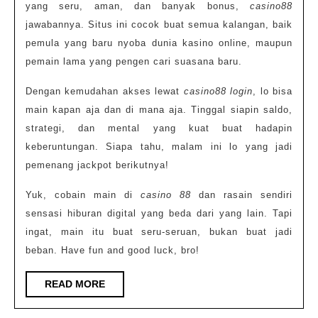
yang seru, aman, dan banyak bonus,
casino88
jawabannya. Situs ini cocok buat semua kalangan, baik
pemula yang baru nyoba dunia kasino online, maupun
pemain lama yang pengen cari suasana baru.
Dengan kemudahan akses lewat
casino88 login
, lo bisa
main kapan aja dan di mana aja. Tinggal siapin saldo,
strategi, dan mental yang kuat buat hadapin
keberuntungan. Siapa tahu, malam ini lo yang jadi
pemenang jackpot berikutnya!
Yuk, cobain main di
casino 88
dan rasain sendiri
sensasi hiburan digital yang beda dari yang lain. Tapi
ingat, main itu buat seru-seruan, bukan buat jadi
beban. Have fun and good luck, bro!
READ
READ MORE
MORE