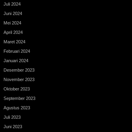
Juli 2024
Juni 2024
Mei 2024
April 2024
Maret 2024
Februari 2024
Januari 2024
Desember 2023
November 2023
Oktober 2023
September 2023
Agustus 2023
Juli 2023
Juni 2023