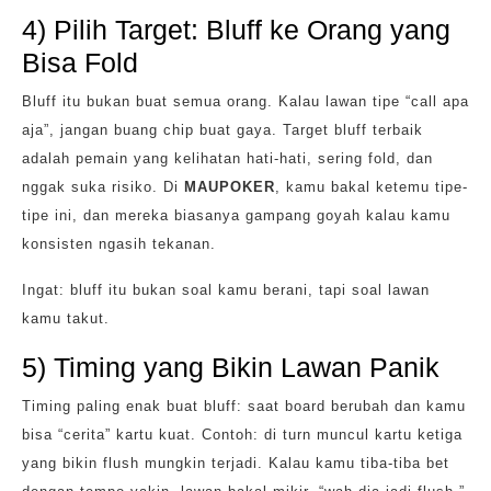
4) Pilih Target: Bluff ke Orang yang
Bisa Fold
Bluff itu bukan buat semua orang. Kalau lawan tipe “call apa
aja”, jangan buang chip buat gaya. Target bluff terbaik
adalah pemain yang kelihatan hati-hati, sering fold, dan
nggak suka risiko. Di
MAUPOKER
, kamu bakal ketemu tipe-
tipe ini, dan mereka biasanya gampang goyah kalau kamu
konsisten ngasih tekanan.
Ingat: bluff itu bukan soal kamu berani, tapi soal lawan
kamu takut.
5) Timing yang Bikin Lawan Panik
Timing paling enak buat bluff: saat board berubah dan kamu
bisa “cerita” kartu kuat. Contoh: di turn muncul kartu ketiga
yang bikin flush mungkin terjadi. Kalau kamu tiba-tiba bet