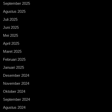
September 2025
Agustus 2025
Juli 2025
Juni 2025
Mei 2025
April 2025
Maret 2025
Februari 2025
Januari 2025
Desember 2024
November 2024
Oktober 2024
September 2024
Agustus 2024