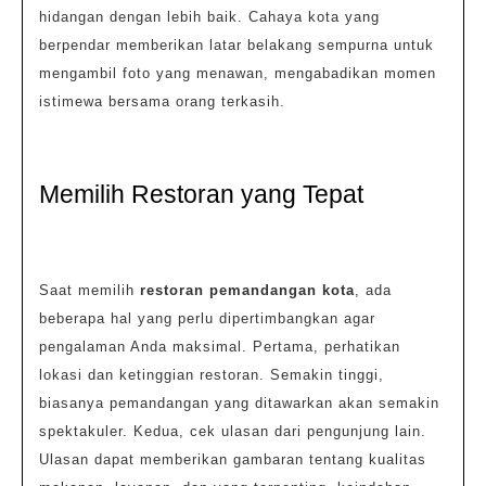
hidangan dengan lebih baik. Cahaya kota yang
berpendar memberikan latar belakang sempurna untuk
mengambil foto yang menawan, mengabadikan momen
istimewa bersama orang terkasih.
Memilih Restoran yang Tepat
Saat memilih
restoran pemandangan kota
, ada
beberapa hal yang perlu dipertimbangkan agar
pengalaman Anda maksimal. Pertama, perhatikan
lokasi dan ketinggian restoran. Semakin tinggi,
biasanya pemandangan yang ditawarkan akan semakin
spektakuler. Kedua, cek ulasan dari pengunjung lain.
Ulasan dapat memberikan gambaran tentang kualitas