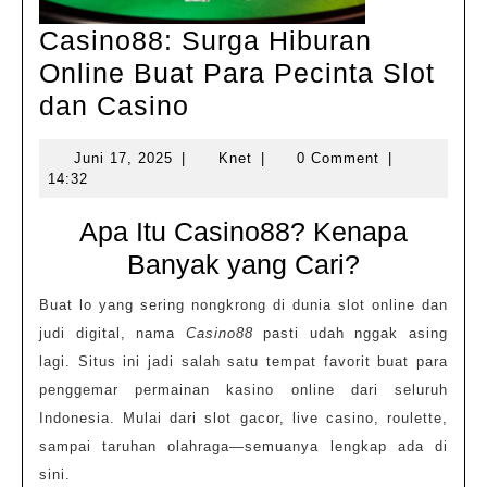
Casino88: Surga Hiburan
Online Buat Para Pecinta Slot
Casino88:
dan Casino
Surga
Juni
Knet
Juni 17, 2025
|
Knet
|
0 Comment
|
Hiburan
17,
14:32
Online
2025
Apa Itu Casino88? Kenapa
Buat
Banyak yang Cari?
Para
Pecinta
Buat lo yang sering nongkrong di dunia slot online dan
Slot
judi digital, nama
Casino88
pasti udah nggak asing
dan
lagi. Situs ini jadi salah satu tempat favorit buat para
penggemar permainan kasino online dari seluruh
Casino
Indonesia. Mulai dari slot gacor, live casino, roulette,
sampai taruhan olahraga—semuanya lengkap ada di
sini.