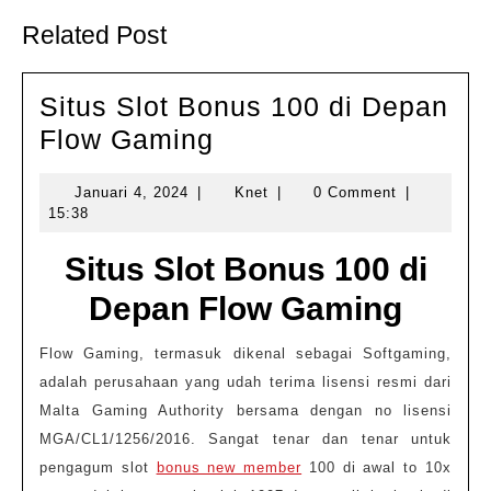
Previous
Next
post:
post:
Related Post
Situs Slot Bonus 100 di Depan
Situs
Flow Gaming
Slot
Januari
Knet
Januari 4, 2024
|
Knet
|
0 Comment
|
Bonus
4,
15:38
100
2024
Situs Slot Bonus 100 di
di
Depan
Depan Flow Gaming
Flow
Flow Gaming, termasuk dikenal sebagai Softgaming,
Gaming
adalah perusahaan yang udah terima lisensi resmi dari
Malta Gaming Authority bersama dengan no lisensi
MGA/CL1/1256/2016. Sangat tenar dan tenar untuk
pengagum slot
bonus new member
100 di awal to 10x