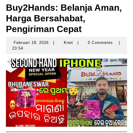
Buy2Hands: Belanja Aman,
Harga Bersahabat,
Pengiriman Cepat
Februari 18, 2026
|
Knet
|
0 Comments
|
Februari
Knet
23:54
18,
2026