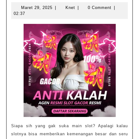
Slot
Maret
Knet
Maret 29, 2025
|
Knet
|
0 Comment
|
Mahjong
29,
02:37
Gacor
2025
yang
Lagi
Hits
Siapa sih yang gak suka main slot? Apalagi kalau
slotnya bisa memberikan kemenangan besar dan seru