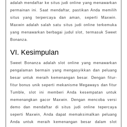
adalah mendaftar ke situs judi online yang menawarkan
permainan ini. Saat mendaftar, pastikan Anda memilih
situs yang terpercaya dan aman, seperti Maxwin.
Maxwin adalah salah satu situs judi online terkemuka
yang menawarkan berbagai judul slot, termasuk Sweet
Bonanza.
VI. Kesimpulan
Sweet Bonanza adalah slot online yang menawarkan
pengalaman bermain yang mengasyikkan dan peluang
besar untuk meraih kemenangan besar. Dengan fitur-
fitur bonus unik seperti mekanisme Megaways dan fitur
Tumble, slot ini memberi Anda kesempatan untuk
memenangkan gacor Maxwin. Dengan mencoba versi
demo dan mendaftar di situs judi online tepercaya
seperti Maxwin, Anda dapat memaksimalkan peluang
Anda untuk meraih kemenangan besar dalam slot