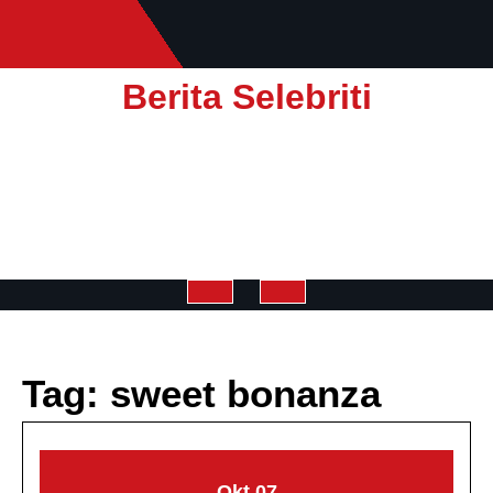
Skip
to
content
Berita Selebriti
Open
Button
Tag:
sweet bonanza
Oktober
Oktober
Okt
07