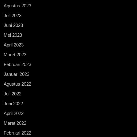
Agustus 2023
Juli 2023
Juni 2023
Mei 2023
April 2023
Maret 2023
Februari 2023
Januari 2023
Agustus 2022
Juli 2022
Juni 2022
April 2022
Maret 2022
Februari 2022