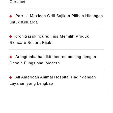
Ceriabet
Parrilla Mexican Grill Sajikan Pilihan Hidangan
untuk Keluarga
drchitrasskincure: Tips Memilih Produk
Skincare Secara Bijak
Arlingtonbathandkitchenremodeling dengan
Desain Fungsional Modern
All American Animal Hospital Hadir dengan
Layanan yang Lengkap