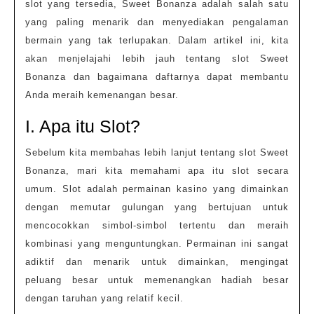
slot yang tersedia, Sweet Bonanza adalah salah satu
yang paling menarik dan menyediakan pengalaman
bermain yang tak terlupakan. Dalam artikel ini, kita
akan menjelajahi lebih jauh tentang slot Sweet
Bonanza dan bagaimana daftarnya dapat membantu
Anda meraih kemenangan besar.
I. Apa itu Slot?
Sebelum kita membahas lebih lanjut tentang slot Sweet
Bonanza, mari kita memahami apa itu slot secara
umum. Slot adalah permainan kasino yang dimainkan
dengan memutar gulungan yang bertujuan untuk
mencocokkan simbol-simbol tertentu dan meraih
kombinasi yang menguntungkan. Permainan ini sangat
adiktif dan menarik untuk dimainkan, mengingat
peluang besar untuk memenangkan hadiah besar
dengan taruhan yang relatif kecil.