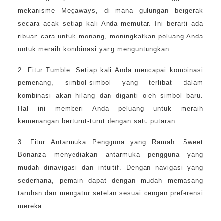
mekanisme Megaways, di mana gulungan bergerak
secara acak setiap kali Anda memutar. Ini berarti ada
ribuan cara untuk menang, meningkatkan peluang Anda
untuk meraih kombinasi yang menguntungkan.
2. Fitur Tumble: Setiap kali Anda mencapai kombinasi
pemenang, simbol-simbol yang terlibat dalam
kombinasi akan hilang dan diganti oleh simbol baru.
Hal ini memberi Anda peluang untuk meraih
kemenangan berturut-turut dengan satu putaran.
3. Fitur Antarmuka Pengguna yang Ramah: Sweet
Bonanza menyediakan antarmuka pengguna yang
mudah dinavigasi dan intuitif. Dengan navigasi yang
sederhana, pemain dapat dengan mudah memasang
taruhan dan mengatur setelan sesuai dengan preferensi
mereka.