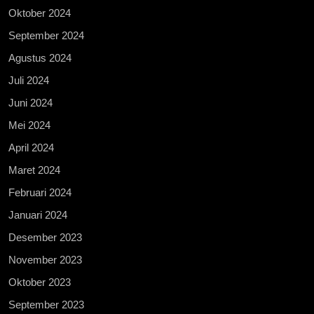
Oktober 2024
September 2024
Agustus 2024
Juli 2024
Juni 2024
Mei 2024
April 2024
Maret 2024
Februari 2024
Januari 2024
Desember 2023
November 2023
Oktober 2023
September 2023