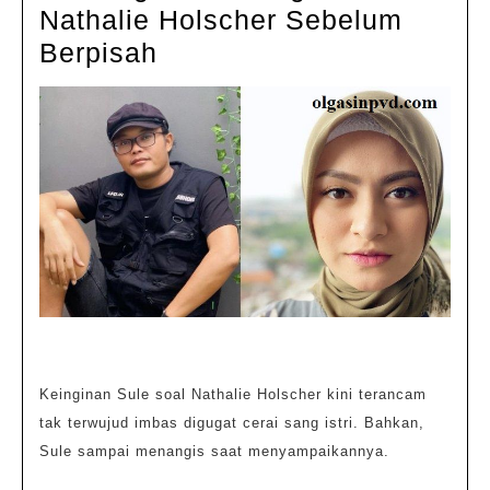
2022
Nathalie Holscher Sebelum
Sule
Berpisah
Ingin
Tua
dengan
Nathalie
Holscher
Sebelum
Berpisah
Keinginan Sule soal Nathalie Holscher kini terancam
tak terwujud imbas digugat cerai sang istri. Bahkan,
Sule sampai menangis saat menyampaikannya.