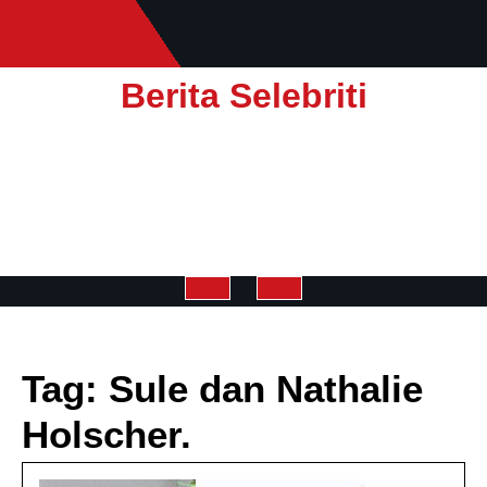
Skip
to
content
Berita Selebriti
Open
Button
Tag:
Sule dan Nathalie
Holscher.