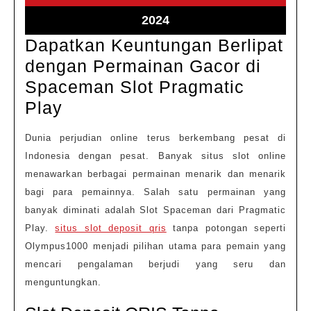
2024
2024
Mei
2024
15,
Dapatkan Keuntungan Berlipat
2024
dengan Permainan Gacor di
Spaceman Slot Pragmatic
Dapatkan
Play
Keuntungan
Dunia perjudian online terus berkembang pesat di
Berlipat
Indonesia dengan pesat. Banyak situs slot online
dengan
menawarkan berbagai permainan menarik dan menarik
Permainan
bagi para pemainnya. Salah satu permainan yang
Gacor
banyak diminati adalah Slot Spaceman dari Pragmatic
di
Play.
situs slot deposit qris
tanpa potongan seperti
Olympus1000 menjadi pilihan utama para pemain yang
Spaceman
mencari pengalaman berjudi yang seru dan
Slot
menguntungkan.
Pragmatic