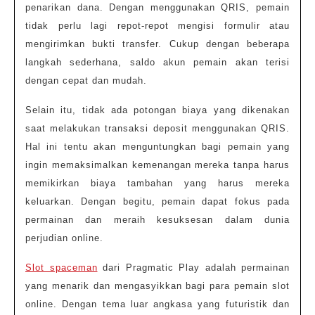
penarikan dana. Dengan menggunakan QRIS, pemain
tidak perlu lagi repot-repot mengisi formulir atau
mengirimkan bukti transfer. Cukup dengan beberapa
langkah sederhana, saldo akun pemain akan terisi
dengan cepat dan mudah.
Selain itu, tidak ada potongan biaya yang dikenakan
saat melakukan transaksi deposit menggunakan QRIS.
Hal ini tentu akan menguntungkan bagi pemain yang
ingin memaksimalkan kemenangan mereka tanpa harus
memikirkan biaya tambahan yang harus mereka
keluarkan. Dengan begitu, pemain dapat fokus pada
permainan dan meraih kesuksesan dalam dunia
perjudian online.
Slot spaceman
dari Pragmatic Play adalah permainan
yang menarik dan mengasyikkan bagi para pemain slot
online. Dengan tema luar angkasa yang futuristik dan