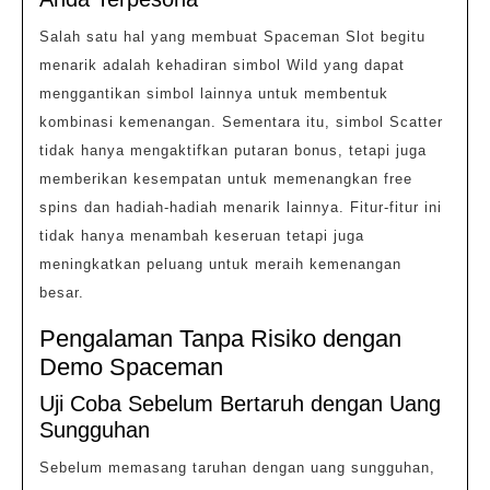
Salah satu hal yang membuat Spaceman Slot begitu
menarik adalah kehadiran simbol Wild yang dapat
menggantikan simbol lainnya untuk membentuk
kombinasi kemenangan. Sementara itu, simbol Scatter
tidak hanya mengaktifkan putaran bonus, tetapi juga
memberikan kesempatan untuk memenangkan free
spins dan hadiah-hadiah menarik lainnya. Fitur-fitur ini
tidak hanya menambah keseruan tetapi juga
meningkatkan peluang untuk meraih kemenangan
besar.
Pengalaman Tanpa Risiko dengan
Demo Spaceman
Uji Coba Sebelum Bertaruh dengan Uang
Sungguhan
Sebelum memasang taruhan dengan uang sungguhan,