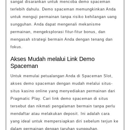
sangat disarankan untuk mencoba demo spaceman
terlebih dahulu. Demo spaceman memungkinkan Anda
untuk menguji permainan tanpa risiko kehilangan uang
sungguhan. Anda dapat mengenali mekanisme
permainan, mengeksplorasi fitur-fitur bonus, dan
mengasah strategi bermain Anda dengan tenang dan
fokus.
Akses Mudah melalui Link Demo
Spaceman
Untuk memulai petualangan Anda di Spaceman Slot,
akses demo spaceman dengan mudah melalui situs-
situs kasino online yang menyediakan permainan dari
Pragmatic Play. Cari link demo spaceman di situs
tersebut dan nikmati pengalaman bermain tanpa perlu
mendaftar atau melakukan deposit. Ini adalah cara
yang ideal untuk mempersiapkan diri sebelum terjun ke
dalam permainan dengan taruhan sungguhan.