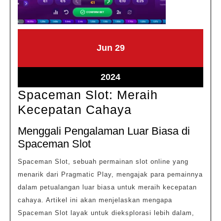
Juni
Juni
Jun
29
29,
29,
2024
2024
Juni
2024
29,
Spaceman Slot: Meraih
2024
Spaceman
Kecepatan Cahaya
Slot:
Menggali Pengalaman Luar Biasa di
Meraih
Spaceman Slot
Kecepatan
Spaceman Slot, sebuah permainan slot online yang
Cahaya
menarik dari Pragmatic Play, mengajak para pemainnya
dalam petualangan luar biasa untuk meraih kecepatan
cahaya. Artikel ini akan menjelaskan mengapa
Spaceman Slot layak untuk dieksplorasi lebih dalam,