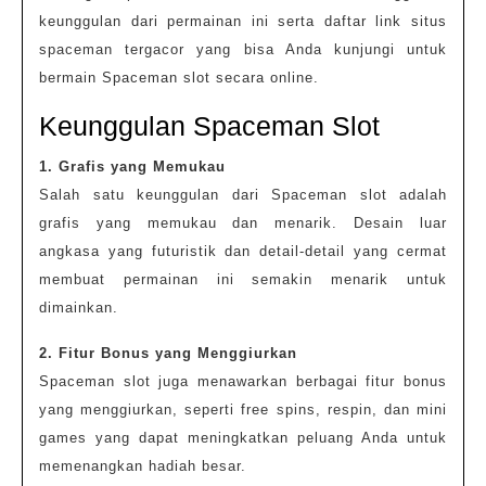
keunggulan dari permainan ini serta daftar link situs
spaceman tergacor yang bisa Anda kunjungi untuk
bermain Spaceman slot secara online.
Keunggulan Spaceman Slot
1. Grafis yang Memukau
Salah satu keunggulan dari Spaceman slot adalah
grafis yang memukau dan menarik. Desain luar
angkasa yang futuristik dan detail-detail yang cermat
membuat permainan ini semakin menarik untuk
dimainkan.
2. Fitur Bonus yang Menggiurkan
Spaceman slot juga menawarkan berbagai fitur bonus
yang menggiurkan, seperti free spins, respin, dan mini
games yang dapat meningkatkan peluang Anda untuk
memenangkan hadiah besar.