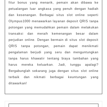
fitur bonus yang menarik, pemain akan dibawa ke
petualangan luar angkasa yang penuh dengan hadiah
dan kesenangan. Berbagai situs slot online seperti
Olympus1000 menawarkan layanan deposit QRIS tanpa
potongan yang memudahkan pemain dalam melakukan
transaksi dan meraih kemenangan besar dalam
perjudian online. Dengan bermain di situs slot deposit
QRIS tanpa potongan, pemain dapat menikmati
pengalaman berjudi yang seru dan menguntungkan
tanpa harus khawatir tentang biaya tambahan yang
harus mereka keluarkan. Jadi, tunggu apalagi?
Bergabunglah sekarang juga dengan situs slot online
terbaik dan nikmati berbagai keuntungan yang
ditawarkan!
Search