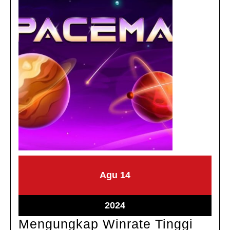
Agustus
Agustus
Agu
14
14,
14,
2024
2024
Agustus
2024
14,
Mengungkap Winrate Tinggi