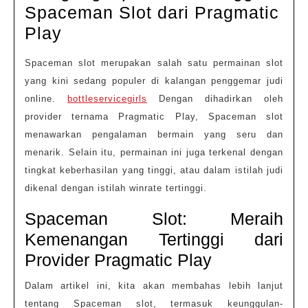
2024
Spaceman Slot dari Pragmatic
Mengungkap
Play
Winrate
Spaceman slot merupakan salah satu permainan slot
Tinggi
yang kini sedang populer di kalangan penggemar judi
Spaceman
online.
bottleservicegirls
Dengan dihadirkan oleh
Slot
provider ternama Pragmatic Play, Spaceman slot
dari
menawarkan pengalaman bermain yang seru dan
Pragmatic
menarik. Selain itu, permainan ini juga terkenal dengan
tingkat keberhasilan yang tinggi, atau dalam istilah judi
Play
dikenal dengan istilah winrate tertinggi.
Spaceman Slot: Meraih
Kemenangan Tertinggi dari
Provider Pragmatic Play
Dalam artikel ini, kita akan membahas lebih lanjut
tentang Spaceman slot, termasuk keunggulan-