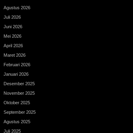
Agustus 2026
Juli 2026
Juni 2026
Mei 2026
April 2026
Maret 2026
Februari 2026
Januari 2026
Desember 2025
November 2025
Oktober 2025
September 2025
Agustus 2025
Juli 2025