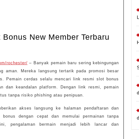
t Bonus New Member Terbaru
om/rochester/
– Banyak pemain baru sering kebingungan
ang aman. Mereka langsung tertarik pada promosi besar
as. Pemain cerdas selalu mencari link resmi slot bonus
n dan keandalan platform. Dengan link resmi, pemain
us tanpa risiko phishing atau penipuan.
emberikan akses langsung ke halaman pendaftaran dan
m bonus dengan cepat dan memulai permainan tanpa
ni, pengalaman bermain menjadi lebih lancar dan