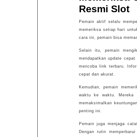
Resmi Slot
Pemain aktif selalu memper
memeriksa setiap hari untu
cara ini, pemain bisa memas
Selain itu, pemain mengi
mendapatkan update cepat
mencoba link terbaru. Inf
cepat dan akurat.
Kemudian, pemain memerik
waktu ke waktu. Mereka m
memaksimalkan keuntungan
penting ini.
Pemain juga menjaga catat
Dengan rutin memperbarui