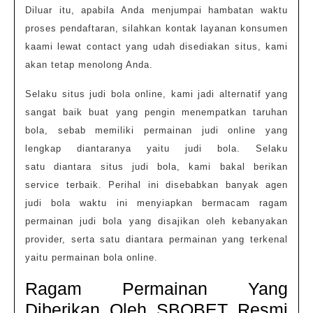
Diluar itu, apabila Anda menjumpai hambatan waktu
proses pendaftaran, silahkan kontak layanan konsumen
kaami lewat contact yang udah disediakan situs, kami
akan tetap menolong Anda.
Selaku situs judi bola online, kami jadi alternatif yang
sangat baik buat yang pengin menempatkan taruhan
bola, sebab memiliki permainan judi online yang
lengkap diantaranya yaitu judi bola. Selaku
satu diantara situs judi bola, kami bakal berikan
service terbaik. Perihal ini disebabkan banyak agen
judi bola waktu ini menyiapkan bermacam ragam
permainan judi bola yang disajikan oleh kebanyakan
provider, serta satu diantara permainan yang terkenal
yaitu permainan bola online.
Ragam Permainan Yang
Diberikan Oleh SBOBET Resmi