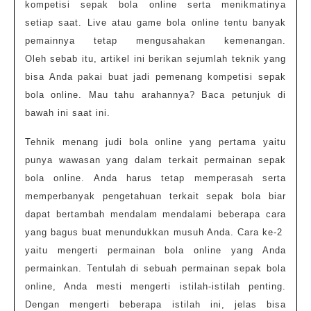
kompetisi sepak bola online serta menikmatinya
setiap saat. Live atau game bola online tentu banyak
pemainnya tetap mengusahakan kemenangan.
Oleh sebab itu, artikel ini berikan sejumlah teknik yang
bisa Anda pakai buat jadi pemenang kompetisi sepak
bola online. Mau tahu arahannya? Baca petunjuk di
bawah ini saat ini.
Tehnik menang judi bola online yang pertama yaitu
punya wawasan yang dalam terkait permainan sepak
bola online. Anda harus tetap memperasah serta
memperbanyak pengetahuan terkait sepak bola biar
dapat bertambah mendalam mendalami beberapa cara
yang bagus buat menundukkan musuh Anda. Cara ke-2
yaitu mengerti permainan bola online yang Anda
permainkan. Tentulah di sebuah permainan sepak bola
online, Anda mesti mengerti istilah-istilah penting.
Dengan mengerti beberapa istilah ini, jelas bisa