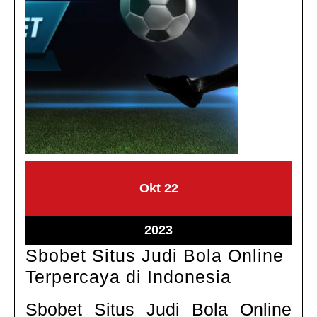
Oktober
Oktober
Okt
22
22,
22,
2023
2023
Oktober
2023
22,
Sbobet Situs Judi Bola Online
2023
Sbobet
Terpercaya di Indonesia
Situs
Sbobet Situs Judi Bola Online