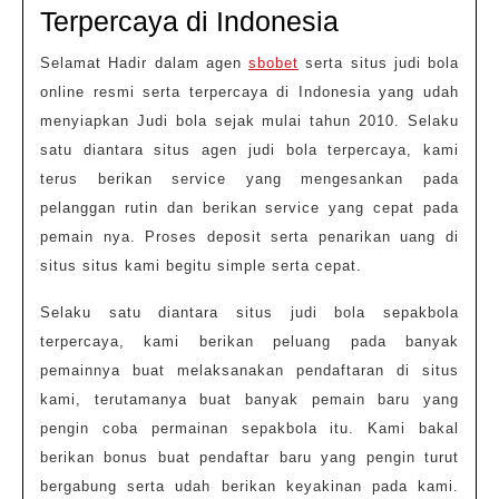
Judi
Terpercaya di Indonesia
Bola
Online
Selamat Hadir dalam agen
sbobet
serta situs judi bola
online resmi serta terpercaya di Indonesia yang udah
Terpercay
menyiapkan Judi bola sejak mulai tahun 2010. Selaku
di
satu diantara situs agen judi bola terpercaya, kami
Indonesia
terus berikan service yang mengesankan pada
pelanggan rutin dan berikan service yang cepat pada
pemain nya. Proses deposit serta penarikan uang di
situs situs kami begitu simple serta cepat.
Selaku satu diantara situs judi bola sepakbola
terpercaya, kami berikan peluang pada banyak
pemainnya buat melaksanakan pendaftaran di situs
kami, terutamanya buat banyak pemain baru yang
pengin coba permainan sepakbola itu. Kami bakal
berikan bonus buat pendaftar baru yang pengin turut
bergabung serta udah berikan keyakinan pada kami.