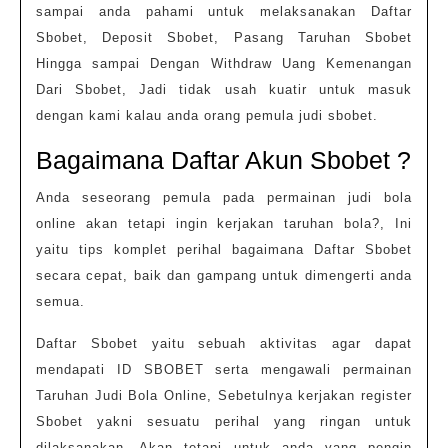
sampai anda pahami untuk melaksanakan Daftar
Sbobet, Deposit Sbobet, Pasang Taruhan Sbobet
Hingga sampai Dengan Withdraw Uang Kemenangan
Dari Sbobet, Jadi tidak usah kuatir untuk masuk
dengan kami kalau anda orang pemula judi sbobet.
Bagaimana Daftar Akun Sbobet ?
Anda seseorang pemula pada permainan judi bola
online akan tetapi ingin kerjakan taruhan bola?, Ini
yaitu tips komplet perihal bagaimana Daftar Sbobet
secara cepat, baik dan gampang untuk dimengerti anda
semua.
Daftar Sbobet yaitu sebuah aktivitas agar dapat
mendapati ID SBOBET serta mengawali permainan
Taruhan Judi Bola Online, Sebetulnya kerjakan register
Sbobet yakni sesuatu perihal yang ringan untuk
dilaksanakan, Akan tetapi untuk anda yang pengin