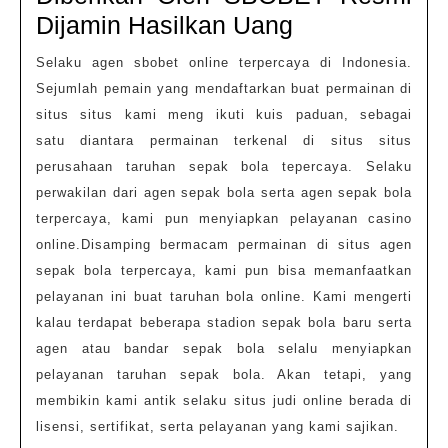
Dijamin Hasilkan Uang
Selaku agen sbobet online terpercaya di Indonesia.
Sejumlah pemain yang mendaftarkan buat permainan di
situs situs kami meng ikuti kuis paduan, sebagai
satu diantara permainan terkenal di situs situs
perusahaan taruhan sepak bola tepercaya. Selaku
perwakilan dari agen sepak bola serta agen sepak bola
terpercaya, kami pun menyiapkan pelayanan casino
online.Disamping bermacam permainan di situs agen
sepak bola terpercaya, kami pun bisa memanfaatkan
pelayanan ini buat taruhan bola online. Kami mengerti
kalau terdapat beberapa stadion sepak bola baru serta
agen atau bandar sepak bola selalu menyiapkan
pelayanan taruhan sepak bola. Akan tetapi, yang
membikin kami antik selaku situs judi online berada di
lisensi, sertifikat, serta pelayanan yang kami sajikan.