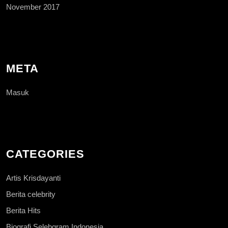
November 2017
META
Masuk
CATEGORIES
Artis Krisdayanti
Berita celebrity
Berita Hits
Biografi Selebgram Indonesia