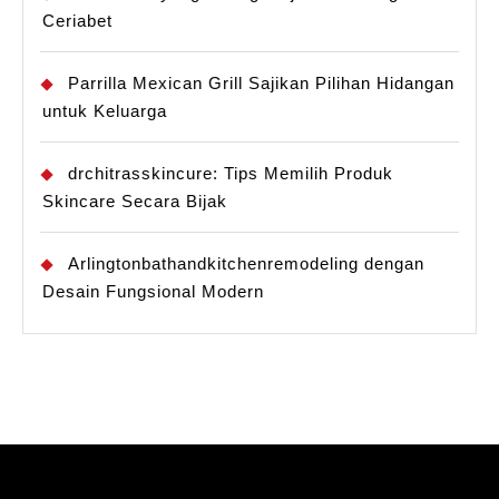
Ceriabet
Parrilla Mexican Grill Sajikan Pilihan Hidangan
untuk Keluarga
drchitrasskincure: Tips Memilih Produk
Skincare Secara Bijak
Arlingtonbathandkitchenremodeling dengan
Desain Fungsional Modern