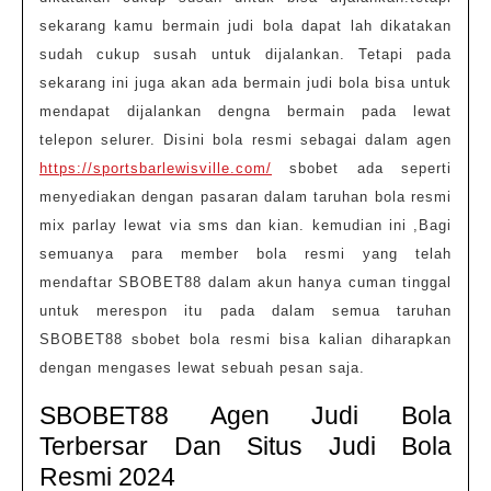
sekarang kamu bermain judi bola dapat lah dikatakan
sudah cukup susah untuk dijalankan. Tetapi pada
sekarang ini juga akan ada bermain judi bola bisa untuk
mendapat dijalankan dengna bermain pada lewat
telepon selurer. Disini bola resmi sebagai dalam agen
https://sportsbarlewisville.com/
sbobet ada seperti
menyediakan dengan pasaran dalam taruhan bola resmi
mix parlay lewat via sms dan kian. kemudian ini ,Bagi
semuanya para member bola resmi yang telah
mendaftar SBOBET88 dalam akun hanya cuman tinggal
untuk merespon itu pada dalam semua taruhan
SBOBET88 sbobet bola resmi bisa kalian diharapkan
dengan mengases lewat sebuah pesan saja.
SBOBET88 Agen Judi Bola
Terbersar Dan Situs Judi Bola
Resmi 2024