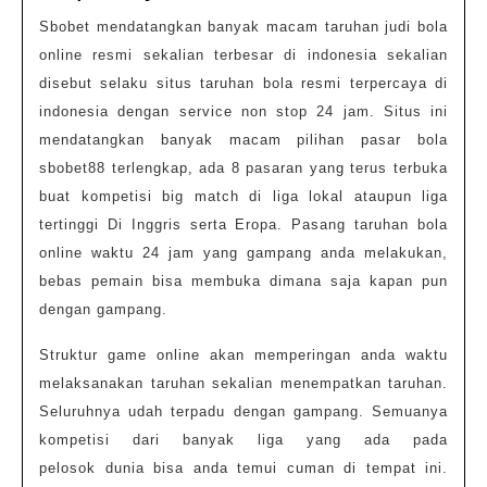
Sbobet mendatangkan banyak macam taruhan judi bola
online resmi sekalian terbesar di indonesia sekalian
disebut selaku situs taruhan bola resmi terpercaya di
indonesia dengan service non stop 24 jam. Situs ini
mendatangkan banyak macam pilihan pasar bola
sbobet88 terlengkap, ada 8 pasaran yang terus terbuka
buat kompetisi big match di liga lokal ataupun liga
tertinggi Di Inggris serta Eropa. Pasang taruhan bola
online waktu 24 jam yang gampang anda melakukan,
bebas pemain bisa membuka dimana saja kapan pun
dengan gampang.
Struktur game online akan memperingan anda waktu
melaksanakan taruhan sekalian menempatkan taruhan.
Seluruhnya udah terpadu dengan gampang. Semuanya
kompetisi dari banyak liga yang ada pada
pelosok dunia bisa anda temui cuman di tempat ini.