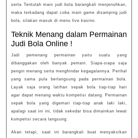
serta Tentulah main judi bola barangkali menjenuhkan,
maka terkadang dapat coba main game disamping judi
bola, silakan masuk di menu live kasino.
Teknik Menang dalam Permainan
Judi Bola Online !
Jadi pemenang permainan yaitu suatu yang
dibanggakan oleh banyak pemain. Siapa-siapa saja
pengin menang serta menghindar kegagalannya. Perihal
yang sama pula berlangsung pada permainan bola.
Layak saja orang latihan sepak bola tiap-tiap hari
agar dapat menang waktu kompetisi datang. Permainan
sepak bola yang digemari tiap-tiap anak laki laki,
apalagi saat ini ini, tidak sekedar bisa dimainkan lewat
kompetisi secara langsung.
Akan tetapi, saat ini barangkali buat menyaksikan