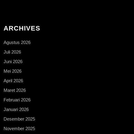
ARCHIVES
Agustus 2026
Juli 2026
Juni 2026
Mei 2026
April 2026
Maret 2026
Februari 2026
Januari 2026
Desember 2025
November 2025