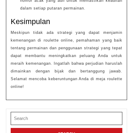
nomor acak yang adil untuk memastikan keadilan
dalam setiap putaran permainan.
Kesimpulan
Meskipun tidak ada strategi yang dapat menjamin
kemenangan di roulette online, pemahaman yang baik
tentang permainan dan penggunaan strategi yang tepat
dapat membantu meningkatkan peluang Anda untuk
meraih kemenangan. Ingatlah bahwa perjudian haruslah
dimainkan dengan bijak dan bertanggung jawab.
Selamat mencoba keberuntungan Anda di meja roulette
online!
Search
for: