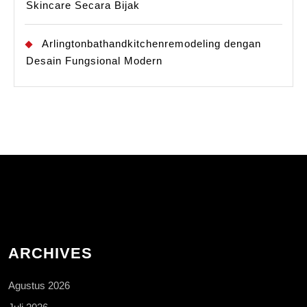
Skincare Secara Bijak
Arlingtonbathandkitchenremodeling dengan
Desain Fungsional Modern
ARCHIVES
Agustus 2026