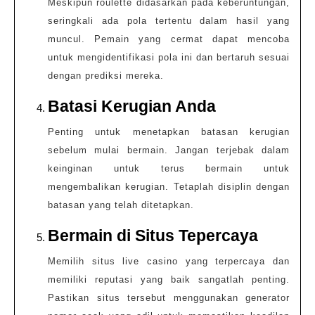
Meskipun roulette didasarkan pada keberuntungan,
seringkali ada pola tertentu dalam hasil yang
muncul. Pemain yang cermat dapat mencoba
untuk mengidentifikasi pola ini dan bertaruh sesuai
dengan prediksi mereka.
Batasi Kerugian Anda
Penting untuk menetapkan batasan kerugian
sebelum mulai bermain. Jangan terjebak dalam
keinginan untuk terus bermain untuk
mengembalikan kerugian. Tetaplah disiplin dengan
batasan yang telah ditetapkan.
Bermain di Situs Tepercaya
Memilih situs live casino yang terpercaya dan
memiliki reputasi yang baik sangatlah penting.
Pastikan situs tersebut menggunakan generator