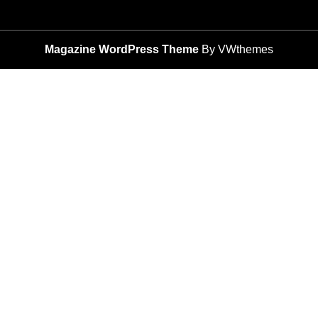
Magazine WordPress Theme
By VWthemes
Scroll
Up