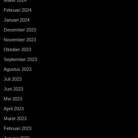
Maret 2024
Februari 2024
Januari 2024
Desember 2023
November 2023
Oktober 2023
September 2023
Agustus 2023
Juli 2023
Juni 2023
Mei 2023
April 2023
Maret 2023
Februari 2023