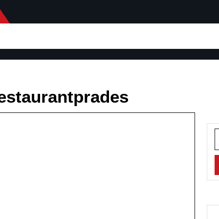
restaurantprades
S
f