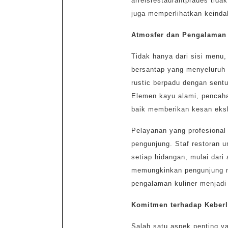
arrelsrestaurantprades tida
juga memperlihatkan keindah
Atmosfer dan Pengalaman
Tidak hanya dari sisi menu
bersantap yang menyeluruh m
rustic berpadu dengan sent
Elemen kayu alami, pencahay
baik memberikan kesan eksk
Pelayanan yang profesional
pengunjung. Staf restoran
setiap hidangan, mulai dari 
memungkinkan pengunjung me
pengalaman kuliner menjadi
Komitmen terhadap Keberl
Salah satu aspek penting y