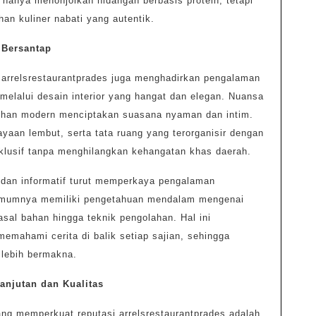
k hanya menonjolkan hidangan berbasis protein, tetapi
an kuliner nabati yang autentik.
 Bersantap
, arrelsrestaurantprades juga menghadirkan pengalaman
elalui desain interior yang hangat dan elegan. Nuansa
uhan modern menciptakan suasana nyaman dan intim.
aan lembut, serta tata ruang yang terorganisir dengan
lusif tanpa menghilangkan kehangatan khas daerah.
 dan informatif turut memperkaya pengalaman
 umumnya memiliki pengetahuan mendalam mengenai
asal bahan hingga teknik pengolahan. Hal ini
mahami cerita di balik setiap sajian, sehingga
 lebih bermakna.
anjutan dan Kualitas
ang memperkuat reputasi arrelsrestaurantprades adalah