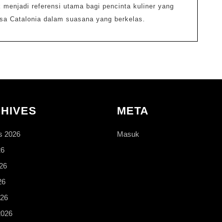
k menjadi referensi utama bagi pencinta kuliner yang
asa Catalonia dalam suasana yang berkelas.
HIVES
META
s 2026
Masuk
26
26
26
026
2026