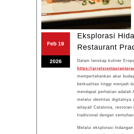
Eksplorasi Hida
Februari
Februari
Feb
19
Restaurant Pra
19,
19,
2026
2026
Februari
2026
Dalam lanskap kuliner Eropa
19,
https://arrelsrestaurantpr
mempertahankan akar buday
2026
berkualitas tinggi menjadi d
mendapat perhatian adalah A
melalui identitas digitalnya
wilayah Catalonia, restoran 
tradisional dengan sentuha
Melalui eksplorasi hidangan 