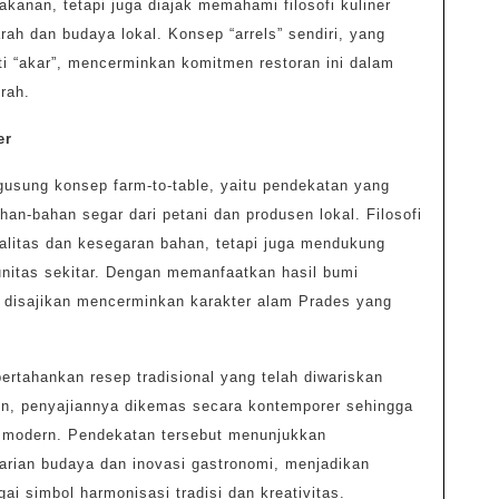
kanan, tetapi juga diajak memahami filosofi kuliner
rah dan budaya lokal. Konsep “arrels” sendiri, yang
ti “akar”, mencerminkan komitmen restoran ini dalam
rah.
er
gusung konsep farm-to-table, yaitu pendekatan yang
n-bahan segar dari petani dan produsen lokal. Filosofi
alitas dan kesegaran bahan, tetapi juga mendukung
nitas sekitar. Dengan memanfaatkan hasil bumi
disajikan mencerminkan karakter alam Prades yang
rtahankan resep tradisional yang telah diwariskan
n, penyajiannya dikemas secara kontemporer sehingga
a modern. Pendekatan tersebut menunjukkan
arian budaya dan inovasi gastronomi, menjadikan
ai simbol harmonisasi tradisi dan kreativitas.