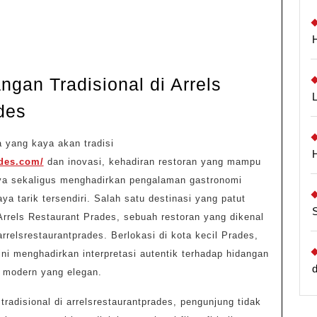
ngan Tradisional di Arrels
Eksplorasi
des
Hidangan
 yang kaya akan tradisi
Tradisional
ades.com/
dan inovasi, kehadiran restoran yang mampu
di
a sekaligus menghadirkan pengalaman gastronomi
Arrels
aya tarik tersendiri. Salah satu destinasi yang patut
Restaurant
rrels Restaurant Prades, sebuah restoran yang dikenal
Prades
 arrelsrestaurantprades. Berlokasi di kota kecil Prades,
ini menghadirkan interpretasi autentik terhadap hidangan
n modern yang elegan.
tradisional di arrelsrestaurantprades, pengunjung tidak