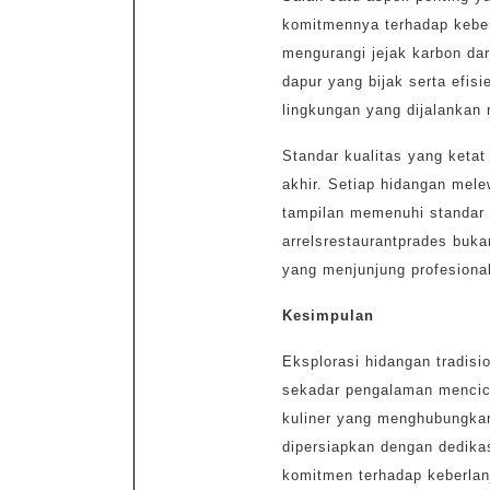
komitmennya terhadap keber
mengurangi jejak karbon dari
dapur yang bijak serta efisi
lingkungan yang dijalankan r
Standar kualitas yang ketat
akhir. Setiap hidangan mele
tampilan memenuhi standar 
arrelsrestaurantprades buka
yang menjunjung profesiona
Kesimpulan
Eksplorasi hidangan tradisi
sekadar pengalaman mencici
kuliner yang menghubungkan
dipersiapkan dengan dedikasi
komitmen terhadap keberlanj