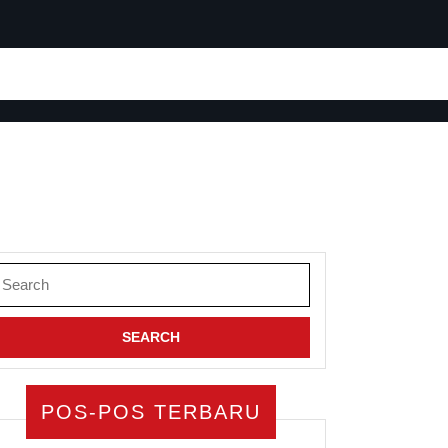
earch
or:
POS-POS TERBARU