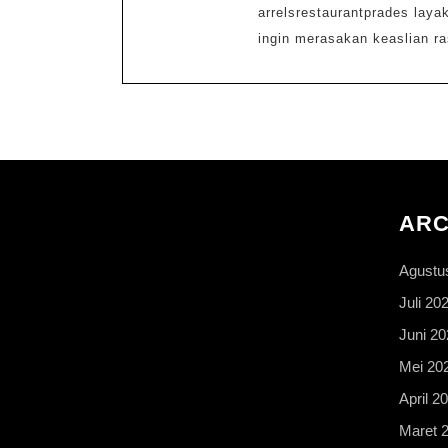
arrelsrestaurantprades laya
ingin merasakan keaslian r
ARC
Agustu
Juli 20
Juni 20
Mei 20
April 2
Maret 