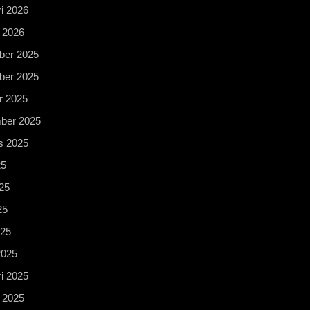
i 2026
 2026
er 2025
er 2025
r 2025
ber 2025
s 2025
25
25
25
025
2025
i 2025
 2025