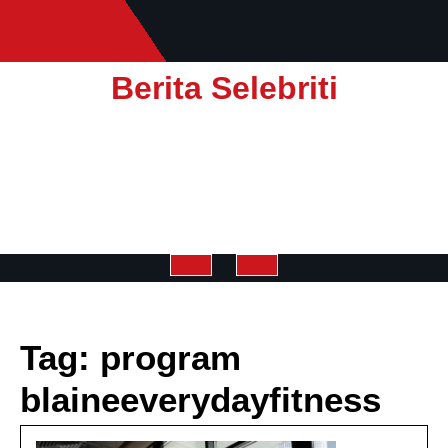
Skip
to
content
Berita Selebriti
Open
Button
Tag:
program
blaineeverydayfitness