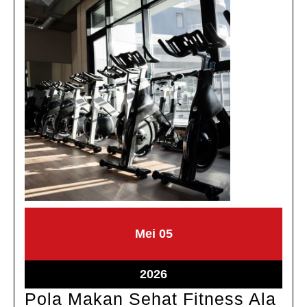
Mei
Mei
Mei
05
5,
5,
2026
2026
Mei
2026
5,
Pola Makan Sehat Fitness Ala