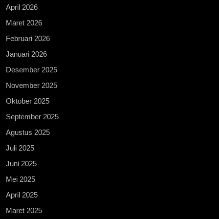
April 2026
Maret 2026
Februari 2026
Januari 2026
Desember 2025
November 2025
Oktober 2025
September 2025
Agustus 2025
Juli 2025
Juni 2025
Mei 2025
April 2025
Maret 2025