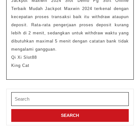
Jackpot Maxwin 2024 Slot Demo Pg Soft Online
Terbaik Mudah Jackpot Maxwin 2024 terkenal dengan
kecepatan proses transaksi baik itu withdraw ataupun
deposit. Rata-rata pengerjaan proses deposit kurang
lebih di 2 menit, sedangkan untuk withdraw waktu yang
dibutuhkan maximal 5 menit dengan catatan bank tidak
mengalami gangguan.
Qi Xi Slot88
King Cat
Search
for: