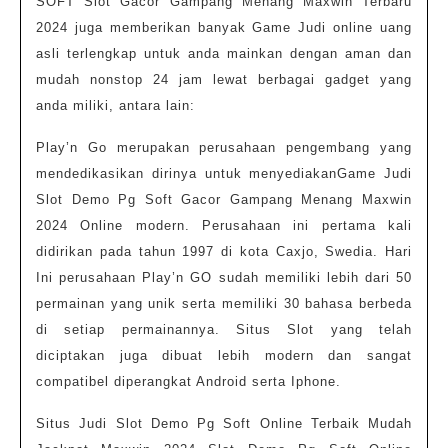
SOFT Slot Gacor Gampang Menang Maxwin Terbaru
2024 juga memberikan banyak Game Judi online uang
asli terlengkap untuk anda mainkan dengan aman dan
mudah nonstop 24 jam lewat berbagai gadget yang
anda miliki, antara lain:
Play’n Go merupakan perusahaan pengembang yang
mendedikasikan dirinya untuk menyediakanGame Judi
Slot Demo Pg Soft Gacor Gampang Menang Maxwin
2024 Online modern. Perusahaan ini pertama kali
didirikan pada tahun 1997 di kota Caxjo, Swedia. Hari
Ini perusahaan Play’n GO sudah memiliki lebih dari 50
permainan yang unik serta memiliki 30 bahasa berbeda
di setiap permainannya. Situs Slot yang telah
diciptakan juga dibuat lebih modern dan sangat
compatibel diperangkat Android serta Iphone.
Situs Judi Slot Demo Pg Soft Online Terbaik Mudah