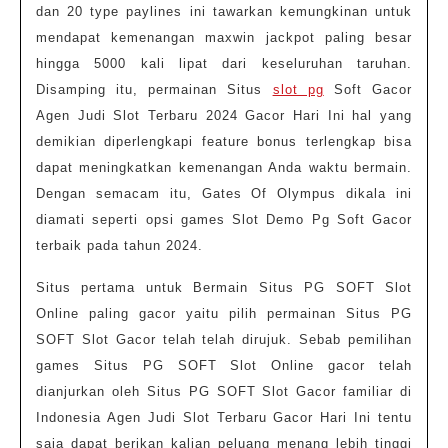
dan 20 type paylines ini tawarkan kemungkinan untuk
mendapat kemenangan maxwin jackpot paling besar
hingga 5000 kali lipat dari keseluruhan taruhan.
Disamping itu, permainan Situs
slot pg
Soft Gacor
Agen Judi Slot Terbaru 2024 Gacor Hari Ini hal yang
demikian diperlengkapi feature bonus terlengkap bisa
dapat meningkatkan kemenangan Anda waktu bermain.
Dengan semacam itu, Gates Of Olympus dikala ini
diamati seperti opsi games Slot Demo Pg Soft Gacor
terbaik pada tahun 2024.
Situs pertama untuk Bermain Situs PG SOFT Slot
Online paling gacor yaitu pilih permainan Situs PG
SOFT Slot Gacor telah telah dirujuk. Sebab pemilihan
games Situs PG SOFT Slot Online gacor telah
dianjurkan oleh Situs PG SOFT Slot Gacor familiar di
Indonesia Agen Judi Slot Terbaru Gacor Hari Ini tentu
saja dapat berikan kalian peluang menang lebih tinggi