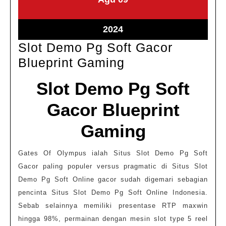
9,
9,
2024
2024
Agustus
2024
9,
Slot Demo Pg Soft Gacor
2024
Slot
Blueprint Gaming
Demo
Slot Demo Pg Soft
Pg
Gacor Blueprint
Soft
Gacor
Gaming
Blueprint
Gaming
Gates Of Olympus ialah Situs Slot Demo Pg Soft
Gacor paling populer versus pragmatic di Situs Slot
Demo Pg Soft Online gacor sudah digemari sebagian
pencinta Situs Slot Demo Pg Soft Online Indonesia.
Sebab selainnya memiliki presentase RTP maxwin
hingga 98%, permainan dengan mesin slot type 5 reel