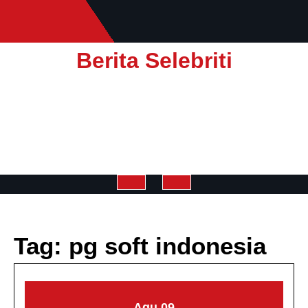
Skip
to
content
Berita Selebriti
Open
Button
Tag:
pg soft indonesia
Agustus
Agustus
Agu
09