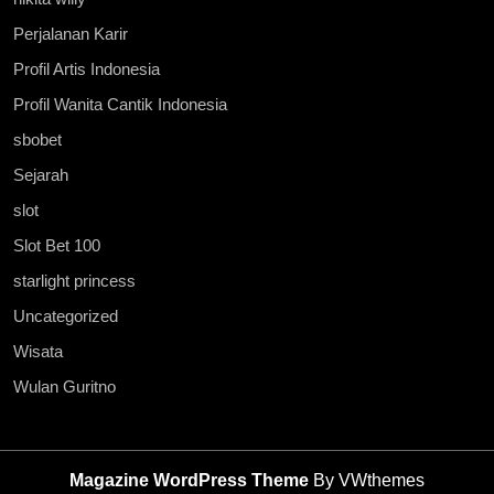
Perjalanan Karir
Profil Artis Indonesia
Profil Wanita Cantik Indonesia
sbobet
Sejarah
slot
Slot Bet 100
starlight princess
Uncategorized
Wisata
Wulan Guritno
Magazine WordPress Theme
By VWthemes