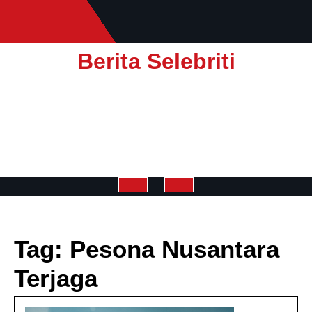
Skip
to
content
Berita Selebriti
Open
Button
Tag:
Pesona Nusantara
Terjaga