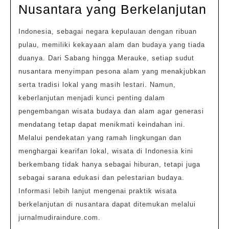
2025
Wis
Nusantara yang Berkelanjutan
Bu
Indonesia, sebagai negara kepulauan dengan ribuan
dan
pulau, memiliki kekayaan alam dan budaya yang tiada
Al
duanya. Dari Sabang hingga Merauke, setiap sudut
Nus
nusantara menyimpan pesona alam yang menakjubkan
yan
serta tradisi lokal yang masih lestari. Namun,
Ber
keberlanjutan menjadi kunci penting dalam
pengembangan wisata budaya dan alam agar generasi
mendatang tetap dapat menikmati keindahan ini.
Melalui pendekatan yang ramah lingkungan dan
menghargai kearifan lokal, wisata di Indonesia kini
berkembang tidak hanya sebagai hiburan, tetapi juga
sebagai sarana edukasi dan pelestarian budaya.
Informasi lebih lanjut mengenai praktik wisata
berkelanjutan di nusantara dapat ditemukan melalui
jurnalmudiraindure.com.