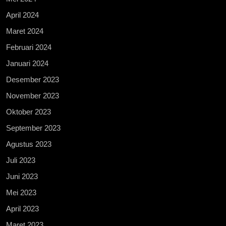
April 2024
Maret 2024
Februari 2024
Januari 2024
Desember 2023
November 2023
Oktober 2023
September 2023
Agustus 2023
Juli 2023
Juni 2023
Mei 2023
April 2023
Maret 2023