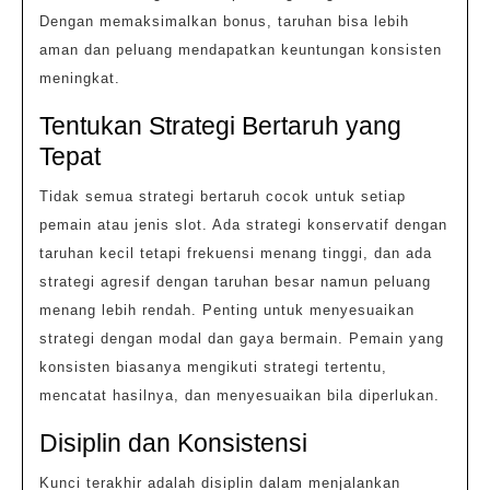
Dengan memaksimalkan bonus, taruhan bisa lebih
aman dan peluang mendapatkan keuntungan konsisten
meningkat.
Tentukan Strategi Bertaruh yang
Tepat
Tidak semua strategi bertaruh cocok untuk setiap
pemain atau jenis slot. Ada strategi konservatif dengan
taruhan kecil tetapi frekuensi menang tinggi, dan ada
strategi agresif dengan taruhan besar namun peluang
menang lebih rendah. Penting untuk menyesuaikan
strategi dengan modal dan gaya bermain. Pemain yang
konsisten biasanya mengikuti strategi tertentu,
mencatat hasilnya, dan menyesuaikan bila diperlukan.
Disiplin dan Konsistensi
Kunci terakhir adalah disiplin dalam menjalankan