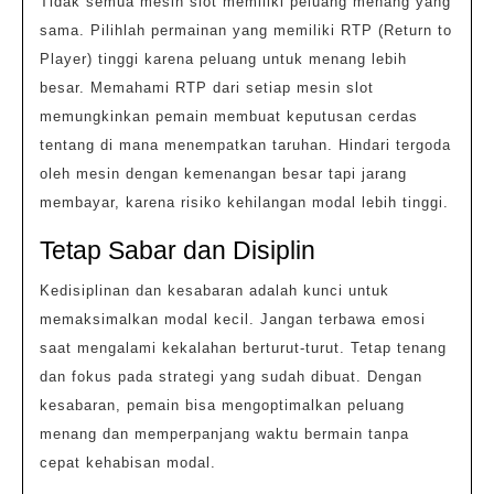
Tidak semua mesin slot memiliki peluang menang yang
sama. Pilihlah permainan yang memiliki RTP (Return to
Player) tinggi karena peluang untuk menang lebih
besar. Memahami RTP dari setiap mesin slot
memungkinkan pemain membuat keputusan cerdas
tentang di mana menempatkan taruhan. Hindari tergoda
oleh mesin dengan kemenangan besar tapi jarang
membayar, karena risiko kehilangan modal lebih tinggi.
Tetap Sabar dan Disiplin
Kedisiplinan dan kesabaran adalah kunci untuk
memaksimalkan modal kecil. Jangan terbawa emosi
saat mengalami kekalahan berturut-turut. Tetap tenang
dan fokus pada strategi yang sudah dibuat. Dengan
kesabaran, pemain bisa mengoptimalkan peluang
menang dan memperpanjang waktu bermain tanpa
cepat kehabisan modal.