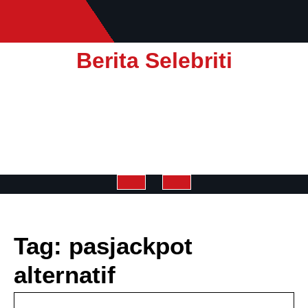
Skip
to
content
Berita Selebriti
Open
Button
Tag:
pasjackpot
alternatif