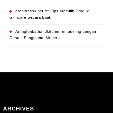
drchitrasskincure: Tips Memilih Produk
Skincare Secara Bijak
Arlingtonbathandkitchenremodeling dengan
Desain Fungsional Modern
ARCHIVES