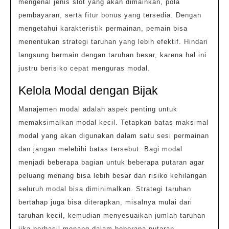
mengenal jenis slot yang akan dimainkan, pola
pembayaran, serta fitur bonus yang tersedia. Dengan
mengetahui karakteristik permainan, pemain bisa
menentukan strategi taruhan yang lebih efektif. Hindari
langsung bermain dengan taruhan besar, karena hal ini
justru berisiko cepat menguras modal.
Kelola Modal dengan Bijak
Manajemen modal adalah aspek penting untuk
memaksimalkan modal kecil. Tetapkan batas maksimal
modal yang akan digunakan dalam satu sesi permainan
dan jangan melebihi batas tersebut. Bagi modal
menjadi beberapa bagian untuk beberapa putaran agar
peluang menang bisa lebih besar dan risiko kehilangan
seluruh modal bisa diminimalkan. Strategi taruhan
bertahap juga bisa diterapkan, misalnya mulai dari
taruhan kecil, kemudian menyesuaikan jumlah taruhan
jika berhasil menang dalam beberapa putaran.