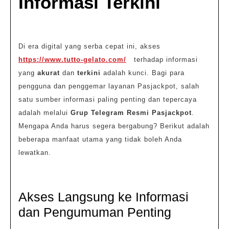
Informasi Terkini
Terkini
Di era digital yang serba cepat ini, akses
https://www.tutto-gelato.com/
terhadap informasi
yang
akurat
dan
terkini
adalah kunci. Bagi para
pengguna dan penggemar layanan Pasjackpot, salah
satu sumber informasi paling penting dan tepercaya
adalah melalui
Grup Telegram Resmi Pasjackpot
.
Mengapa Anda harus segera bergabung? Berikut adalah
beberapa manfaat utama yang tidak boleh Anda
lewatkan.
Akses Langsung ke Informasi
dan Pengumuman Penting