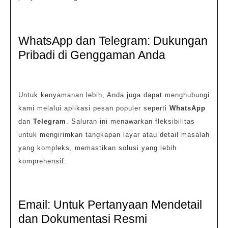
WhatsApp dan Telegram: Dukungan
Pribadi di Genggaman Anda
Untuk kenyamanan lebih, Anda juga dapat menghubungi
kami melalui aplikasi pesan populer seperti
WhatsApp
dan
Telegram
. Saluran ini menawarkan fleksibilitas
untuk mengirimkan tangkapan layar atau detail masalah
yang kompleks, memastikan solusi yang lebih
komprehensif.
Email: Untuk Pertanyaan Mendetail
dan Dokumentasi Resmi