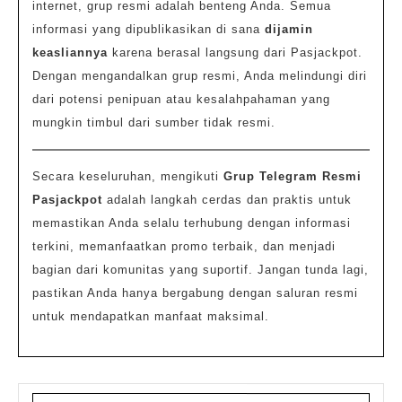
internet, grup resmi adalah benteng Anda. Semua
informasi yang dipublikasikan di sana
dijamin
keasliannya
karena berasal langsung dari Pasjackpot.
Dengan mengandalkan grup resmi, Anda melindungi diri
dari potensi penipuan atau kesalahpahaman yang
mungkin timbul dari sumber tidak resmi.
Secara keseluruhan, mengikuti
Grup Telegram Resmi
Pasjackpot
adalah langkah cerdas dan praktis untuk
memastikan Anda selalu terhubung dengan informasi
terkini, memanfaatkan promo terbaik, dan menjadi
bagian dari komunitas yang suportif. Jangan tunda lagi,
pastikan Anda hanya bergabung dengan saluran resmi
untuk mendapatkan manfaat maksimal.
Search