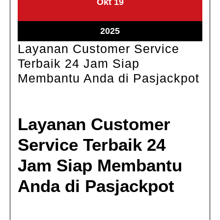
Oktober
Oktober
Okt
19
19,
19,
2025
2025
Oktober
2025
19,
Layanan Customer Service
2025
Terbaik 24 Jam Siap
La
Membantu Anda di Pasjackpot
Cu
Ser
Layanan Customer
Ter
24
Service Terbaik 24
Ja
Jam Siap Membantu
Sia
Me
Anda di Pasjackpot
An
di