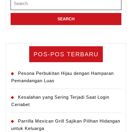
for:
POS-POS TERBARU
Pesona Perbukitan Hijau dengan Hamparan
Pemandangan Luas
Kesalahan yang Sering Terjadi Saat Login
Ceriabet
Parrilla Mexican Grill Sajikan Pilihan Hidangan
untuk Keluarga