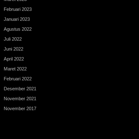
Februari 2023
Januari 2023
Agustus 2022
Juli 2022
Juni 2022
April 2022
Maret 2022
Februari 2022
Desember 2021
November 2021
November 2017