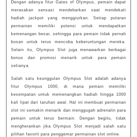
Dengan adanya fitur Gates of Olympus, pemain dapat
merasakan sensasi mendebarkan saat mendekati
hadiah jackpot yang menggiurkan. Setiap putaran
permainan memiliki potensi untuk mendapatkan
kemenangan besar, sehingga para pemain tidak pernah
bosan untuk terus mencoba keberuntungan mereka.
Selain itu, Olympus Slot juga menawarkan berbagai
bonus dan promosi menarik untuk para pemain
setianya.
Salah satu keunggulan Olympus Slot adalah adanya
fitur Olympus 1000, di mana pemain memiliki
kesempatan untuk memenangkan hadiah hingga 1000
kali lipat dari taruhan awal. Hal ini membuat permainan
slot ini semakin menarik dan menggugah adrenalin para
pemain untuk terus bermain. Dengan begitu, tidak
mengherankan jika Olympus Slot menjadi salah satu
pilihan favorit para penggemar permainan slot online.