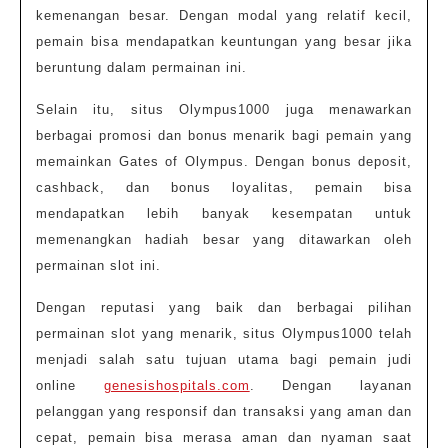
kemenangan besar. Dengan modal yang relatif kecil,
pemain bisa mendapatkan keuntungan yang besar jika
beruntung dalam permainan ini.
Selain itu, situs Olympus1000 juga menawarkan
berbagai promosi dan bonus menarik bagi pemain yang
memainkan Gates of Olympus. Dengan bonus deposit,
cashback, dan bonus loyalitas, pemain bisa
mendapatkan lebih banyak kesempatan untuk
memenangkan hadiah besar yang ditawarkan oleh
permainan slot ini.
Dengan reputasi yang baik dan berbagai pilihan
permainan slot yang menarik, situs Olympus1000 telah
menjadi salah satu tujuan utama bagi pemain judi
online
genesishospitals.com
. Dengan layanan
pelanggan yang responsif dan transaksi yang aman dan
cepat, pemain bisa merasa aman dan nyaman saat