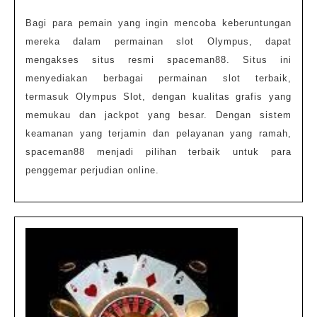
Bagi para pemain yang ingin mencoba keberuntungan
mereka dalam permainan slot Olympus, dapat
mengakses situs resmi spaceman88. Situs ini
menyediakan berbagai permainan slot terbaik,
termasuk Olympus Slot, dengan kualitas grafis yang
memukau dan jackpot yang besar. Dengan sistem
keamanan yang terjamin dan pelayanan yang ramah,
spaceman88 menjadi pilihan terbaik untuk para
penggemar perjudian online.