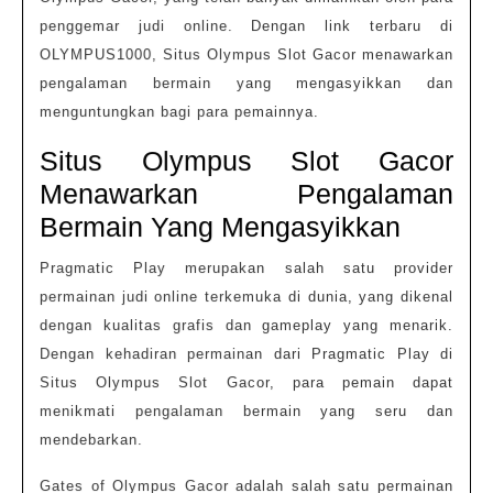
di
penggemar judi online. Dengan link terbaru di
OLYMPUS1000, Situs Olympus Slot Gacor menawarkan
Pragmatic
pengalaman bermain yang mengasyikkan dan
Play
menguntungkan bagi para pemainnya.
Situs Olympus Slot Gacor
Menawarkan Pengalaman
Bermain Yang Mengasyikkan
Pragmatic Play merupakan salah satu provider
permainan judi online terkemuka di dunia, yang dikenal
dengan kualitas grafis dan gameplay yang menarik.
Dengan kehadiran permainan dari Pragmatic Play di
Situs Olympus Slot Gacor, para pemain dapat
menikmati pengalaman bermain yang seru dan
mendebarkan.
Gates of Olympus Gacor adalah salah satu permainan