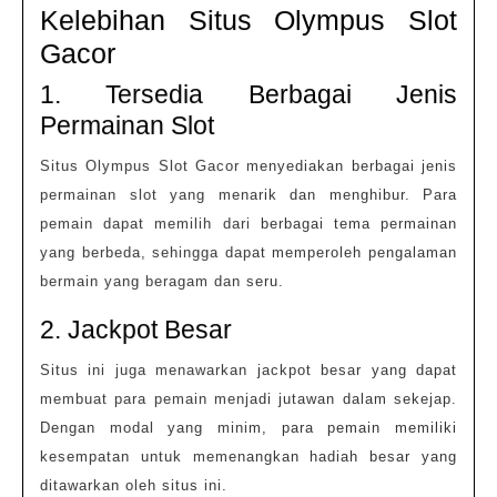
Kelebihan Situs Olympus Slot
Gacor
1. Tersedia Berbagai Jenis
Permainan Slot
Situs Olympus Slot Gacor menyediakan berbagai jenis
permainan slot yang menarik dan menghibur. Para
pemain dapat memilih dari berbagai tema permainan
yang berbeda, sehingga dapat memperoleh pengalaman
bermain yang beragam dan seru.
2. Jackpot Besar
Situs ini juga menawarkan jackpot besar yang dapat
membuat para pemain menjadi jutawan dalam sekejap.
Dengan modal yang minim, para pemain memiliki
kesempatan untuk memenangkan hadiah besar yang
ditawarkan oleh situs ini.