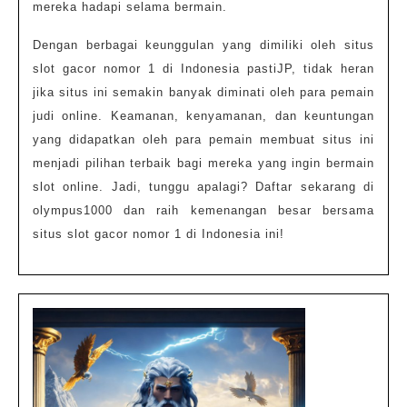
mereka hadapi selama bermain.
Dengan berbagai keunggulan yang dimiliki oleh situs
slot gacor nomor 1 di Indonesia pastiJP, tidak heran
jika situs ini semakin banyak diminati oleh para pemain
judi online. Keamanan, kenyamanan, dan keuntungan
yang didapatkan oleh para pemain membuat situs ini
menjadi pilihan terbaik bagi mereka yang ingin bermain
slot online. Jadi, tunggu apalagi? Daftar sekarang di
olympus1000 dan raih kemenangan besar bersama
situs slot gacor nomor 1 di Indonesia ini!