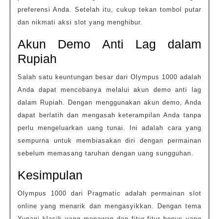
preferensi Anda. Setelah itu, cukup tekan tombol putar
dan nikmati aksi slot yang menghibur.
Akun Demo Anti Lag dalam
Rupiah
Salah satu keuntungan besar dari Olympus 1000 adalah
Anda dapat mencobanya melalui akun demo anti lag
dalam Rupiah. Dengan menggunakan akun demo, Anda
dapat berlatih dan mengasah keterampilan Anda tanpa
perlu mengeluarkan uang tunai. Ini adalah cara yang
sempurna untuk membiasakan diri dengan permainan
sebelum memasang taruhan dengan uang sungguhan.
Kesimpulan
Olympus 1000 dari Pragmatic adalah permainan slot
online yang menarik dan mengasyikkan. Dengan tema
Yunani klasik yang menawan dan fitur-fitur bonus yang