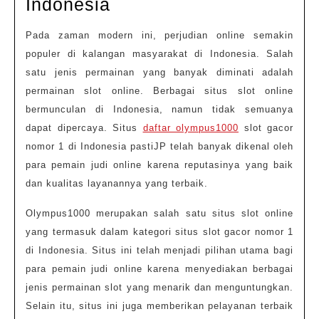
Mencari
Indonesia
Keberuntungan
Pada zaman modern ini, perjudian online semakin
di
populer di kalangan masyarakat di Indonesia. Salah
Situs
satu jenis permainan yang banyak diminati adalah
Slot
permainan slot online. Berbagai situs slot online
Nomor
bermunculan di Indonesia, namun tidak semuanya
1
dapat dipercaya. Situs
daftar olympus1000
slot gacor
nomor 1 di Indonesia pastiJP telah banyak dikenal oleh
di
para pemain judi online karena reputasinya yang baik
Indonesia
dan kualitas layanannya yang terbaik.
Olympus1000 merupakan salah satu situs slot online
yang termasuk dalam kategori situs slot gacor nomor 1
di Indonesia. Situs ini telah menjadi pilihan utama bagi
para pemain judi online karena menyediakan berbagai
jenis permainan slot yang menarik dan menguntungkan.
Selain itu, situs ini juga memberikan pelayanan terbaik