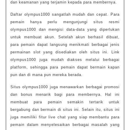
dan keamanan yang terjamin kepada para membernya.
Daftar olympus1000 sangatlah mudah dan cepat. Para
pemain hanya perlu mengunjungi situs resmi
olympus1000 dan mengisi data-data yang diperlukan
untuk membuat akun. Setelah akun berhasil dibuat,
para pemain dapat langsung menikmati berbagai jenis
permainan slot yang disediakan oleh situs ini. Link
olympus1000 juga mudah diakses melalui berbagai
platform, sehingga para pemain dapat bermain kapan
pun dan di mana pun mereka berada.
Situs olympus1000 juga menawarkan berbagai promosi
dan bonus menarik bagi para membernya. Hal ini
membuat para pemain semakin tertarik untuk
bergabung dan bermain di situs ini. Selain itu, situs ini
juga memiliki fitur live chat yang siap membantu para
pemain dalam menyelesaikan berbagai masalah yang