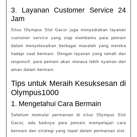
3. Layanan Customer Service 24
Jam
Situs Olympus Slot Gacor juga menyediakan layanan
customer service yang siap membantu para pemain
dalam menyelesaikan berbagai masalah yang mereka
hadapi saat bermain. Dengan layanan yang ramah dan
responsif, para pemain akan merasa lebih nyaman dan
aman dalam bermain.
Tips untuk Meraih Kesuksesan di
Olympus1000
1. Mengetahui Cara Bermain
Sebelum memulai permainan di situs Olympus Slot
Gacor, ada baiknya para pemain mempelajari cara
bermain dan strategi yang tepat dalam permainan slot.