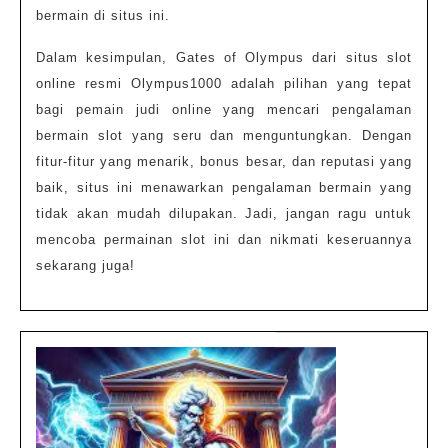
bermain di situs ini.
Dalam kesimpulan, Gates of Olympus dari situs slot
online resmi Olympus1000 adalah pilihan yang tepat
bagi pemain judi online yang mencari pengalaman
bermain slot yang seru dan menguntungkan. Dengan
fitur-fitur yang menarik, bonus besar, dan reputasi yang
baik, situs ini menawarkan pengalaman bermain yang
tidak akan mudah dilupakan. Jadi, jangan ragu untuk
mencoba permainan slot ini dan nikmati keseruannya
sekarang juga!