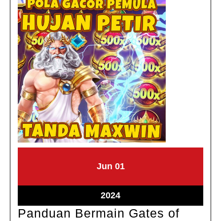
Juni
Juni
Jun
01
1,
1,
2024
2024
Juni
2024
1,
Panduan Bermain Gates of