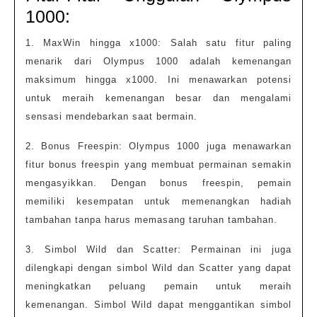
1000:
1. MaxWin hingga x1000: Salah satu fitur paling
menarik dari Olympus 1000 adalah kemenangan
maksimum hingga x1000. Ini menawarkan potensi
untuk meraih kemenangan besar dan mengalami
sensasi mendebarkan saat bermain.
2. Bonus Freespin: Olympus 1000 juga menawarkan
fitur bonus freespin yang membuat permainan semakin
mengasyikkan. Dengan bonus freespin, pemain
memiliki kesempatan untuk memenangkan hadiah
tambahan tanpa harus memasang taruhan tambahan.
3. Simbol Wild dan Scatter: Permainan ini juga
dilengkapi dengan simbol Wild dan Scatter yang dapat
meningkatkan peluang pemain untuk meraih
kemenangan. Simbol Wild dapat menggantikan simbol