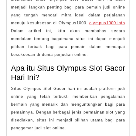
Anda
menjadi langkah penting bagi para pemain judi online
dalam
yang tengah mencari mitra ideal dalam perjalanan
Meraih
menuju kesuksesan di Olympus1000.
olympus1000.info
Kemenangan
Dalam artikel ini, kita akan membahas secara
di
mendalam tentang bagaimana situs ini dapat menjadi
pilihan terbaik bagi para pemain dalam mencapai
Olympus1000
kesuksesan di dunia perjudian online.
Apa itu Situs Olympus Slot Gacor
Hari Ini?
Situs Olympus Slot Gacor hari ini adalah platform judi
online yang telah terbukti memberikan pengalaman
bermain yang menarik dan menguntungkan bagi para
pemainnya. Dengan berbagai jenis permainan slot yang
disediakan, situs ini menjadi pilihan utama bagi para
penggemar judi slot online.