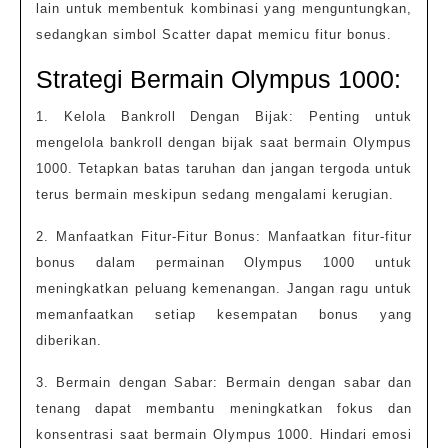
lain untuk membentuk kombinasi yang menguntungkan,
sedangkan simbol Scatter dapat memicu fitur bonus.
Strategi Bermain Olympus 1000:
1. Kelola Bankroll Dengan Bijak: Penting untuk
mengelola bankroll dengan bijak saat bermain Olympus
1000. Tetapkan batas taruhan dan jangan tergoda untuk
terus bermain meskipun sedang mengalami kerugian.
2. Manfaatkan Fitur-Fitur Bonus: Manfaatkan fitur-fitur
bonus dalam permainan Olympus 1000 untuk
meningkatkan peluang kemenangan. Jangan ragu untuk
memanfaatkan setiap kesempatan bonus yang
diberikan.
3. Bermain dengan Sabar: Bermain dengan sabar dan
tenang dapat membantu meningkatkan fokus dan
konsentrasi saat bermain Olympus 1000. Hindari emosi