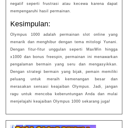
negatif seperti frustrasi atau kecewa karena dapat
mempengaruhi hasil permainan.
Kesimpulan:
Olympus 1000 adalah permainan slot online yang
menarik dan menghibur dengan tema mitologi Yunani.
Dengan fitur-fitur unggulan seperti MaxWin hingga
x1000 dan bonus freespin, permainan ini menawarkan
pengalaman bermain yang seru dan mengasyikkan.
Dengan strategi bermain yang bijak, pemain memiliki
peluang untuk meraih kemenangan besar dan
merasakan sensasi keajaiban Olympus. Jadi, jangan
ragu untuk mencoba keberuntungan Anda dan mulai
menjelajahi keajaiban Olympus 1000 sekarang juga!