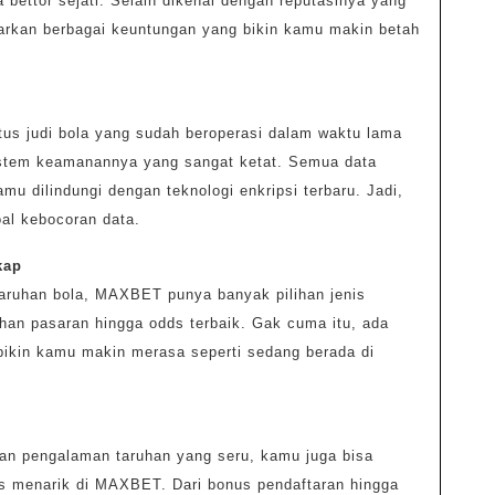
a bettor sejati. Selain dikenal dengan reputasinya yang
rkan berbagai keuntungan yang bikin kamu makin betah
s judi bola yang sudah beroperasi dalam waktu lama
istem keamanannya yang sangat ketat. Semua data
amu dilindungi dengan teknologi enkripsi terbaru. Jadi,
oal kebocoran data.
kap
aruhan bola, MAXBET punya banyak pilihan jenis
ruhan pasaran hingga odds terbaik. Gak cuma itu, ada
 bikin kamu makin merasa seperti sedang berada di
n pengalaman taruhan yang seru, kamu juga bisa
us menarik di MAXBET. Dari bonus pendaftaran hingga