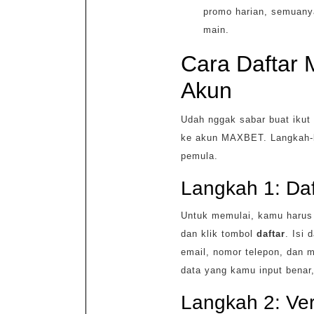
promo harian, semuany
main.
Cara Daftar
Akun
Udah nggak sabar buat ikut
ke akun MAXBET. Langkah-
pemula.
Langkah 1: Da
Untuk memulai, kamu harus
dan klik tombol
daftar
. Isi 
email, nomor telepon, dan 
data yang kamu input benar,
Langkah 2: Ver