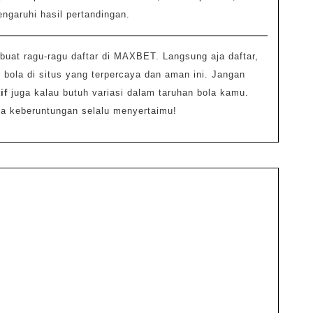
ngaruhi hasil pertandingan.
 buat ragu-ragu daftar di MAXBET. Langsung aja daftar,
i bola di situs yang terpercaya dan aman ini. Jangan
if
juga kalau butuh variasi dalam taruhan bola kamu.
a keberuntungan selalu menyertaimu!