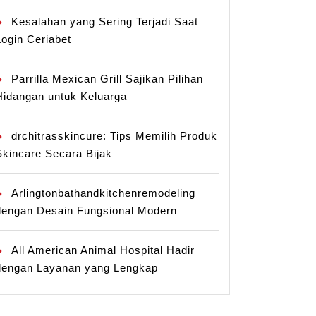
Kesalahan yang Sering Terjadi Saat
Login Ceriabet
Parrilla Mexican Grill Sajikan Pilihan
Hidangan untuk Keluarga
drchitrasskincure: Tips Memilih Produk
Skincare Secara Bijak
Arlingtonbathandkitchenremodeling
dengan Desain Fungsional Modern
All American Animal Hospital Hadir
dengan Layanan yang Lengkap