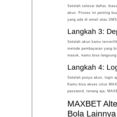
Setelah selesai daftar, bia
akun. Proses ini penting b
yang ada di email atau SMS
Langkah 3: De
Setelah akun kamu terverif
metode pembayaran yang bis
masuk, kamu bisa langsung
Langkah 4: L
Setelah punya akun, login 
Kamu bisa akses situs MAX
password, tenang aja, MAX
MAXBET Altern
Bola Lainnya