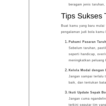
beragam jenis taruhan, 
Tips Sukses T
Buat kamu yang baru mulai 
pengalaman judi bola kamu 
Pahami Pasaran Taru
Sebelum taruhan, past
seperti handicap, over
meningkatkan peluang
Kelola Modal dengan 
Jangan sampai terlalu 
baik, dan tentukan bat
Ikuti Update Sepak Bo
Jangan cuma ngandelin 
terkini seputar tim ya