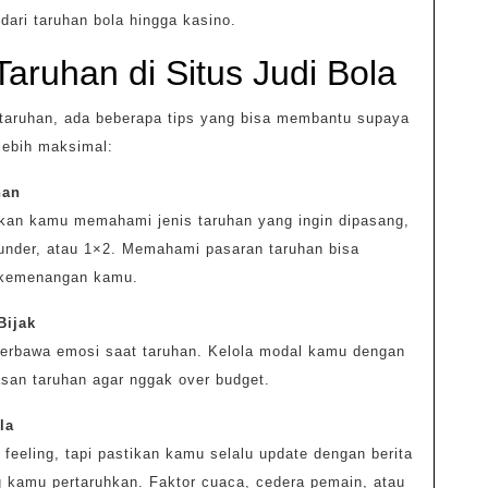
dari taruhan bola hingga kasino.
aruhan di Situs Judi Bola
taruhan, ada beberapa tips yang bisa membantu supaya
lebih maksimal:
han
ikan kamu memahami jenis taruhan yang ingin dipasang,
/under, atau 1×2. Memahami pasaran taruhan bisa
 kemenangan kamu.
Bijak
terbawa emosi saat taruhan. Kelola modal kamu dengan
asan taruhan agar nggak over budget.
la
feeling, tapi pastikan kamu selalu update dengan berita
ng kamu pertaruhkan. Faktor cuaca, cedera pemain, atau