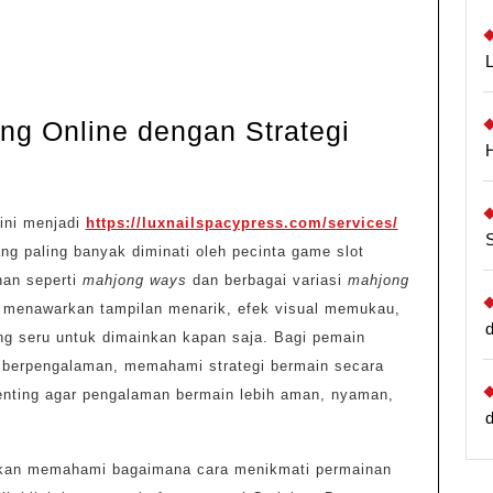
g Online dengan Strategi
Panduan
Mahjong
ini menjadi
https://luxnailspacypress.com/services/
Online
ang paling banyak diminati oleh pecinta game slot
dengan
nan seperti
mahjong ways
dan berbagai variasi
mahjong
Strategi
 menawarkan tampilan menarik, efek visual memukau,
Bertahap
ng seru untuk dimainkan kapan saja. Bagi pemain
Aman
berpengalaman, memahami strategi bermain secara
enting agar pengalaman bermain lebih aman, nyaman,
 akan memahami bagaimana cara menikmati permainan