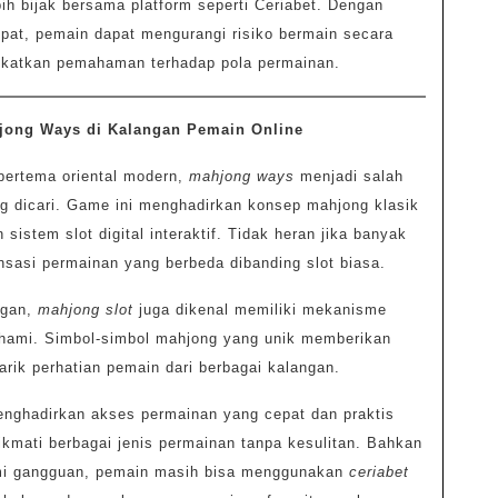
h bijak bersama platform seperti Ceriabet. Dengan
epat, pemain dapat mengurangi risiko bermain secara
gkatkan pemahaman terhadap pola permainan.
jong Ways di Kalangan Pemain Online
ertema oriental modern,
mahjong ways
menjadi salah
ng dicari. Game ini menghadirkan konsep mahjong klasik
istem slot digital interaktif. Tidak heran jika banyak
nsasi permainan yang berbeda dibanding slot biasa.
egan,
mahjong slot
juga dikenal memiliki mekanisme
hami. Simbol-simbol mahjong yang unik memberikan
rik perhatian pemain dari berbagai kalangan.
menghadirkan akses permainan yang cepat dan praktis
kmati berbagai jenis permainan tanpa kesulitan. Bahkan
mi gangguan, pemain masih bisa menggunakan
ceriabet