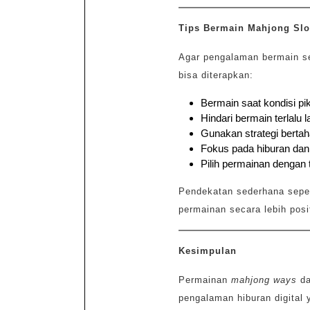
Tips Bermain Mahjong Sl
Agar pengalaman bermain se
bisa diterapkan:
Bermain saat kondisi pik
Hindari bermain terlalu l
Gunakan strategi bertah
Fokus pada hiburan dan
Pilih permainan dengan
Pendekatan sederhana seper
permainan secara lebih posit
Kesimpulan
Permainan
mahjong ways
da
pengalaman hiburan digital