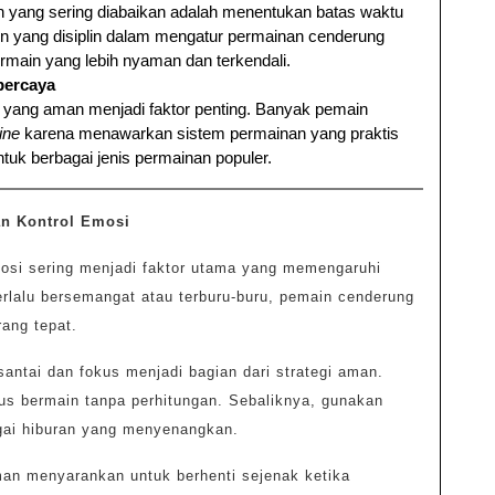
n yang sering diabaikan adalah menentukan batas waktu
n yang disiplin dalam mengatur permainan cenderung
rmain yang lebih nyaman dan terkendali.
percaya
 yang aman menjadi faktor penting. Banyak pemain
ine
karena menawarkan sistem permainan yang praktis
ntuk berbagai jenis permainan populer.
an Kontrol Emosi
osi sering menjadi faktor utama yang memengaruhi
erlalu bersemangat atau terburu-buru, pemain cenderung
ang tepat.
santai dan fokus menjadi bagian dari strategi aman.
rus bermain tanpa perhitungan. Sebaliknya, gunakan
gai hiburan yang menyenangkan.
an menyarankan untuk berhenti sejenak ketika