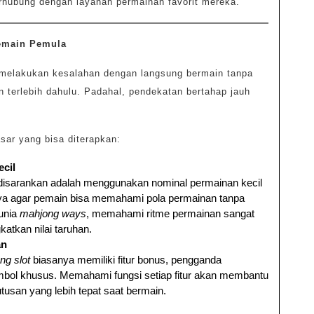
rhubung dengan layanan permainan favorit mereka.
Pemain Pemula
 melakukan kesalahan dengan langsung bermain tanpa
terlebih dahulu. Padahal, pendekatan bertahap jauh
asar yang bisa diterapkan:
cil
isarankan adalah menggunakan nominal permainan kecil
nnya agar pemain bisa memahami pola permainan tanpa
unia
mahjong ways
, memahami ritme permainan sangat
atkan nilai taruhan.
an
ng slot
biasanya memiliki fitur bonus, pengganda
bol khusus. Memahami fungsi setiap fitur akan membantu
usan yang lebih tepat saat bermain.