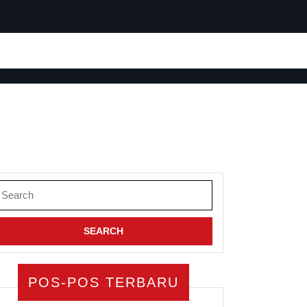
earch
or:
POS-POS TERBARU