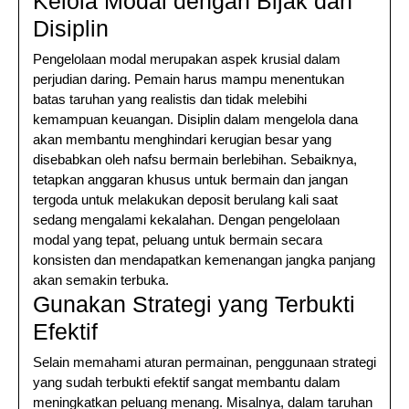
Kelola Modal dengan Bijak dan
Disiplin
Pengelolaan modal merupakan aspek krusial dalam
perjudian daring. Pemain harus mampu menentukan
batas taruhan yang realistis dan tidak melebihi
kemampuan keuangan. Disiplin dalam mengelola dana
akan membantu menghindari kerugian besar yang
disebabkan oleh nafsu bermain berlebihan. Sebaiknya,
tetapkan anggaran khusus untuk bermain dan jangan
tergoda untuk melakukan deposit berulang kali saat
sedang mengalami kekalahan. Dengan pengelolaan
modal yang tepat, peluang untuk bermain secara
konsisten dan mendapatkan kemenangan jangka panjang
akan semakin terbuka.
Gunakan Strategi yang Terbukti
Efektif
Selain memahami aturan permainan, penggunaan strategi
yang sudah terbukti efektif sangat membantu dalam
meningkatkan peluang menang. Misalnya, dalam taruhan