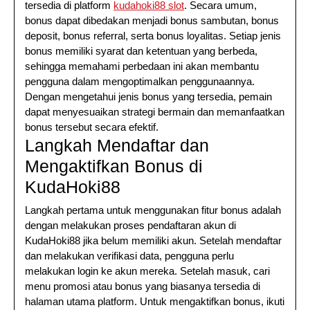
tersedia di platform
kudahoki88 slot
. Secara umum,
bonus dapat dibedakan menjadi bonus sambutan, bonus
deposit, bonus referral, serta bonus loyalitas. Setiap jenis
bonus memiliki syarat dan ketentuan yang berbeda,
sehingga memahami perbedaan ini akan membantu
pengguna dalam mengoptimalkan penggunaannya.
Dengan mengetahui jenis bonus yang tersedia, pemain
dapat menyesuaikan strategi bermain dan memanfaatkan
bonus tersebut secara efektif.
Langkah Mendaftar dan
Mengaktifkan Bonus di
KudaHoki88
Langkah pertama untuk menggunakan fitur bonus adalah
dengan melakukan proses pendaftaran akun di
KudaHoki88 jika belum memiliki akun. Setelah mendaftar
dan melakukan verifikasi data, pengguna perlu
melakukan login ke akun mereka. Setelah masuk, cari
menu promosi atau bonus yang biasanya tersedia di
halaman utama platform. Untuk mengaktifkan bonus, ikuti