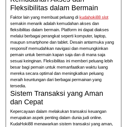
Fleksibilitas dalam Bermain
Faktor lain yang membuat peluang di
kudahoki88 slot
semakin menarik adalah kemudahan akses dan
fleksibilitas dalam bermain. Platform ini dapat diakses
melalui berbagai perangkat seperti komputer, laptop,
maupun smartphone dan tablet. Desain antarmuka yang
responsif memudahkan navigasi dan memungkinkan
pemain untuk bermain kapan saja dan di mana saja
sesuai keinginan. Fleksibilitas ini memberi peluang lebih
besar bagi pemain untuk memanfaatkan waktu luang
mereka secara optimal dan meningkatkan peluang
meraih keuntungan dari berbagai permainan yang
tersedia.
Sistem Transaksi yang Aman
dan Cepat
Kepercayaan dalam melakukan transaksi keuangan
merupakan aspek penting dalam dunia judi online.
KudaHoki88 menawarkan sistem transaksi yang aman,