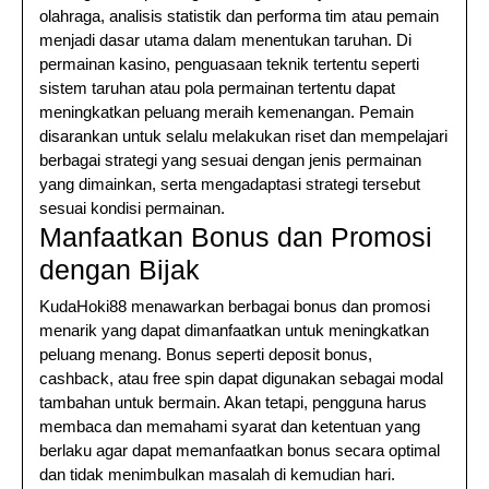
olahraga, analisis statistik dan performa tim atau pemain
menjadi dasar utama dalam menentukan taruhan. Di
permainan kasino, penguasaan teknik tertentu seperti
sistem taruhan atau pola permainan tertentu dapat
meningkatkan peluang meraih kemenangan. Pemain
disarankan untuk selalu melakukan riset dan mempelajari
berbagai strategi yang sesuai dengan jenis permainan
yang dimainkan, serta mengadaptasi strategi tersebut
sesuai kondisi permainan.
Manfaatkan Bonus dan Promosi
dengan Bijak
KudaHoki88 menawarkan berbagai bonus dan promosi
menarik yang dapat dimanfaatkan untuk meningkatkan
peluang menang. Bonus seperti deposit bonus,
cashback, atau free spin dapat digunakan sebagai modal
tambahan untuk bermain. Akan tetapi, pengguna harus
membaca dan memahami syarat dan ketentuan yang
berlaku agar dapat memanfaatkan bonus secara optimal
dan tidak menimbulkan masalah di kemudian hari.