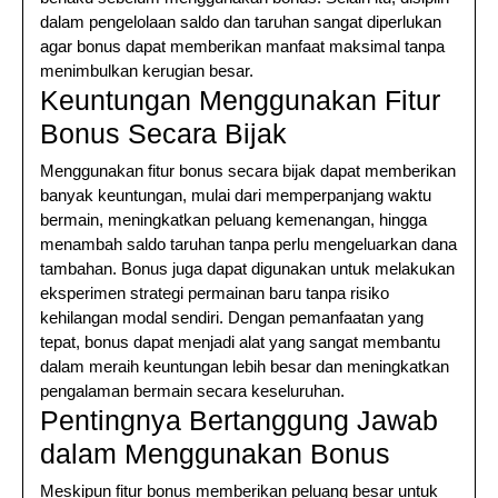
dalam pengelolaan saldo dan taruhan sangat diperlukan
agar bonus dapat memberikan manfaat maksimal tanpa
menimbulkan kerugian besar.
Keuntungan Menggunakan Fitur
Bonus Secara Bijak
Menggunakan fitur bonus secara bijak dapat memberikan
banyak keuntungan, mulai dari memperpanjang waktu
bermain, meningkatkan peluang kemenangan, hingga
menambah saldo taruhan tanpa perlu mengeluarkan dana
tambahan. Bonus juga dapat digunakan untuk melakukan
eksperimen strategi permainan baru tanpa risiko
kehilangan modal sendiri. Dengan pemanfaatan yang
tepat, bonus dapat menjadi alat yang sangat membantu
dalam meraih keuntungan lebih besar dan meningkatkan
pengalaman bermain secara keseluruhan.
Pentingnya Bertanggung Jawab
dalam Menggunakan Bonus
Meskipun fitur bonus memberikan peluang besar untuk