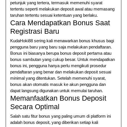
petunjuk yang tertera, termasuk memenuhi syarat
tertentu seperti melakukan deposit awal atau memasang
taruhan tertentu sesuai ketentuan yang berlaku.
Cara Mendapatkan Bonus Saat
Registrasi Baru
KudaHoki88 sering kali menawarkan bonus khusus bagi
pengguna baru yang baru saja melakukan pendaftaran.
Bonus ini biasanya berupa bonus deposit pertama atau
bonus sambutan yang cukup besar. Untuk mendapatkan
bonus ini, pengguna hanya perlu mengikuti prosedur
pendaftaran yang benar dan melakukan deposit sesuai
minimal yang ditentukan. Setelah memenuhi syarat,
bonus akan otomatis masuk ke akun pengguna dan
dapat langsung digunakan untuk memulai taruhan.
Memanfaatkan Bonus Deposit
Secara Optimal
Salah satu fitur bonus yang paling umum di platform ini
adalah bonus deposit, yang diberikan setiap kali