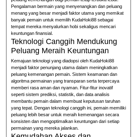
Pengalaman bermain yang menyenangkan dan peluang
menang yang besar menjadi faktor utama yang memikat
banyak pemain untuk memilih KudaHoki88 sebagai
tempat mereka menyalurkan hobi sekaligus mencari
keuntungan finansial.
Teknologi Canggih Mendukung
Peluang Meraih Keuntungan
Kemajuan teknologi yang diadopsi oleh KudaHoki88
menjadi faktor penunjang utama dalam meningkatkan
peluang kemenangan pemain. Sistem keamanan dan
algoritma permainan yang transparan serta terpercaya
memberi rasa aman dan nyaman. Fitur-fitur inovatif
seperti sistem prediksi, statistik, dan data analisis
membantu pemain dalam membuat keputusan taruhan
yang tepat. Dengan teknologi canggih ini, pemain memiliki
peluang lebih besar untuk meraih kemenangan secara
konsisten dan mengoptimalkan keuntungan dari setiap
permainan yang mereka jalankan.
Kemudahan Akses dan