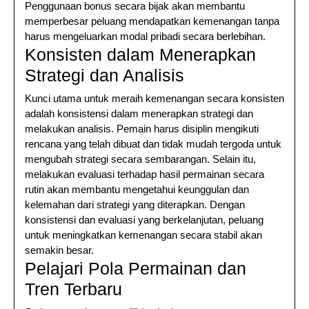
Penggunaan bonus secara bijak akan membantu
memperbesar peluang mendapatkan kemenangan tanpa
harus mengeluarkan modal pribadi secara berlebihan.
Konsisten dalam Menerapkan
Strategi dan Analisis
Kunci utama untuk meraih kemenangan secara konsisten
adalah konsistensi dalam menerapkan strategi dan
melakukan analisis. Pemain harus disiplin mengikuti
rencana yang telah dibuat dan tidak mudah tergoda untuk
mengubah strategi secara sembarangan. Selain itu,
melakukan evaluasi terhadap hasil permainan secara
rutin akan membantu mengetahui keunggulan dan
kelemahan dari strategi yang diterapkan. Dengan
konsistensi dan evaluasi yang berkelanjutan, peluang
untuk meningkatkan kemenangan secara stabil akan
semakin besar.
Pelajari Pola Permainan dan
Tren Terbaru