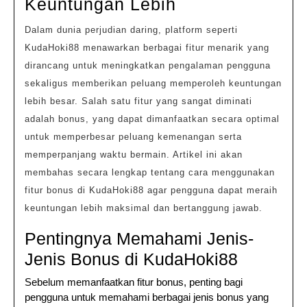
Cara
Keuntungan Lebih
Menggunakan
Dalam dunia perjudian daring, platform seperti
Fitur
KudaHoki88 menawarkan berbagai fitur menarik yang
Bonus
dirancang untuk meningkatkan pengalaman pengguna
di
sekaligus memberikan peluang memperoleh keuntungan
lebih besar. Salah satu fitur yang sangat diminati
KudaHoki88
adalah bonus, yang dapat dimanfaatkan secara optimal
untuk
untuk memperbesar peluang kemenangan serta
Keuntungan
memperpanjang waktu bermain. Artikel ini akan
Lebih
membahas secara lengkap tentang cara menggunakan
fitur bonus di KudaHoki88 agar pengguna dapat meraih
keuntungan lebih maksimal dan bertanggung jawab.
Pentingnya Memahami Jenis-
Jenis Bonus di KudaHoki88
Sebelum memanfaatkan fitur bonus, penting bagi
pengguna untuk memahami berbagai jenis bonus yang