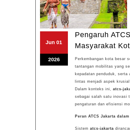
Pengaruh ATCS 
Juni
Juni
Jun
01
Masyarakat Ko
1,
1,
2026
2026
Juni
2026
Perkembangan kota besar s
1,
tantangan mobilitas yang s
kepadatan penduduk, serta 
2026
lintas menjadi aspek krusi
Dalam konteks ini,
atcs-jak
sebagai salah satu inovasi
pengaturan dan efisiensi mob
Peran ATCS Jakarta dalam
Sistem
atcs-jakarta
dirancan