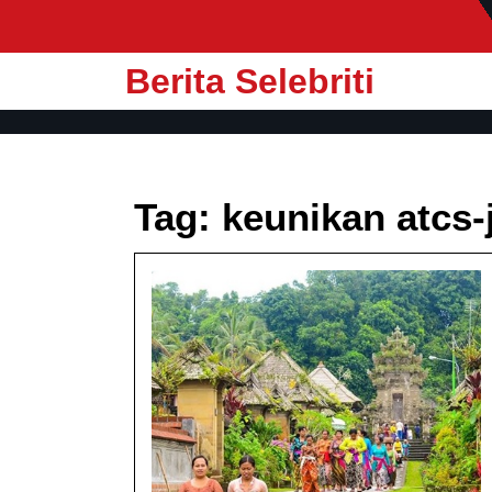
Skip
to
content
Berita Selebriti
Tag:
keunikan atcs-