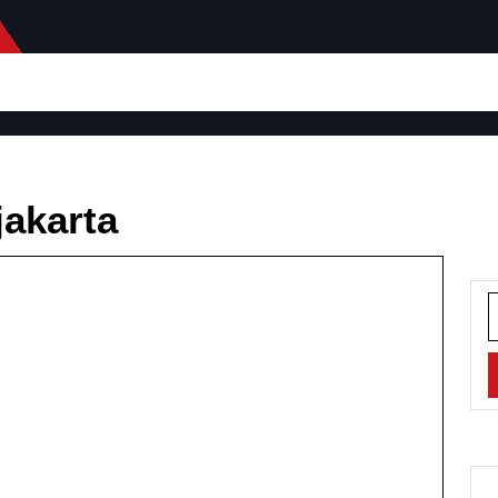
jakarta
S
f