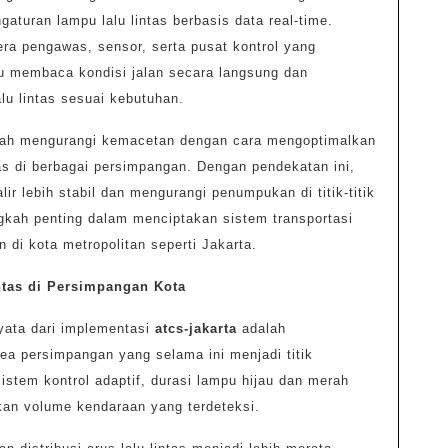
aturan lampu lalu lintas berbasis data real-time.
a pengawas, sensor, serta pusat kontrol yang
u membaca kondisi jalan secara langsung dan
lu lintas sesuai kebutuhan.
alah mengurangi kemacetan dengan cara mengoptimalkan
tas di berbagai persimpangan. Dengan pendekatan ini,
ir lebih stabil dan mengurangi penumpukan di titik-titik
angkah penting dalam menciptakan sistem transportasi
en di kota metropolitan seperti Jakarta.
ntas di Persimpangan Kota
yata dari implementasi
atcs-jakarta
adalah
rea persimpangan yang selama ini menjadi titik
stem kontrol adaptif, durasi lampu hijau dan merah
kan volume kendaraan yang terdeteksi.