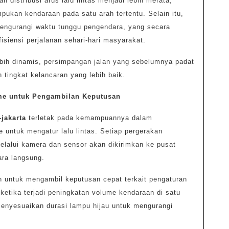
 distribusi arus lalu lintas menjadi lebih merata,
mpukan kendaraan pada satu arah tertentu. Selain itu,
engurangi waktu tunggu pengendara, yang secara
siensi perjalanan sehari-hari masyarakat.
bih dinamis, persimpangan jalan yang sebelumnya padat
 tingkat kelancaran yang lebih baik.
me untuk Pengambilan Keputusan
-jakarta
terletak pada kemampuannya dalam
 untuk mengatur lalu lintas. Setiap pergerakan
elalui kamera dan sensor akan dikirimkan ke pusat
ara langsung.
n untuk mengambil keputusan cepat terkait pengaturan
 ketika terjadi peningkatan volume kendaraan di satu
menyesuaikan durasi lampu hijau untuk mengurangi