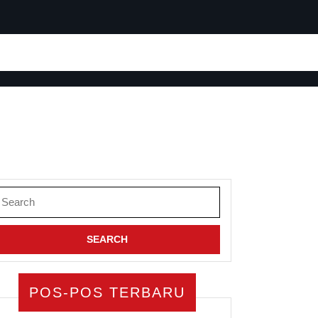
earch
or:
POS-POS TERBARU