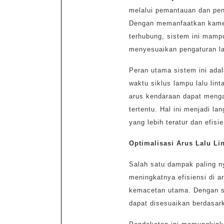
melalui pemantauan dan peng
Dengan memanfaatkan kamer
terhubung, sistem ini mamp
menyesuaikan pengaturan la
Peran utama sistem ini ad
waktu siklus lampu lalu lin
arus kendaraan dapat mengal
tertentu. Hal ini menjadi l
yang lebih teratur dan efisi
Optimalisasi Arus Lalu Li
Salah satu dampak paling n
meningkatnya efisiensi di a
kemacetan utama. Dengan si
dapat disesuaikan berdasar