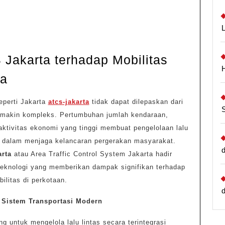
Jakarta terhadap Mobilitas
Pengaruh
ta
ATCS
eperti Jakarta
atcs-jakarta
tidak dapat dilepaskan dari
Jakarta
emakin kompleks. Pertumbuhan jumlah kendaraan,
terhadap
aktivitas ekonomi yang tinggi membuat pengelolaan lalu
Mobilitas
al dalam menjaga kelancaran pergerakan masyarakat.
Masyarakat
arta
atau Area Traffic Control System Jakarta hadir
Kota
 teknologi yang memberikan dampak signifikan terhadap
ilitas di perkotaan.
 Sistem Transportasi Modern
g untuk mengelola lalu lintas secara terintegrasi