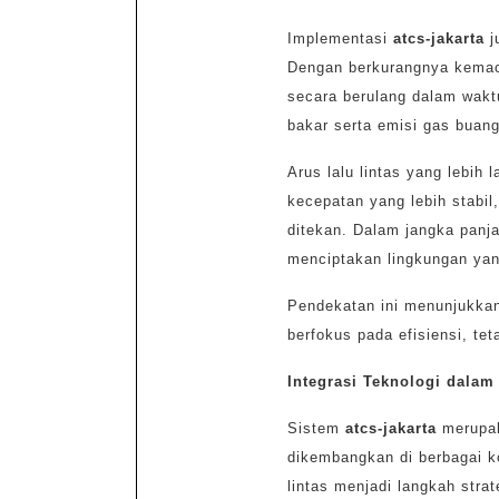
Implementasi
atcs-jakarta
j
Dengan berkurangnya kemace
secara berulang dalam wakt
bakar serta emisi gas buang
Arus lalu lintas yang lebih 
kecepatan yang lebih stabil
ditekan. Dalam jangka panj
menciptakan lingkungan yang
Pendekatan ini menunjukkan 
berfokus pada efisiensi, tet
Integrasi Teknologi dala
Sistem
atcs-jakarta
merupak
dikembangkan di berbagai ko
lintas menjadi langkah stra