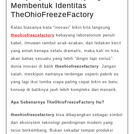
2026
Membentuk Identitas
Menjelajah
TheOhioFreezeFactory
Inovasi
Kalau biasanya kata “inovasi” bikin kita langsung
yang
theohiofreezefactory
kebayang laboratorium penuh
Membentu
kabel, ilmuwan rambut acak-acakan, dan ledakan kecil
Identitas
yang entah kenapa selalu dramatis, maka kali ini kita
TheOhioFr
akan bahas sesuatu yang lebih “dingin tapi serius”:
dunia inovasi di balik
theohiofreezefactory
. Jangan
salah, meskipun namanya terdengar seperti pabrik es
yang lagi ikut lomba siapa paling cepat bikin es batu,
konsep di baliknya jauh lebih kompleks dan menarik.
Apa Sebenarnya TheOhioFreezeFactory Itu?
theohiofreezefactory
bisa dibayangkan sebagai simbol
dari ekosistem teknologi pendinginan modern yang
terus berkembang. Bukan sekadar tempat produksi