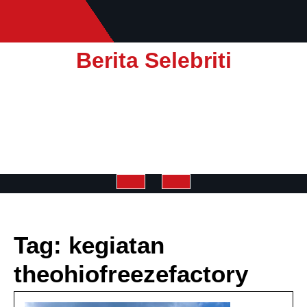
Skip
to
content
Berita Selebriti
Open
Button
Tag:
kegiatan
theohiofreezefactory