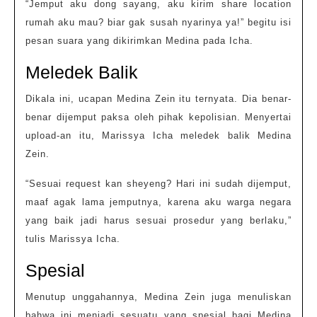
“Jemput aku dong sayang, aku kirim share location
rumah aku mau? biar gak susah nyarinya ya!” begitu isi
pesan suara yang dikirimkan Medina pada Icha.
Meledek Balik
Dikala ini, ucapan Medina Zein itu ternyata. Dia benar-
benar dijemput paksa oleh pihak kepolisian. Menyertai
upload-an itu, Marissya Icha meledek balik Medina
Zein.
“Sesuai request kan sheyeng? Hari ini sudah dijemput,
maaf agak lama jemputnya, karena aku warga negara
yang baik jadi harus sesuai prosedur yang berlaku,”
tulis Marissya Icha.
Spesial
Menutup unggahannya, Medina Zein juga menuliskan
bahwa ini menjadi sesuatu yang spesial bagi Medina