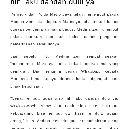
Dijemput
nih, aku dandan dulu ya
Paksa,
Penyidik dari Polda Metro Jaya telah menjemput paksa
Marissya
Medina Zein atas laporan Marissya Icha terkait kasus
Icha
dugaan pencemaran nama bagus. Medina Zein dijemput
:
paksa lantaran dua kali bolos dalam panggilan
Cepat
pemeriksaan sebelumnya.
jemput,
Jauh sebelum itu, Medina Zein sempat seakan
udah
“menantang” Marissya Icha terkait laporan hal yang
siap
demikian. Dia mengirim pesan WhatsApp kepada
nih,
Marissya Icha supaya dirinya lantas dijemput oleh
aku
pihak kepolisian.
dandan
“Cepat jemput, udah siap nih, aku dandan dulu ya,
dulu
wkwkwkwkwk, show aku udah ciap nicc, buktikan
ya
kekuatanmu bisa jemput gw, kasil lu duit/ suami
orang,” tulis Medina Zein dengan menambahkan emoji
tertawa, dikutip melalui unggahan Instagram Story