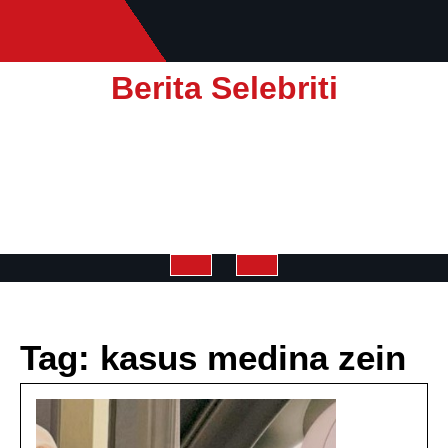
Skip
to
content
Berita Selebriti
Open
Button
Tag:
kasus medina zein