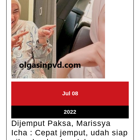
Juli
Juli
Jul
08
8,
8,
2022
2022
Juli
2022
8,
Dijemput Paksa, Marissya
2022
Icha : Cepat jemput, udah siap