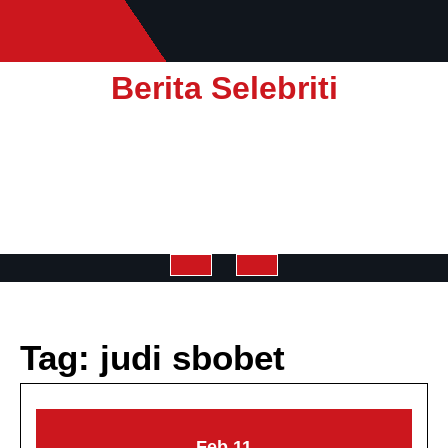
Skip
to
content
Berita Selebriti
Open
Button
Tag:
judi sbobet
Februari
Februari
Feb
11