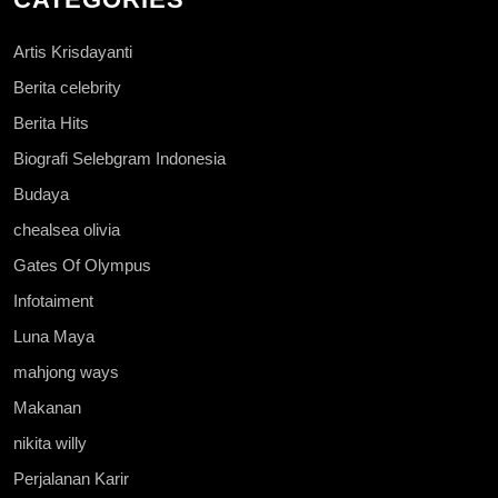
Artis Krisdayanti
Berita celebrity
Berita Hits
Biografi Selebgram Indonesia
Budaya
chealsea olivia
Gates Of Olympus
Infotaiment
Luna Maya
mahjong ways
Makanan
nikita willy
Perjalanan Karir