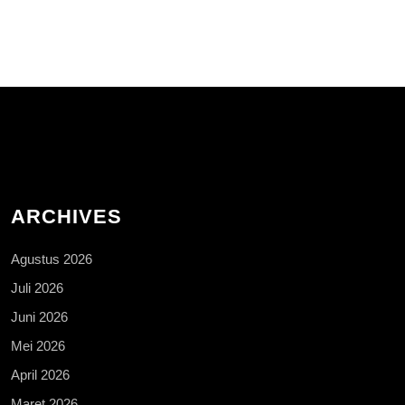
ARCHIVES
Agustus 2026
Juli 2026
Juni 2026
Mei 2026
April 2026
Maret 2026