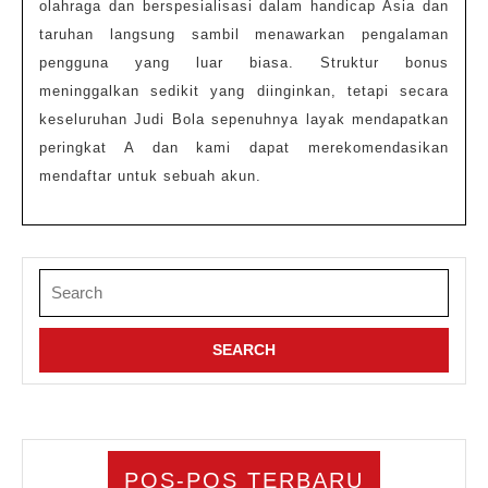
olahraga dan berspesialisasi dalam handicap Asia dan
taruhan langsung sambil menawarkan pengalaman
pengguna yang luar biasa. Struktur bonus
meninggalkan sedikit yang diinginkan, tetapi secara
keseluruhan Judi Bola sepenuhnya layak mendapatkan
peringkat A dan kami dapat merekomendasikan
mendaftar untuk sebuah akun.
Search
for:
POS-POS TERBARU