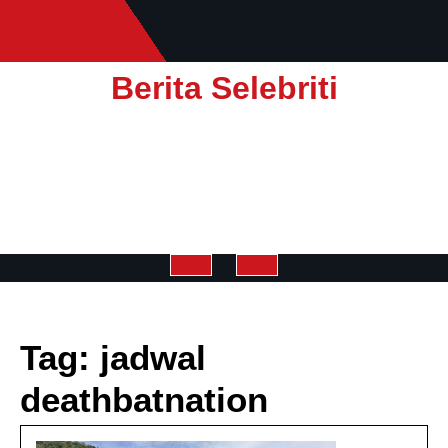
Skip
to
content
Berita Selebriti
Open
Button
Tag:
jadwal
deathbatnation