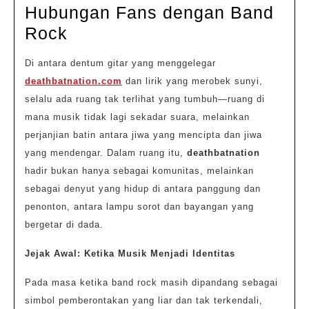
2026
Hubungan Fans dengan Band
Deathbatnation
Rock
dan
Di antara dentum gitar yang menggelegar
Evolusi
deathbatnation.com
dan lirik yang merobek sunyi,
Hubungan
selalu ada ruang tak terlihat yang tumbuh—ruang di
Fans
mana musik tidak lagi sekadar suara, melainkan
dengan
perjanjian batin antara jiwa yang mencipta dan jiwa
Band
yang mendengar. Dalam ruang itu,
deathbatnation
hadir bukan hanya sebagai komunitas, melainkan
Rock
sebagai denyut yang hidup di antara panggung dan
penonton, antara lampu sorot dan bayangan yang
bergetar di dada.
Jejak Awal: Ketika Musik Menjadi Identitas
Pada masa ketika band rock masih dipandang sebagai
simbol pemberontakan yang liar dan tak terkendali,