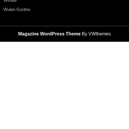
Wisata
Wulan Guritno
Magazine WordPress Theme
By VWthemes
Scroll
Up