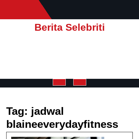
Skip
to
content
Berita Selebriti
Open
Button
Tag:
jadwal
blaineeverydayfitness