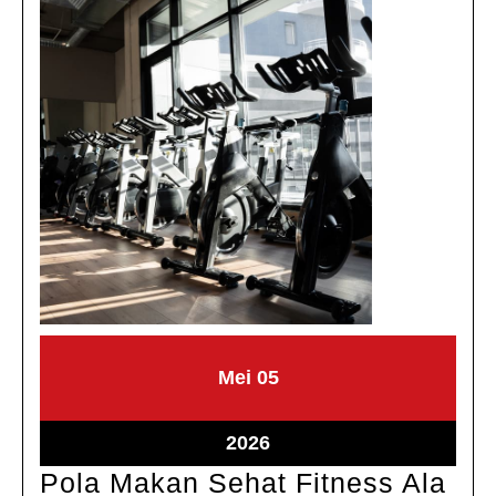
Mei
Mei
Mei
05
5,
5,
2026
2026
Mei
2026
5,
Pola Makan Sehat Fitness Ala