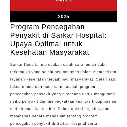
23,
23,
2025
2025
Oktober
2025
23,
Program Pencegahan
2025
Penyakit di Sarkar Hospital:
Upaya Optimal untuk
Program
Kesehatan Masyarakat
Pencegah
Sarkar Hospital merupakan salah satu rumah sakit
Penyakit
terkemuka yang selalu berkomitmen dalam memberikan
di
layanan kesehatan terbaik bagi masyarakat. Salah satu
Sarkar
fokus utama dari hospital ini adalah program
Hospital:
pencegahan penyakit yang dirancang untuk mengurangi
Upaya
risiko penyakit dan meningkatkan kualitas hidup pasien
serta komunitas sekitar. Dalam artikel ini, kita akan
Optimal
membahas secara mendalam tentang program
untuk
pencegahan penyakit di Sarkar Hospital serta