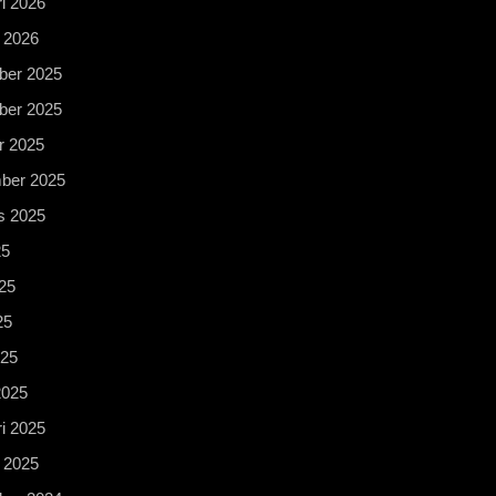
i 2026
 2026
er 2025
er 2025
r 2025
ber 2025
s 2025
25
25
25
025
2025
i 2025
 2025