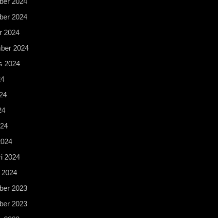
er 2024
er 2024
r 2024
ber 2024
s 2024
24
24
24
024
2024
i 2024
 2024
er 2023
er 2023