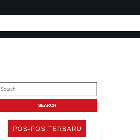
earch
or:
POS-POS TERBARU