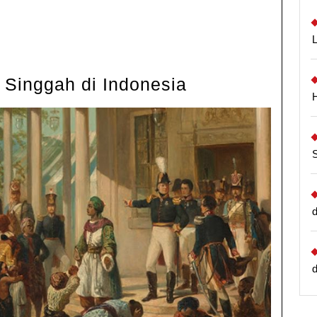
Tujuan
 Singgah di Indonesia
Spanyol
Singgah
di
Indonesia