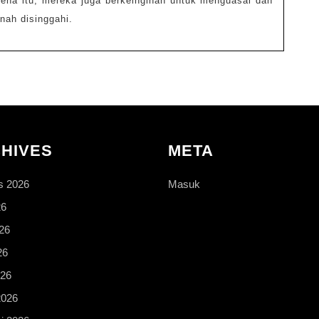
rena itu, mereka juga berkeinginan untuk menguasai dan
nah disinggahi.
HIVES
META
s 2026
Masuk
26
26
26
026
2026