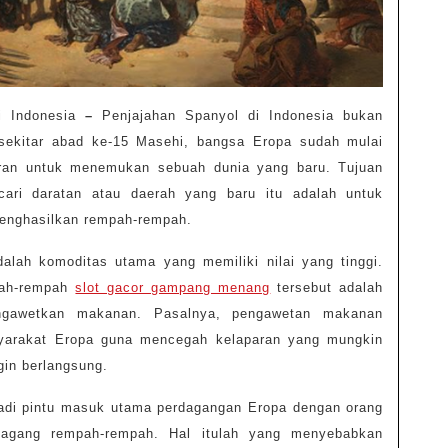
 Indonesia
–
Penjajahan Spanyol di Indonesia bukan
 sekitar abad ke-15 Masehi, bangsa Eropa sudah mulai
aran untuk menemukan sebuah dunia yang baru. Tujuan
cari daratan atau daerah yang baru itu adalah untuk
enghasilkan rempah-rempah.
alah komoditas utama yang memiliki nilai yang tinggi.
pah-rempah
slot gacor gampang menang
tersebut adalah
ngawetkan makanan. Pasalnya, pengawetan makanan
syarakat Eropa guna mencegah kelaparan yang mungkin
gin berlangsung.
jadi pintu masuk utama perdagangan Eropa dengan orang
dagang rempah-rempah. Hal itulah yang menyebabkan