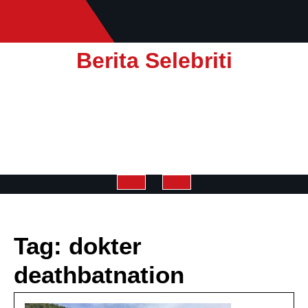
Skip
to
content
Berita Selebriti
Open
Button
Tag:
dokter
deathbatnation