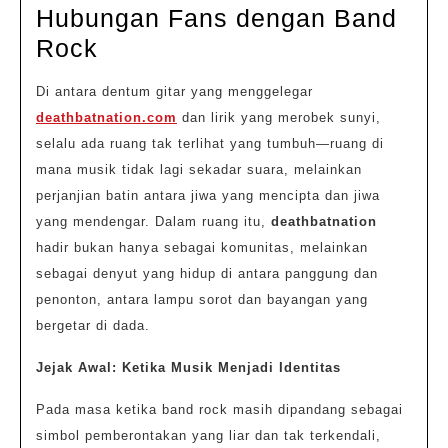
2026
Hubungan Fans dengan Band
Deathbatnation
Rock
dan
Di antara dentum gitar yang menggelegar
Evolusi
deathbatnation.com
dan lirik yang merobek sunyi,
Hubungan
selalu ada ruang tak terlihat yang tumbuh—ruang di
Fans
mana musik tidak lagi sekadar suara, melainkan
dengan
perjanjian batin antara jiwa yang mencipta dan jiwa
Band
yang mendengar. Dalam ruang itu,
deathbatnation
hadir bukan hanya sebagai komunitas, melainkan
Rock
sebagai denyut yang hidup di antara panggung dan
penonton, antara lampu sorot dan bayangan yang
bergetar di dada.
Jejak Awal: Ketika Musik Menjadi Identitas
Pada masa ketika band rock masih dipandang sebagai
simbol pemberontakan yang liar dan tak terkendali,