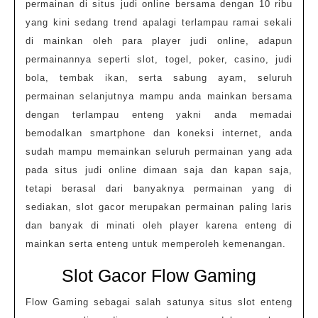
permainan di situs judi online bersama dengan 10 ribu
yang kini sedang trend apalagi terlampau ramai sekali
di mainkan oleh para player judi online, adapun
permainannya seperti slot, togel, poker, casino, judi
bola, tembak ikan, serta sabung ayam, seluruh
permainan selanjutnya mampu anda mainkan bersama
dengan terlampau enteng yakni anda memadai
bemodalkan smartphone dan koneksi internet, anda
sudah mampu memainkan seluruh permainan yang ada
pada situs judi online dimaan saja dan kapan saja,
tetapi berasal dari banyaknya permainan yang di
sediakan, slot gacor merupakan permainan paling laris
dan banyak di minati oleh player karena enteng di
mainkan serta enteng untuk memperoleh kemenangan.
Slot Gacor Flow Gaming
Flow Gaming sebagai salah satunya situs slot enteng