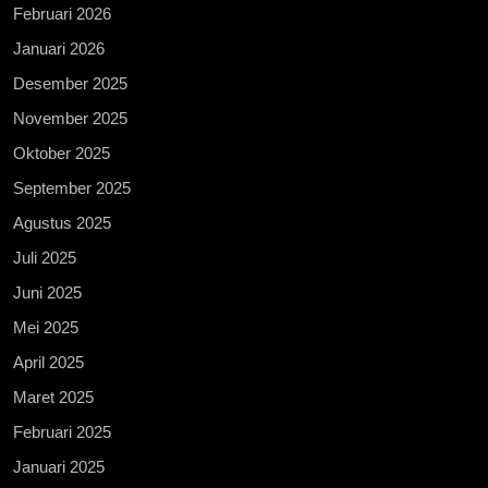
Februari 2026
Januari 2026
Desember 2025
November 2025
Oktober 2025
September 2025
Agustus 2025
Juli 2025
Juni 2025
Mei 2025
April 2025
Maret 2025
Februari 2025
Januari 2025