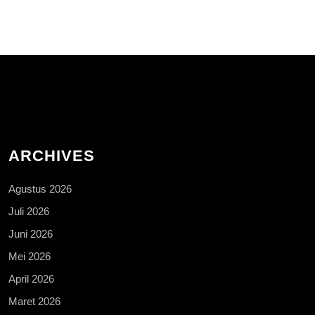
ARCHIVES
Agustus 2026
Juli 2026
Juni 2026
Mei 2026
April 2026
Maret 2026