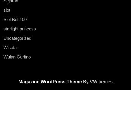
Sejarah
slot
Slot Bet 100
starlight princess
Uncategorized
Wisata
Wulan Guritno
Magazine WordPress Theme
By VWthemes
Scroll
Up