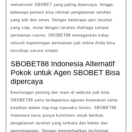
mekanisme SBOBET yang paling dipercaya, hingga
beberapa pemain bisa nikmati pengalaman taruhan
yang adil dan aman. Dengan beberapa opsi taruhan
yang siap, mulai dengan taruhan olahraga sampai
permainan casino, SBOBET88 menegaskan kalau
seluruh kepentingan permainan judi online Anda bisa
tercukupi secara simpel.
SBOBET88 Indonesia Alternatif
Pokok untuk Agen SBOBET Bisa
dipercaya
Keuntungan penting dari main di website judi bola
SBOBET88 yaitu terdapatnya agunan keamanan serta
keadilan dalam tiap-tiap transaksi bisnis. SBOBET88
Indonesia terus punya komitmen untuk berikan
pengalaman taruhan yang terbuka dan bebas dari
penyimpangan. Dengan memanfaatkan technologi