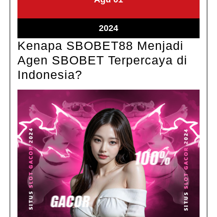
1,
1,
2024
2024
Agustus
2024
1,
Kenapa SBOBET88 Menjadi
2024
Agen SBOBET Terpercaya di
Kenapa
Indonesia?
SBOBET88
Menjadi
Agen
SBOBET
Terpercaya
di
Indonesia?