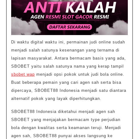
Di waktu digital waktu ini, permainan judi online sudah
menjadi salah satunya kesenangan yang ternama di
lapisan masyarakat. Antara bermacam basis yang ada,
SBOBET yaitu salah satunya nama yang kerap tampil
sbobet wap
menjadi opsi pokok untuk judi bola online.
Buat beberapa pemain yang cari agen sah serta bisa
dipercaya, SBOBET88 Indonesia menjadi satu diantara
alternatif pokok yang layak diperhitungkan.
SBOBET88 Indonesia diketahui menjadi agen sah
SBOBET yang menjajakan bermacam type perjudian
bola dengan kwalitas serta keamanan teruji. Menjadi
agen sah, SBOBET88 punyai akses langsung ke