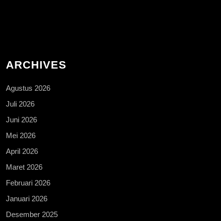
ARCHIVES
Agustus 2026
Juli 2026
Juni 2026
Mei 2026
April 2026
Maret 2026
Februari 2026
Januari 2026
Desember 2025