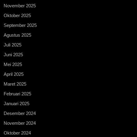
November 2025
Oktober 2025
September 2025
Agustus 2025
Juli 2025
Juni 2025
Mei 2025
April 2025
Maret 2025
Februari 2025
Januari 2025
Desember 2024
November 2024
Oktober 2024