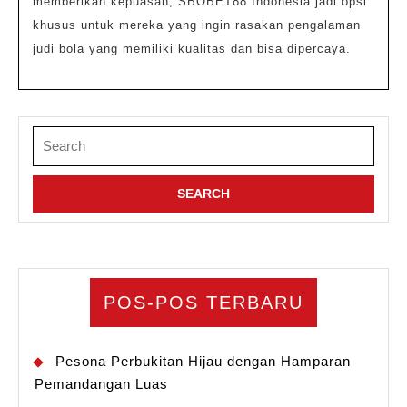
memberikan kepuasan, SBOBET88 Indonesia jadi opsi
khusus untuk mereka yang ingin rasakan pengalaman
judi bola yang memiliki kualitas dan bisa dipercaya.
Search
for:
POS-POS TERBARU
Pesona Perbukitan Hijau dengan Hamparan
Pemandangan Luas