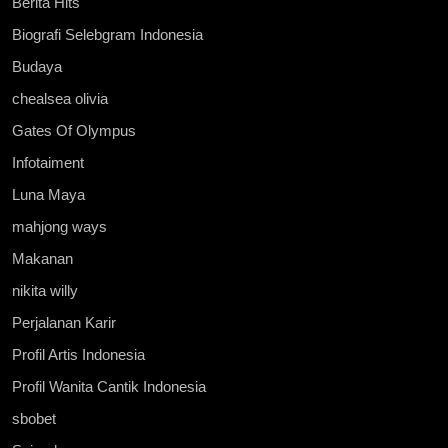
Berita Hits
Biografi Selebgram Indonesia
Budaya
chealsea olivia
Gates Of Olympus
Infotaiment
Luna Maya
mahjong ways
Makanan
nikita willy
Perjalanan Karir
Profil Artis Indonesia
Profil Wanita Cantik Indonesia
sbobet