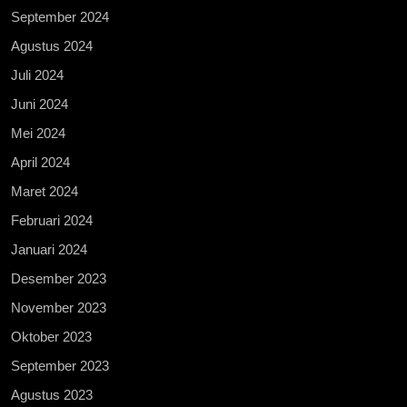
September 2024
Agustus 2024
Juli 2024
Juni 2024
Mei 2024
April 2024
Maret 2024
Februari 2024
Januari 2024
Desember 2023
November 2023
Oktober 2023
September 2023
Agustus 2023