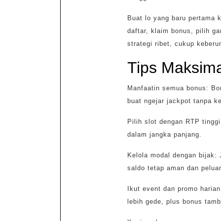
Buat lo yang baru pertama k
daftar, klaim bonus, pilih g
strategi ribet, cukup keberu
Tips Maksim
Manfaatin semua bonus: Bon
buat ngejar jackpot tanpa k
Pilih slot dengan RTP tingg
dalam jangka panjang.
Kelola modal dengan bijak: 
saldo tetap aman dan peluan
Ikut event dan promo harian
lebih gede, plus bonus tamb