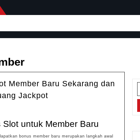
mber
lot Member Baru Sekarang dan
S
Klaim
f
uang Jackpot
Bonus
Slot
Member
 Slot untuk Member Baru
Baru
ndapatkan bonus member baru merupakan langkah awal