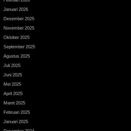
Januari 2026
Desember 2025
November 2025
Oktober 2025
September 2025
Agustus 2025
Juli 2025
Juni 2025
Mei 2025
April 2025
Maret 2025
Februari 2025
Januari 2025
Desember 2024