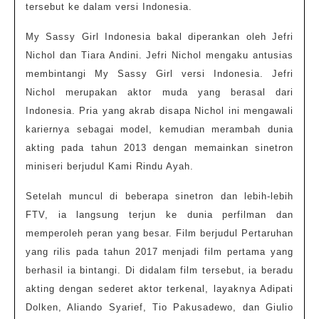
tersebut ke dalam versi Indonesia.
My Sassy Girl Indonesia bakal diperankan oleh Jefri
Nichol dan Tiara Andini. Jefri Nichol mengaku antusias
membintangi My Sassy Girl versi Indonesia. Jefri
Nichol merupakan aktor muda yang berasal dari
Indonesia. Pria yang akrab disapa Nichol ini mengawali
kariernya sebagai model, kemudian merambah dunia
akting pada tahun 2013 dengan memainkan sinetron
miniseri berjudul Kami Rindu Ayah.
Setelah muncul di beberapa sinetron dan lebih-lebih
FTV, ia langsung terjun ke dunia perfilman dan
memperoleh peran yang besar. Film berjudul Pertaruhan
yang rilis pada tahun 2017 menjadi film pertama yang
berhasil ia bintangi. Di didalam film tersebut, ia beradu
akting dengan sederet aktor terkenal, layaknya Adipati
Dolken, Aliando Syarief, Tio Pakusadewo, dan Giulio