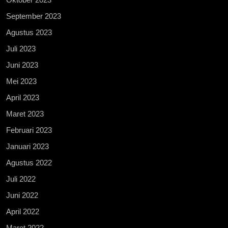
September 2023
Agustus 2023
Juli 2023
Juni 2023
Mei 2023
April 2023
Maret 2023
Februari 2023
Januari 2023
Agustus 2022
Juli 2022
Juni 2022
April 2022
Maret 2022