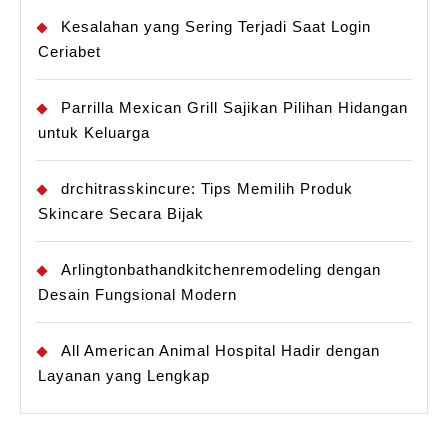
Kesalahan yang Sering Terjadi Saat Login
Ceriabet
Parrilla Mexican Grill Sajikan Pilihan Hidangan
untuk Keluarga
drchitrasskincure: Tips Memilih Produk
Skincare Secara Bijak
Arlingtonbathandkitchenremodeling dengan
Desain Fungsional Modern
All American Animal Hospital Hadir dengan
Layanan yang Lengkap