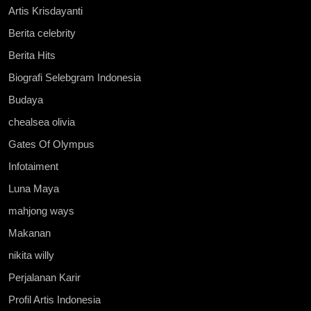
Artis Krisdayanti
Berita celebrity
Berita Hits
Biografi Selebgram Indonesia
Budaya
chealsea olivia
Gates Of Olympus
Infotaiment
Luna Maya
mahjong ways
Makanan
nikita willy
Perjalanan Karir
Profil Artis Indonesia