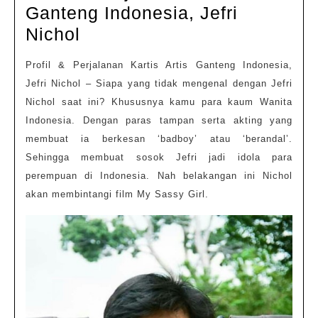
2021
Ganteng Indonesia, Jefri
Profil
Nichol
&
Profil & Perjalanan Kartis Artis Ganteng Indonesia,
Perjalanan
Jefri Nichol – Siapa yang tidak mengenal dengan Jefri
Karir
Nichol saat ini? Khususnya kamu para kaum Wanita
Artis
Indonesia. Dengan paras tampan serta akting yang
Ganteng
membuat ia berkesan ‘badboy’ atau ‘berandal’.
Indonesia,
Sehingga membuat sosok Jefri jadi idola para
perempuan di Indonesia. Nah belakangan ini Nichol
Jefri
akan membintangi film My Sassy Girl.
Nichol