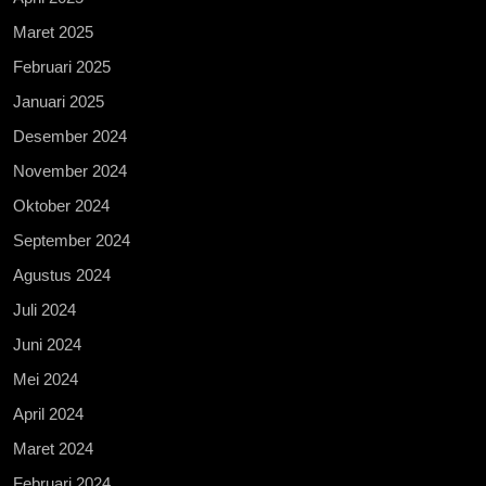
Maret 2025
Februari 2025
Januari 2025
Desember 2024
November 2024
Oktober 2024
September 2024
Agustus 2024
Juli 2024
Juni 2024
Mei 2024
April 2024
Maret 2024
Februari 2024