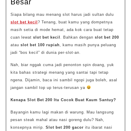
Strategi
Besar
Menang
Siapa bilang mau menang slot harus jadi sultan dulu
Slot
slot bet kecil
? Tenang, buat kamu yang dompetnya
Bet
masih setia di mode hemat, ada kok cara buat tetap
200
cuan lewat
slot bet kecil
. Bahkan dengan
slot bet 200
Tanpa
atau
slot bet 100 rupiah
, kamu masih punya peluang
Harus
jadi “bos kecil” di dunia per-slot-an.
Berani
Nah, biar nggak cuma jadi penonton spin doang, yuk
Taruhan
kita bahas strategi menang yang santai tapi tetap
Besar
ngena. Dijamin, baca ini sambil ngopi juga boleh, asal
jangan sambil top up terus-terusan ya
Kenapa Slot Bet 200 Itu Cocok Buat Kaum Santuy?
Bayangin kamu lagi makan di warung. Mau langsung
pesan steak mahal atau nasi goreng dulu? Nah,
konsepnya mirip.
Slot bet 200 gacor
itu ibarat nasi