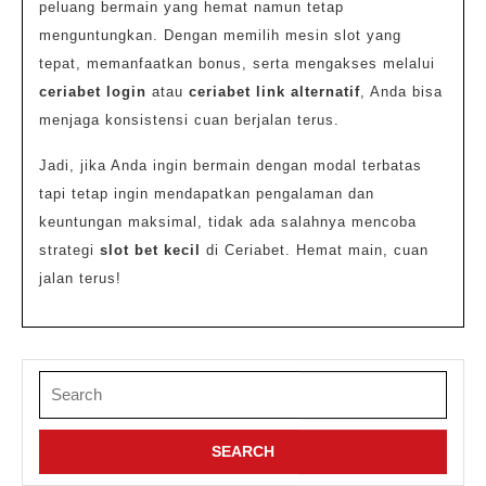
peluang bermain yang hemat namun tetap
menguntungkan. Dengan memilih mesin slot yang
tepat, memanfaatkan bonus, serta mengakses melalui
ceriabet login
atau
ceriabet link alternatif
, Anda bisa
menjaga konsistensi cuan berjalan terus.
Jadi, jika Anda ingin bermain dengan modal terbatas
tapi tetap ingin mendapatkan pengalaman dan
keuntungan maksimal, tidak ada salahnya mencoba
strategi
slot bet kecil
di Ceriabet. Hemat main, cuan
jalan terus!
Search
for: