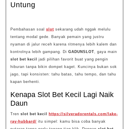
Slot
Untung
Bet
200:
Main
Pembahasan soal
slot
sekarang udah nggak melulu
tentang modal gede. Banyak pemain yang justru
Bet
nyaman di jalur receh karena ritmenya lebih kalem dan
Kecil
kontrolnya lebih gampang. Di
GADUNSLOT
, gaya main
Hari
slot bet kecil
jadi pilihan favorit buat yang pengin
Ini,
hiburan tanpa bikin dompet kaget. Kuncinya bukan sok
Fokus
jago, tapi konsisten: tahu batas, tahu tempo, dan tahu
Konsisten
kapan berhenti.
Biar
Kenapa Slot Bet Kecil Lagi Naik
Untung
Daun
Tren
slot bet kecil
https://silveradorentals.com/lake-
ray-hubbard/
itu simpel: kamu bisa coba banyak
putaran tanpa perlu tegang tiap klik. Dengan
slot bet