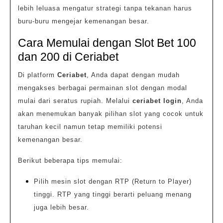
lebih leluasa mengatur strategi tanpa tekanan harus
buru-buru mengejar kemenangan besar.
Cara Memulai dengan Slot Bet 100
dan 200 di Ceriabet
Di platform
Ceriabet
, Anda dapat dengan mudah
mengakses berbagai permainan slot dengan modal
mulai dari seratus rupiah. Melalui
ceriabet login
, Anda
akan menemukan banyak pilihan slot yang cocok untuk
taruhan kecil namun tetap memiliki potensi
kemenangan besar.
Berikut beberapa tips memulai:
Pilih mesin slot dengan RTP (Return to Player)
tinggi. RTP yang tinggi berarti peluang menang
juga lebih besar.