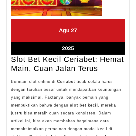
Agustus
Agustus
Agu
27
27,
27,
2025
2025
Agustus
2025
27,
Slot Bet Kecil Ceriabet: Hemat
2025
Slot
Main, Cuan Jalan Terus
Bet
Bermain slot online di
Ceriabet
tidak selalu harus
Kecil
dengan taruhan besar untuk mendapatkan keuntungan
Ceriabet:
yang maksimal. Faktanya, banyak pemain yang
Hemat
membuktikan bahwa dengan
slot bet kecil
, mereka
Main,
justru bisa meraih cuan secara konsisten. Dalam
Cuan
artikel ini, kita akan membahas bagaimana cara
memaksimalkan permainan dengan modal kecil di
Jalan