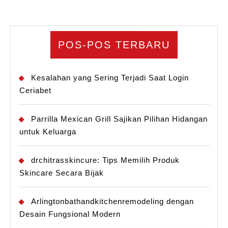
POS-POS TERBARU
Kesalahan yang Sering Terjadi Saat Login
Ceriabet
Parrilla Mexican Grill Sajikan Pilihan Hidangan
untuk Keluarga
drchitrasskincure: Tips Memilih Produk
Skincare Secara Bijak
Arlingtonbathandkitchenremodeling dengan
Desain Fungsional Modern