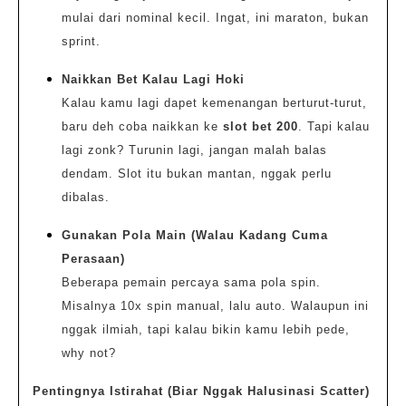
mulai dari nominal kecil. Ingat, ini maraton, bukan
sprint.
Naikkan Bet Kalau Lagi Hoki
Kalau kamu lagi dapet kemenangan berturut-turut,
baru deh coba naikkan ke
slot bet 200
. Tapi kalau
lagi zonk? Turunin lagi, jangan malah balas
dendam. Slot itu bukan mantan, nggak perlu
dibalas.
Gunakan Pola Main (Walau Kadang Cuma
Perasaan)
Beberapa pemain percaya sama pola spin.
Misalnya 10x spin manual, lalu auto. Walaupun ini
nggak ilmiah, tapi kalau bikin kamu lebih pede,
why not?
Pentingnya Istirahat (Biar Nggak Halusinasi Scatter)