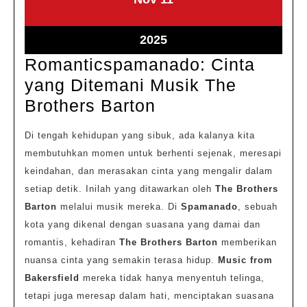
11,
11,
2025
2025
November
2025
11,
Romanticspamanado: Cinta
2025
yang Ditemani Musik The
Romanticspamana
Brothers Barton
Cinta
Di tengah kehidupan yang sibuk, ada kalanya kita
yang
membutuhkan momen untuk berhenti sejenak, meresapi
Ditemani
keindahan, dan merasakan cinta yang mengalir dalam
Musik
setiap detik. Inilah yang ditawarkan oleh
The Brothers
The
Barton
melalui musik mereka. Di
Spamanado
, sebuah
Brothers
kota yang dikenal dengan suasana yang damai dan
romantis, kehadiran
The Brothers Barton
memberikan
Barton
nuansa cinta yang semakin terasa hidup.
Music from
Bakersfield
mereka tidak hanya menyentuh telinga,
tetapi juga meresap dalam hati, menciptakan suasana