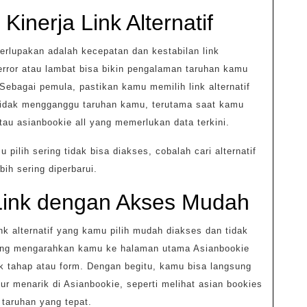
Kinerja Link Alternatif
terlupakan adalah kecepatan dan kestabilan link
g error atau lambat bisa bikin pengalaman taruhan kamu
ebagai pemula, pastikan kamu memilih link alternatif
 tidak mengganggu taruhan kamu, terutama saat kamu
tau asianbookie all yang memerlukan data terkini.
u pilih sering tidak bisa diakses, cobalah cari alternatif
bih sering diperbarui.
Link dengan Akses Mudah
nk alternatif yang kamu pilih mudah diakses dan tidak
gsung mengarahkan kamu ke halaman utama Asianbookie
k tahap atau form. Dengan begitu, kamu bisa langsung
tur menarik di Asianbookie, seperti melihat asian bookies
taruhan yang tepat.