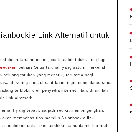
ianbookie Link Alternatif untuk
okie
prediksi
, bukan? Situs taruhan yang satu ini terkenal
n peluang taruhan yang menarik, terutama bagi
f
masalah sering muncul saat kamu ingin mengakses situs
dang terblokir oleh penyedia internet. Nah, di sinilah
e link alternatif.
lternatif yang tepat bisa jadi sedikit membingungkan.
ita akan membahas tips memilih Asianbookie link
isa diandalkan untuk memudahkan kamu dalam bertaruh.