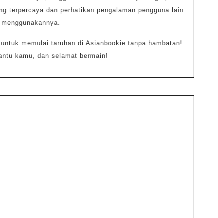
 yang terpercaya dan perhatikan pengalaman pengguna lain
 menggunakannya.
untuk memulai taruhan di Asianbookie tanpa hambatan!
antu kamu, dan selamat bermain!