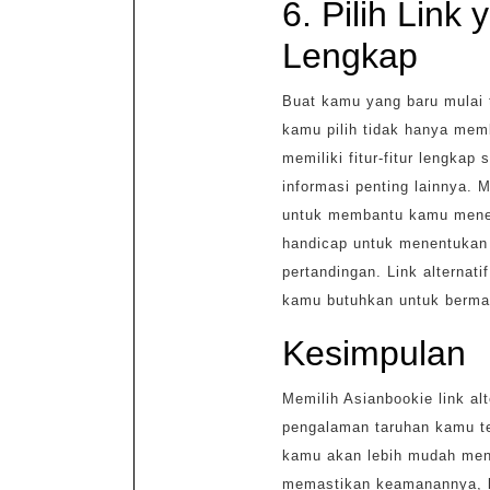
6. Pilih Link 
Lengkap
Buat kamu yang baru mulai te
kamu pilih tidak hanya memb
memiliki fitur-fitur lengkap
informasi penting lainnya. 
untuk membantu kamu menent
handicap untuk menentukan n
pertandingan. Link alternat
kamu butuhkan untuk berma
Kesimpulan
Memilih Asianbookie link al
pengalaman taruhan kamu te
kamu akan lebih mudah mene
memastikan keamanannya, k