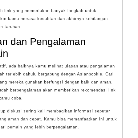
h link yang memerlukan banyak langkah untuk
ikin kamu merasa kesulitan dan akhirnya kehilangan
m taruhan.
san dan Pengalaman
in
atif, ada baiknya kamu melihat ulasan atau pengalaman
ah terlebih dahulu bergabung dengan Asianbookie. Cari
 yang mereka gunakan berfungsi dengan baik dan aman.
udah berpengalaman akan memberikan rekomendasi link
 kamu coba.
up diskusi sering kali membagikan informasi seputar
 yang aman dan cepat. Kamu bisa memanfaatkan ini untuk
ari pemain yang lebih berpengalaman.