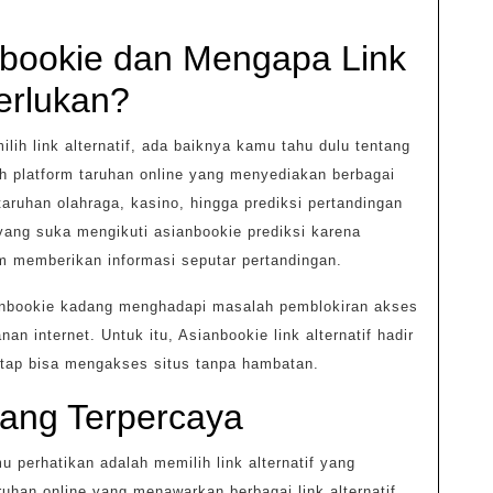
nbookie dan Mengapa Link
perlukan?
ih link alternatif, ada baiknya kamu tahu dulu tentang
ah platform taruhan online yang menyediakan berbagai
taruhan olahraga, kasino, hingga prediksi pertandingan
 yang suka mengikuti asianbookie prediksi karena
m memberikan informasi seputar pertandingan.
anbookie kadang menghadapi masalah pemblokiran akses
an internet. Untuk itu, Asianbookie link alternatif hadir
etap bisa mengakses situs tanpa hambatan.
 yang Terpercaya
 perhatikan adalah memilih link alternatif yang
ruhan online yang menawarkan berbagai link alternatif,