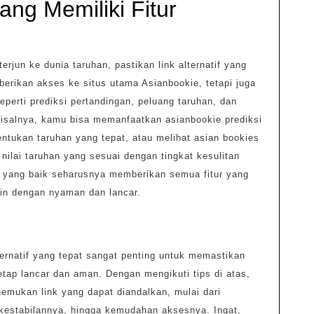
yang Memiliki Fitur
rjun ke dunia taruhan, pastikan link alternatif yang
erikan akses ke situs utama Asianbookie, tetapi juga
 seperti prediksi pertandingan, peluang taruhan, dan
Misalnya, kamu bisa memanfaatkan asianbookie prediksi
ukan taruhan yang tepat, atau melihat asian bookies
ilai taruhan yang sesuai dengan tingkat kesulitan
if yang baik seharusnya memberikan semua fitur yang
in dengan nyaman dan lancar.
ternatif yang tepat sangat penting untuk memastikan
tap lancar dan aman. Dengan mengikuti tips di atas,
mukan link yang dapat diandalkan, mulai dari
estabilannya, hingga kemudahan aksesnya. Ingat,