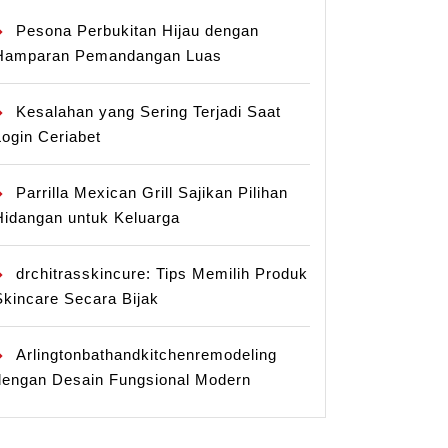
Pesona Perbukitan Hijau dengan
Hamparan Pemandangan Luas
Kesalahan yang Sering Terjadi Saat
Login Ceriabet
Parrilla Mexican Grill Sajikan Pilihan
Hidangan untuk Keluarga
drchitrasskincure: Tips Memilih Produk
Skincare Secara Bijak
Arlingtonbathandkitchenremodeling
dengan Desain Fungsional Modern