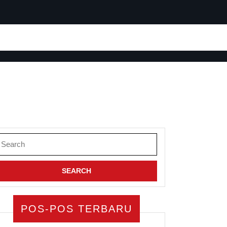
earch
or:
POS-POS TERBARU