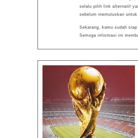
selalu pilih link alternatif
sebelum memutuskan untuk
Sekarang, kamu sudah siap 
Semoga informasi ini memb