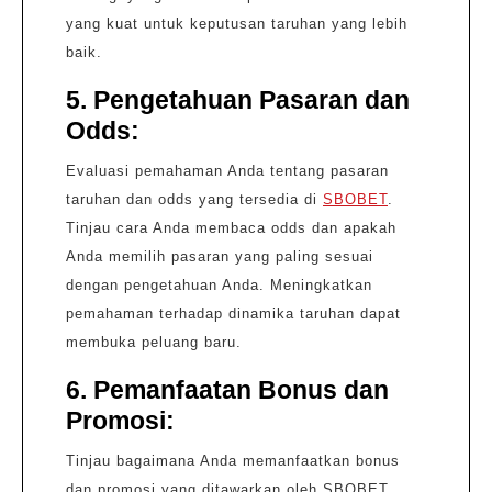
yang kuat untuk keputusan taruhan yang lebih
baik.
5. Pengetahuan Pasaran dan
Odds:
Evaluasi pemahaman Anda tentang pasaran
taruhan dan odds yang tersedia di
SBOBET
.
Tinjau cara Anda membaca odds dan apakah
Anda memilih pasaran yang paling sesuai
dengan pengetahuan Anda. Meningkatkan
pemahaman terhadap dinamika taruhan dapat
membuka peluang baru.
6. Pemanfaatan Bonus dan
Promosi:
Tinjau bagaimana Anda memanfaatkan bonus
dan promosi yang ditawarkan oleh SBOBET.