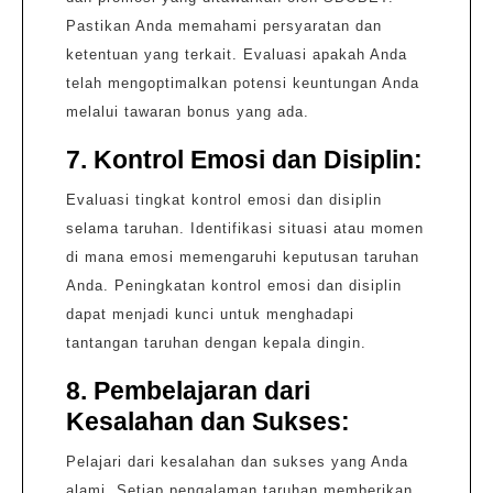
Pastikan Anda memahami persyaratan dan
ketentuan yang terkait. Evaluasi apakah Anda
telah mengoptimalkan potensi keuntungan Anda
melalui tawaran bonus yang ada.
7. Kontrol Emosi dan Disiplin:
Evaluasi tingkat kontrol emosi dan disiplin
selama taruhan. Identifikasi situasi atau momen
di mana emosi memengaruhi keputusan taruhan
Anda. Peningkatan kontrol emosi dan disiplin
dapat menjadi kunci untuk menghadapi
tantangan taruhan dengan kepala dingin.
8. Pembelajaran dari
Kesalahan dan Sukses:
Pelajari dari kesalahan dan sukses yang Anda
alami. Setiap pengalaman taruhan memberikan