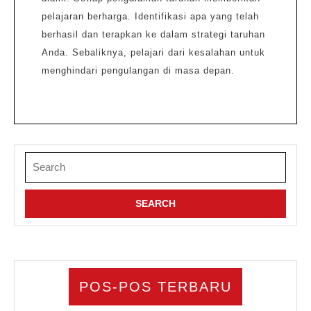
pelajaran berharga. Identifikasi apa yang telah
berhasil dan terapkan ke dalam strategi taruhan
Anda. Sebaliknya, pelajari dari kesalahan untuk
menghindari pengulangan di masa depan.
Search
for:
POS-POS TERBARU