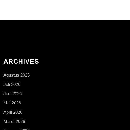
ARCHIVES
Agustus 2026
Juli 2026
Juni 2026
Mei 2026
April 2026
Maret 2026