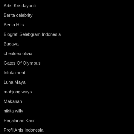
Artis Krisdayanti
Berita celebrity
Berita Hits
Biografi Selebgram Indonesia
Budaya
chealsea olivia
Gates Of Olympus
Infotaiment
Luna Maya
mahjong ways
Makanan
nikita willy
Perjalanan Karir
Profil Artis Indonesia