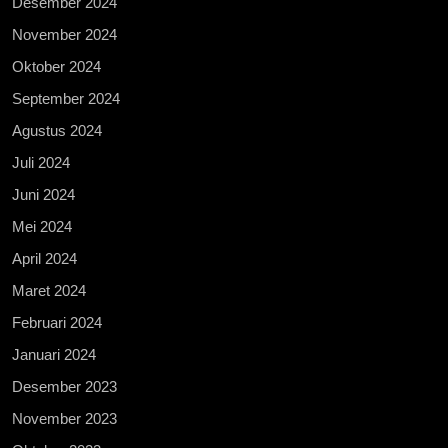
Desember 2024
November 2024
Oktober 2024
September 2024
Agustus 2024
Juli 2024
Juni 2024
Mei 2024
April 2024
Maret 2024
Februari 2024
Januari 2024
Desember 2023
November 2023