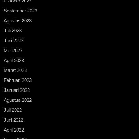
Oktober 2023
September 2023
Agustus 2023
Juli 2023
Juni 2023
Mei 2023
April 2023
Maret 2023
Februari 2023
Januari 2023
Agustus 2022
Juli 2022
Juni 2022
April 2022