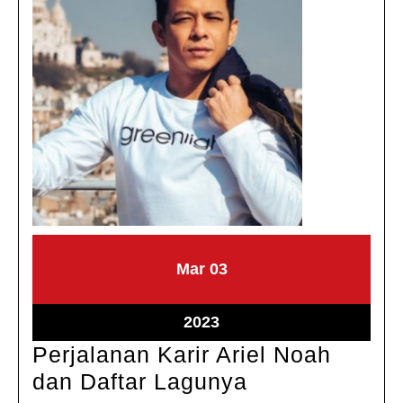
Maret
Maret
Mar
03
3,
3,
2023
2023
Maret
2023
3,
Perjalanan Karir Ariel Noah
2023
Perjalanan
dan Daftar Lagunya