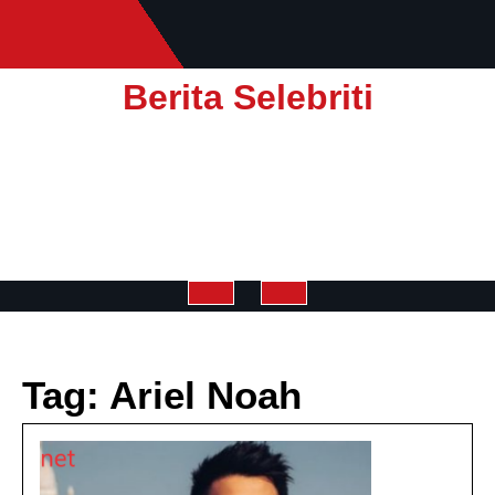
Skip
to
content
Berita Selebriti
Open
Button
Tag:
Ariel Noah