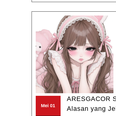
ARESGACOR Ser
Mei
Mei
Mei
01
Alasan yang Je
1,
1,