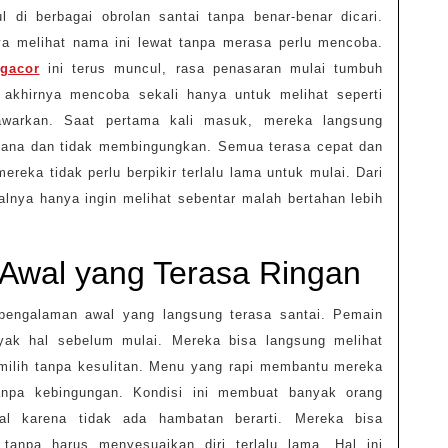
i berbagai obrolan santai tanpa benar-benar dicari.
Dibuka
a melihat nama ini lewat tanpa merasa perlu mencoba.
Lagi
 gacor
ini terus muncul, rasa penasaran mulai tumbuh
Tanpa
 akhirnya mencoba sekali hanya untuk melihat seperti
Alasan
awarkan. Saat pertama kali masuk, mereka langsung
yang
hana dan tidak membingungkan. Semua terasa cepat dan
Jelas
reka tidak perlu berpikir terlalu lama untuk mulai. Dari
alnya hanya ingin melihat sebentar malah bertahan lebih
Awal yang Terasa Ringan
ngalaman awal yang langsung terasa santai. Pemain
yak hal sebelum mulai. Mereka bisa langsung melihat
milih tanpa kesulitan. Menu yang rapi membantu mereka
npa kebingungan. Kondisi ini membuat banyak orang
l karena tidak ada hambatan berarti. Mereka bisa
tanpa harus menyesuaikan diri terlalu lama. Hal ini