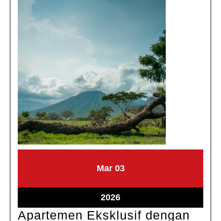
Maret
Maret
Mar
03
3,
3,
2026
2026
Maret
2026
3,
Apartemen Eksklusif dengan