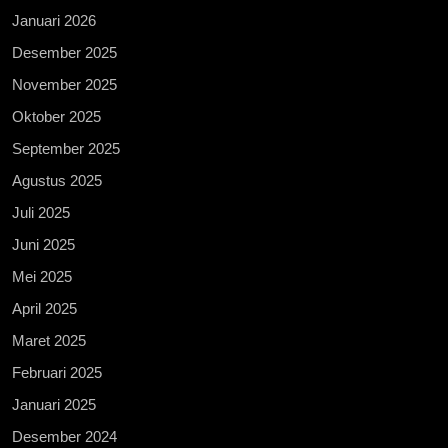
Januari 2026
Desember 2025
November 2025
Oktober 2025
September 2025
Agustus 2025
Juli 2025
Juni 2025
Mei 2025
April 2025
Maret 2025
Februari 2025
Januari 2025
Desember 2024