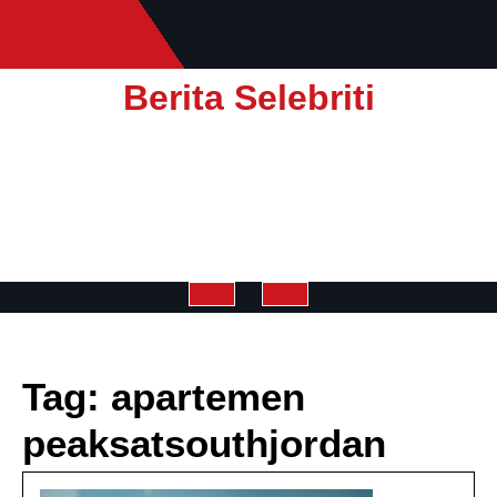
Skip
to
content
Berita Selebriti
Open
Button
Tag:
apartemen
peaksatsouthjordan