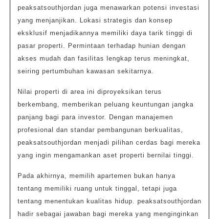
peaksatsouthjordan juga menawarkan potensi investasi
yang menjanjikan. Lokasi strategis dan konsep
eksklusif menjadikannya memiliki daya tarik tinggi di
pasar properti. Permintaan terhadap hunian dengan
akses mudah dan fasilitas lengkap terus meningkat,
seiring pertumbuhan kawasan sekitarnya.
Nilai properti di area ini diproyeksikan terus
berkembang, memberikan peluang keuntungan jangka
panjang bagi para investor. Dengan manajemen
profesional dan standar pembangunan berkualitas,
peaksatsouthjordan menjadi pilihan cerdas bagi mereka
yang ingin mengamankan aset properti bernilai tinggi.
Pada akhirnya, memilih apartemen bukan hanya
tentang memiliki ruang untuk tinggal, tetapi juga
tentang menentukan kualitas hidup. peaksatsouthjordan
hadir sebagai jawaban bagi mereka yang menginginkan