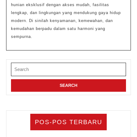
hunian eksklusif dengan akses mudah, fasilitas
lengkap, dan lingkungan yang mendukung gaya hidup
modern. Di sinilah kenyamanan, kemewahan, dan
kemudahan berpadu dalam satu harmoni yang
sempurna.
Search
for:
POS-POS TERBARU