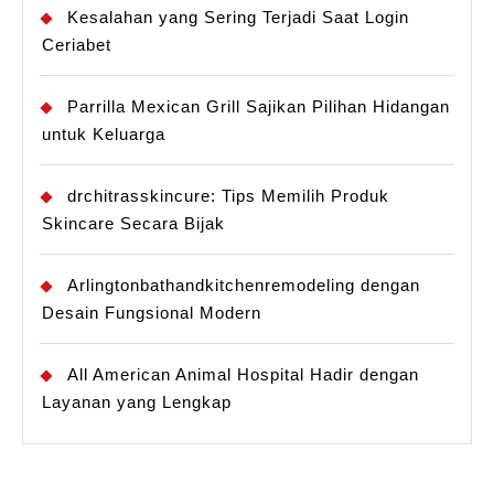
Kesalahan yang Sering Terjadi Saat Login
Ceriabet
Parrilla Mexican Grill Sajikan Pilihan Hidangan
untuk Keluarga
drchitrasskincure: Tips Memilih Produk
Skincare Secara Bijak
Arlingtonbathandkitchenremodeling dengan
Desain Fungsional Modern
All American Animal Hospital Hadir dengan
Layanan yang Lengkap