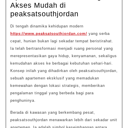
2026
Akses Mudah di
Apartemen
peaksatsouthjordan
Eksklusif
Di tengah dinamika kehidupan modern
dengan
https://www.peaksatsouthjordan.com/
yang serba
Akses
cepat, hunian bukan lagi sekadar tempat beristirahat.
Mudah
Ia telah bertransformasi menjadi ruang personal yang
di
merepresentasikan gaya hidup, kenyamanan, sekaligus
peaksatsouthj
kemudahan akses ke berbagai kebutuhan sehari-hari.
Konsep inilah yang dihadirkan oleh peaksatsouthjordan,
sebuah apartemen eksklusif yang memadukan
kemewahan dengan lokasi strategis, memberikan
pengalaman tinggal yang berbeda bagi para
penghuninya.
Berada di kawasan yang berkembang pesat,
peaksatsouthjordan menawarkan lebih dari sekadar unit
apartemen. Ia adalah simbol keseimbangan antara